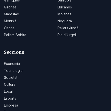
Garrigues
Garrotxa
Gironès
Lluçanès
Maresme
Moianès
Montsià
Noguera
Osona
Pallars Jussà
Pallars Sobirà
Pla d'Urgell
Seccions
Economia
Tecnologia
Societat
Cultura
Local
Esports
Empresa