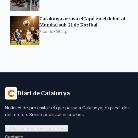
Catalunya arrasa el Japó en el debut al
Mundial sub-21 de Korfbal
Esports
•
08 ag.
Diari de Catalunya
Notícies de proximitat: el que passa a Catalunya, explicat des
del territori. Sense publicitat ni cookies.
Publica la teva nota de premsa
Contacte