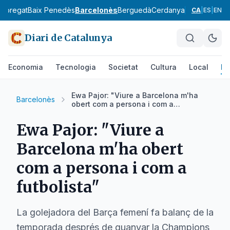
lobregat
Baix Penedès
Barcelonès
Berguedà
Cerdanya
Conca de Ba
CA
|
ES
|
EN
Diari de Catalunya
Economia
Tecnologia
Societat
Cultura
Local
Es
Ewa Pajor: "Viure a Barcelona m'ha
Barcelonès
obert com a persona i com a
futbolista"
Ewa Pajor: "Viure a
Barcelona m'ha obert
com a persona i com a
futbolista"
La golejadora del Barça femení fa balanç de la
temporada després de guanyar la Champions