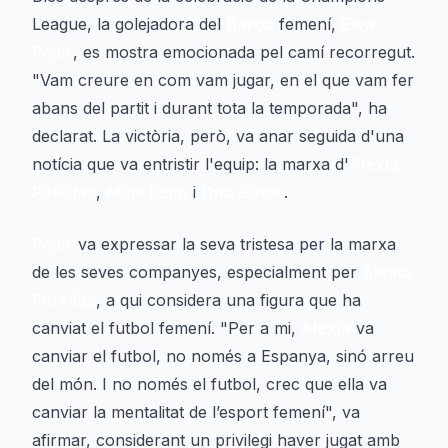
League, la golejadora del
Barça
femení,
Ewa
Pajor
, es mostra emocionada pel camí recorregut.
"Vam creure en com vam jugar, en el que vam fer
abans del partit i durant tota la temporada", ha
declarat. La victòria, però, va anar seguida d'una
notícia que va entristir l'equip: la marxa d'
Alexia
Putellas
,
Mapi León
i
Ona Batlle
.
Pajor
va expressar la seva tristesa per la marxa
de les seves companyes, especialment per
Alexia
Putellas
, a qui considera una figura que ha
canviat el futbol femení. "Per a mi,
Alexia
va
canviar el futbol, no només a Espanya, sinó arreu
del món. I no només el futbol, crec que ella va
canviar la mentalitat de l’esport femení", va
afirmar, considerant un privilegi haver jugat amb