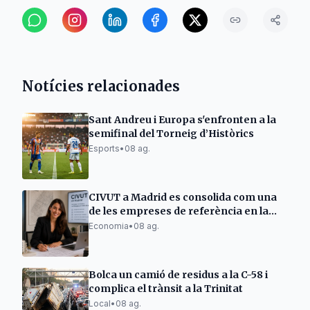
Notícies relacionades
Sant Andreu i Europa s'enfronten a la
semifinal del Torneig d’Històrics
Esports
•
08 ag.
CIVUT a Madrid es consolida com una
de les empreses de referència en la
tramitació de llicències turístiques
Economia
•
08 ag.
Bolca un camió de residus a la C-58 i
complica el trànsit a la Trinitat
Local
•
08 ag.