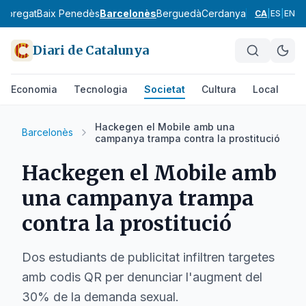
lobregat
Baix Penedès
Barcelonès
Berguedà
Cerdanya
Conca de Ba
CA
|
ES
|
EN
Diari de Catalunya
Economia
Tecnologia
Societat
Cultura
Local
Es
Hackegen el Mobile amb una
Barcelonès
campanya trampa contra la prostitució
Hackegen el Mobile amb
una campanya trampa
contra la prostitució
Dos estudiants de publicitat infiltren targetes
amb codis QR per denunciar l'augment del
30% de la demanda sexual.