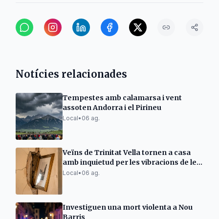
Notícies relacionades
Tempestes amb calamarsa i vent
assoten Andorra i el Pirineu
Local
•
06 ag.
Veïns de Trinitat Vella tornen a casa
amb inquietud per les vibracions de les
obres d'Adif
Local
•
06 ag.
Investiguen una mort violenta a Nou
Barris