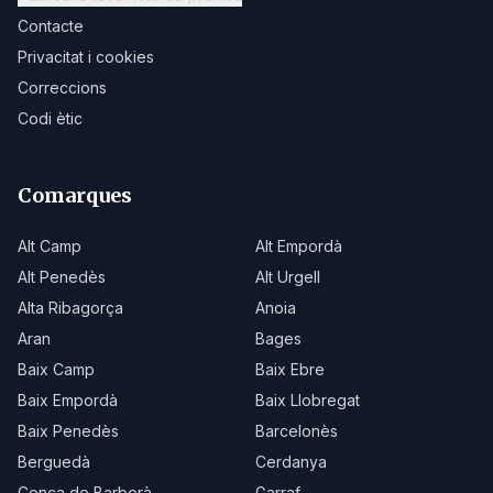
Contacte
Privacitat i cookies
Correccions
Codi ètic
Comarques
Alt Camp
Alt Empordà
Alt Penedès
Alt Urgell
Alta Ribagorça
Anoia
Aran
Bages
Baix Camp
Baix Ebre
Baix Empordà
Baix Llobregat
Baix Penedès
Barcelonès
Berguedà
Cerdanya
Conca de Barberà
Garraf