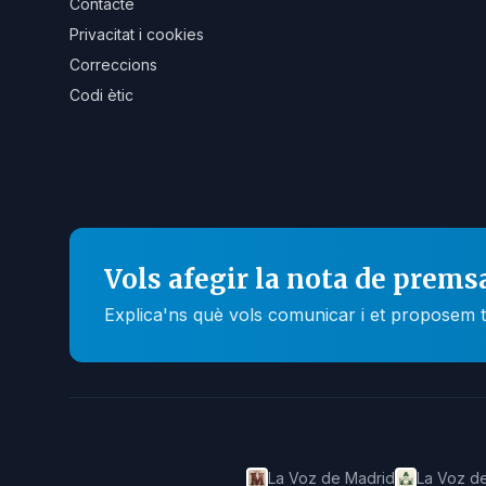
Contacte
Privacitat i cookies
Correccions
Codi ètic
Vols afegir la nota de prems
Explica'ns què vols comunicar i et proposem t
La Voz de Madrid
La Voz de