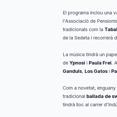
El programa inclou una va
l'Associació de Pensionis
tradicionals com la
Taba
de la Sedeta i recorrerà d
La música tindrà un pape
de
Ypnosi
i
Paula Frei
. 
Ganduls
,
Los Gatos
i
P
Com a novetat, enguany 
tradicional
ballada de s
tindrà lloc al carrer d’Ind