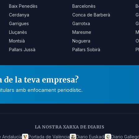
Baix Penedès
Barcelonès
B
Cerdanya
Conca de Barberà
G
Garrigues
Garrotxa
G
Lluçanès
Maresme
M
Montsià
Noguera
O
Pallars Jussà
Pallars Sobirà
P
a de la teva empresa?
itulars amb enfocament periodístic.
LA NOSTRA XARXA DE DIARIS
 Andalucía
Portada de València
Diario Euskadi
Diario Galleg