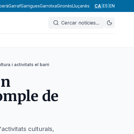
berà
Garraf
Garrigues
Garrotxa
Gironès
Lluçanès
Maresme
CA
|
ES
Moianès
|
EN
Mont
Cercar notícies
...
ra i activitats el barri
en
 omple de
ctivitats culturals,