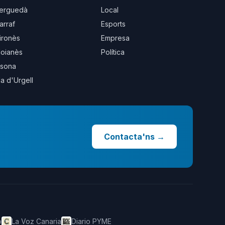
erguedà
Local
arraf
Esports
ironès
Empresa
oianès
Política
sona
la d'Urgell
Contacta'ns
→
o
La Voz Canaria
Diario PYME