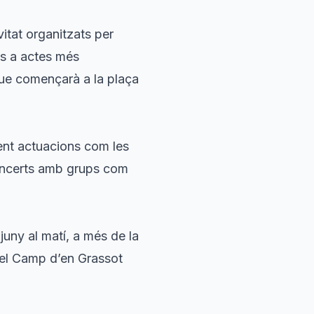
itat organitzats per
ns a actes més
que començarà a la plaça
ent actuacions com les
concerts amb grups com
juny al matí, a més de la
del Camp d’en Grassot