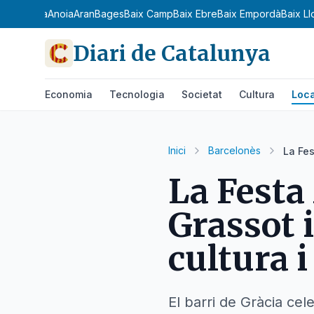
 Ribagorça
Anoia
Aran
Bages
Baix Camp
Baix Ebre
Baix Empordà
Baix L
Diari de Catalunya
Economia
Tecnologia
Societat
Cultura
Loca
Inici
Barcelonès
La Fes
La Festa
Grassot 
cultura i
El barri de Gràcia cel