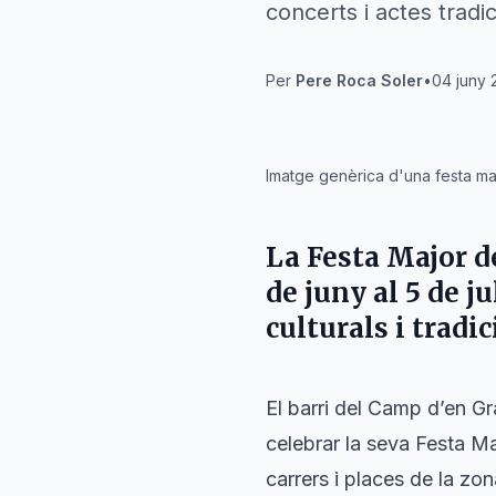
concerts i actes tradic
Per
Pere Roca Soler
•
04 juny 
IA
Imatge genèrica d'una festa ma
La Festa Major d
de juny al 5 de j
culturals i tradic
El barri del Camp d’en Gr
celebrar la seva Festa Ma
carrers i places de la zo