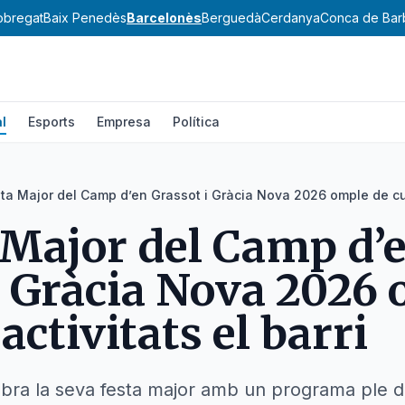
lobregat
Baix Penedès
Barcelonès
Berguedà
Cerdanya
Conca de Bar
l
Esports
Empresa
Política
ta Major del Camp d’en Grassot i Gràcia Nova 2026 omple de cultu
 Major del Camp d’
i Gràcia Nova 2026
 activitats el barri
ebra la seva festa major amb un programa ple d'a