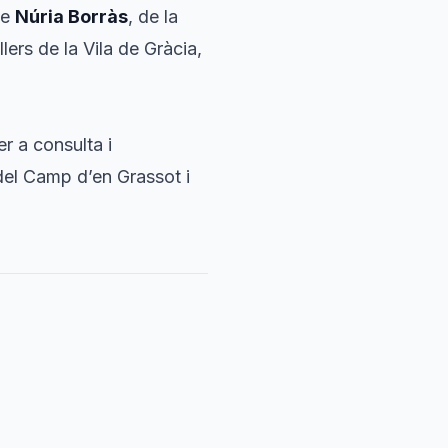
de
Núria Borràs
, de la
lers de la Vila de Gràcia,
r a consulta i
i del Camp d’en Grassot i