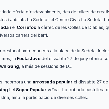
riada oferta d'esdeveniments, des de tallers de creativ
tes i Jubilats La Sedeta i el Centre Cívic La Sedeta, fi
lada
i el
Correfoc
a càrrec de les Colles de Diables, 
iversos carrers del barri.
r destacat amb concerts a la plaça de la Sedeta, inclo
A més, la
Festa Jove
del dissabte 27 de juny oferirà 
awn Gang
, a més de sessions de DJ.
s'incorpora una
arrossada popular
el dissabte 27 de 
wing
i el
Sopar Popular
veïnal. La trobada castellera 
ústria, amb la participació de diverses colles.