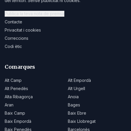
del territori. Sense publicitat ni cookies.
Publica la teva nota de premsa
Contacte
Privacitat i cookies
Correccions
Codi ètic
Comarques
Alt Camp
Alt Empordà
Alt Penedès
Alt Urgell
Alta Ribagorça
Anoia
Aran
Bages
Baix Camp
Baix Ebre
Baix Empordà
Baix Llobregat
Baix Penedès
Barcelonès