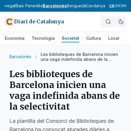
lobregat
Baix Penedès
Barcelonès
Berguedà
Cerdanya
Conca de Ba
CA
|
ES
|
EN
Diari de Catalunya
Economia
Tecnologia
Societat
Cultura
Local
Es
Les biblioteques de Barcelona inicien
Barcelonès
una vaga indefinida abans de la
selectivitat
Les biblioteques de
Barcelona inicien una
vaga indefinida abans de
la selectivitat
La plantilla del Consorci de Biblioteques de
Barcelona ha convocat aturades diàries a