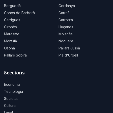
Berguedà
Cerdanya
Conca de Barberà
Garraf
Garrigues
Garrotxa
Gironès
Lluçanès
Maresme
Moianès
Montsià
Noguera
Osona
Pallars Jussà
Pallars Sobirà
Pla d'Urgell
Seccions
Economia
Tecnologia
Societat
Cultura
Local