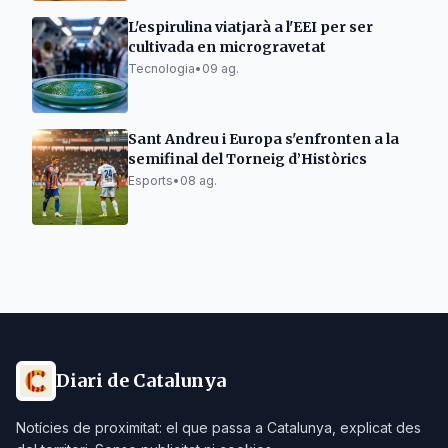
L'espirulina viatjarà a l'EEI per ser
cultivada en microgravetat
Tecnologia
•
09 ag.
Sant Andreu i Europa s'enfronten a la
semifinal del Torneig d’Històrics
Esports
•
08 ag.
Diari de Catalunya
Notícies de proximitat: el que passa a Catalunya, explicat des