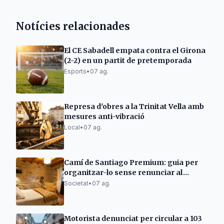
Notícies relacionades
El CE Sabadell empata contra el Girona
(2-2) en un partit de pretemporada
Esports
•
07 ag.
Represa d'obres a la Trinitat Vella amb
mesures anti-vibració
Local
•
07 ag.
Camí de Santiago Premium: guia per
organitzar-lo sense renunciar al
descans
Societat
•
07 ag.
Motorista denunciat per circular a 103