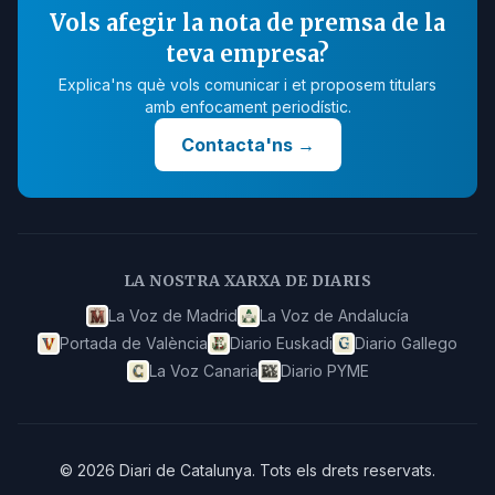
Vols afegir la nota de premsa de la
teva empresa?
Explica'ns què vols comunicar i et proposem titulars
amb enfocament periodístic.
Contacta'ns
→
LA NOSTRA XARXA DE DIARIS
La Voz de Madrid
La Voz de Andalucía
Portada de València
Diario Euskadi
Diario Gallego
La Voz Canaria
Diario PYME
©
2026
Diari de Catalunya
.
Tots els drets reservats.