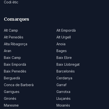
Codi ètic
Comarques
Alt Camp
Alt Empordà
Alt Penedès
Alt Urgell
Alta Ribagorça
Anoia
Aran
Bages
Baix Camp
Baix Ebre
Baix Empordà
Baix Llobregat
Baix Penedès
Barcelonès
Berguedà
Cerdanya
Conca de Barberà
Garraf
Garrigues
Garrotxa
Gironès
Lluçanès
Maresme
Moianès