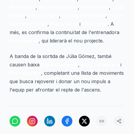
Anna Bové
,
Miriam Labrador
,
Aina Torres
,
Anon
Kojima
,
Ainhoa Plaza
,
Natalia Fernández
,
Maria
González “Ibra”
,
Maria Abad
i
Alba Pérez
. A
més, es confirma la continuïtat de l'entrenadora
Nany Haces
, qui liderarà el nou projecte.
A banda de la sortida de Júlia Gómez, també
causen baixa
Clara Clemente
,
Sara Extremera
i
Patri Curbelo
, completant una llista de moviments
que busca rejovenir i donar un nou impuls a
l'equip per afrontar el repte de l'ascens.