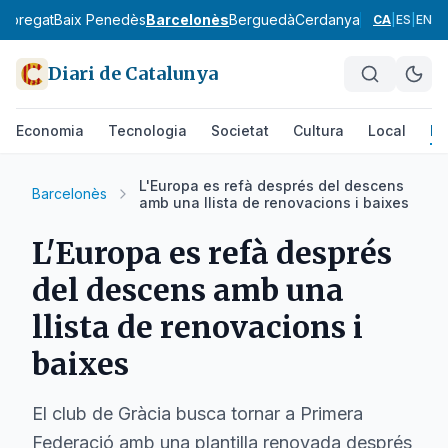
lobregat
Baix Penedès
Barcelonès
Berguedà
Cerdanya
Conca de Ba
CA
|
ES
|
EN
Diari de Catalunya
Economia
Tecnologia
Societat
Cultura
Local
Es
L'Europa es refà després del descens
Barcelonès
amb una llista de renovacions i baixes
L'Europa es refà després
del descens amb una
llista de renovacions i
baixes
El club de Gràcia busca tornar a Primera
Federació amb una plantilla renovada després