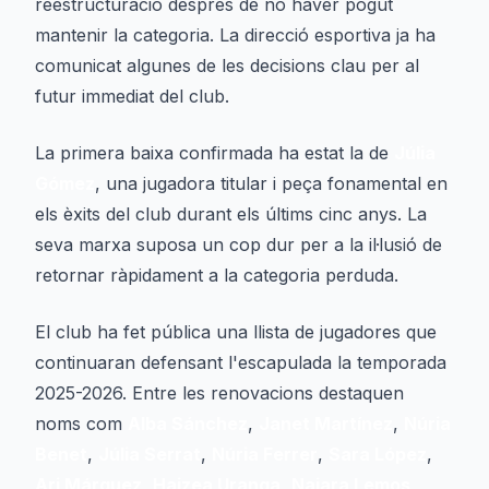
reestructuració després de no haver pogut
mantenir la categoria. La direcció esportiva ja ha
comunicat algunes de les decisions clau per al
futur immediat del club.
La primera baixa confirmada ha estat la de
Júlia
Gómez
, una jugadora titular i peça fonamental en
els èxits del club durant els últims cinc anys. La
seva marxa suposa un cop dur per a la il·lusió de
retornar ràpidament a la categoria perduda.
El club ha fet pública una llista de jugadores que
continuaran defensant l'escapulada la temporada
2025-2026. Entre les renovacions destaquen
noms com
Alba Sánchez
,
Janet Martínez
,
Núria
Benet
,
Júlia Serrat
,
Núria Ferrer
,
Sara López
,
Ari Márquez
,
Haizea Uranga
,
Naiara Lemos
,