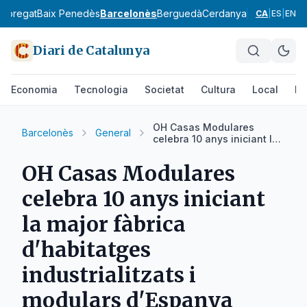
lobregat
Baix Penedès
Barcelonès
Berguedà
Cerdanya
Conca de Ba
CA
|
ES
|
EN
Diari de Catalunya
Economia
Tecnologia
Societat
Cultura
Local
Es
OH Casas Modulares
Barcelonès
General
celebra 10 anys iniciant la
major fàbrica d'habitatges
industrialitzats i modulars
OH Casas Modulares
d'Espanya
celebra 10 anys iniciant
la major fàbrica
d'habitatges
industrialitzats i
modulars d'Espanya