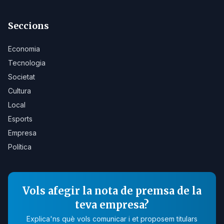
Seccions
Economia
Tecnologia
Societat
Cultura
Local
Esports
Empresa
Política
Vols afegir la nota de premsa de la
teva empresa?
Explica'ns què vols comunicar i et proposem titulars