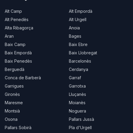
Alt Camp
Alt Empordà
Alt Penedès
Alt Urgell
Alta Ribagorça
Anoia
Aran
Bages
Baix Camp
Baix Ebre
Baix Empordà
Baix Llobregat
Baix Penedès
Barcelonès
Berguedà
Cerdanya
Conca de Barberà
Garraf
Garrigues
Garrotxa
Gironès
Lluçanès
Maresme
Moianès
Montsià
Noguera
Osona
Pallars Jussà
Pallars Sobirà
Pla d'Urgell