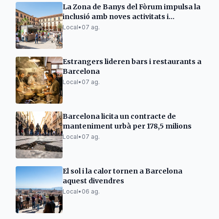
La Zona de Banys del Fòrum impulsa la
inclusió amb noves activitats i
guingueta
Local
•
07 ag.
Estrangers lideren bars i restaurants a
Barcelona
Local
•
07 ag.
Barcelona licita un contracte de
manteniment urbà per 178,5 milions
Local
•
07 ag.
El sol i la calor tornen a Barcelona
aquest divendres
Local
•
06 ag.