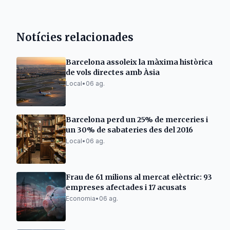
Notícies relacionades
Barcelona assoleix la màxima històrica
de vols directes amb Àsia
Local
•
06 ag.
Barcelona perd un 25% de merceries i
un 30% de sabateries des del 2016
Local
•
06 ag.
Frau de 61 milions al mercat elèctric: 93
empreses afectades i 17 acusats
Economia
•
06 ag.