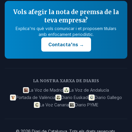
Vols afegir la nota de premsa de la
teva empresa?
Explica'ns què vols comunicar i et proposem titulars
amb enfocament periodístic.
Contacta'ns
→
LA NOSTRA XARXA DE DIARIS
La Voz de Madrid
La Voz de Andalucía
Portada de València
Diario Euskadi
Diario Gallego
La Voz Canaria
Diario PYME
©
2026
Diari de Catalunya
.
Tots els drets reservats.