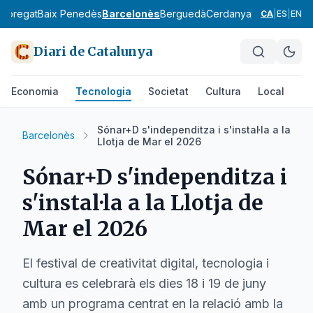
lobregat
Baix Penedès
Barcelonès
Berguedà
Cerdanya
Conca de Ba
CA
|
ES
|
EN
Diari de Catalunya
Economia
Tecnologia
Societat
Cultura
Local
Es
Sónar+D s'independitza i s'instal·la a la
Barcelonès
Llotja de Mar el 2026
Sónar+D s'independitza i
s'instal·la a la Llotja de
Mar el 2026
El festival de creativitat digital, tecnologia i
cultura es celebrarà els dies 18 i 19 de juny
amb un programa centrat en la relació amb la