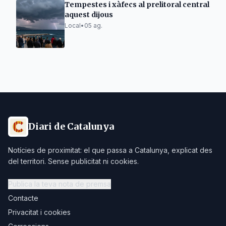
Tempestes i xàfecs al prelitoral central
aquest dijous
Local
•
05 ag.
Diari de Catalunya
Notícies de proximitat: el que passa a Catalunya, explicat des
del territori. Sense publicitat ni cookies.
Publica la teva nota de premsa
Contacte
Privacitat i cookies