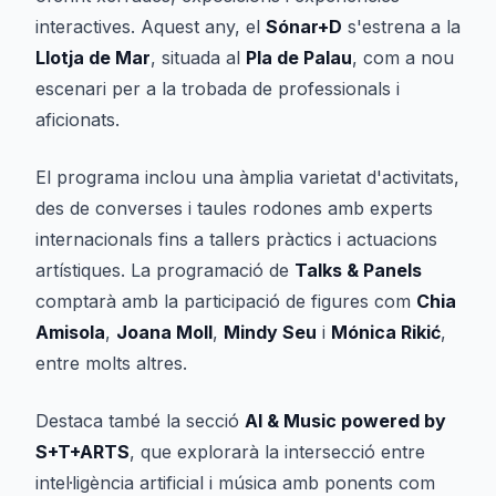
interactives. Aquest any, el
Sónar+D
s'estrena a la
Llotja de Mar
, situada al
Pla de Palau
, com a nou
escenari per a la trobada de professionals i
aficionats.
El programa inclou una àmplia varietat d'activitats,
des de converses i taules rodones amb experts
internacionals fins a tallers pràctics i actuacions
artístiques. La programació de
Talks & Panels
comptarà amb la participació de figures com
Chia
Amisola
,
Joana Moll
,
Mindy Seu
i
Mónica Rikić
,
entre molts altres.
Destaca també la secció
AI & Music powered by
S+T+ARTS
, que explorarà la intersecció entre
intel·ligència artificial i música amb ponents com