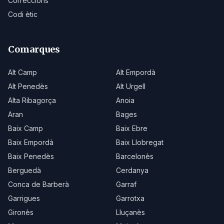
Correccions
Codi ètic
Comarques
Alt Camp
Alt Empordà
Alt Penedès
Alt Urgell
Alta Ribagorça
Anoia
Aran
Bages
Baix Camp
Baix Ebre
Baix Empordà
Baix Llobregat
Baix Penedès
Barcelonès
Berguedà
Cerdanya
Conca de Barberà
Garraf
Garrigues
Garrotxa
Gironès
Lluçanès