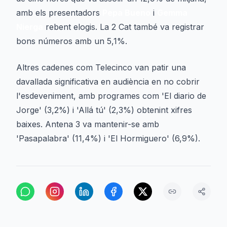
amb els presentadors
Pepa Bueno
i
Gemma
Nierga
rebent elogis. La 2 Cat també va registrar
bons números amb un 5,1%.
Altres cadenes com Telecinco van patir una
davallada significativa en audiència en no cobrir
l'esdeveniment, amb programes com 'El diario de
Jorge' (3,2%) i 'Allá tú' (2,3%) obtenint xifres
baixes. Antena 3 va mantenir-se amb
'Pasapalabra' (11,4%) i 'El Hormiguero' (6,9%).