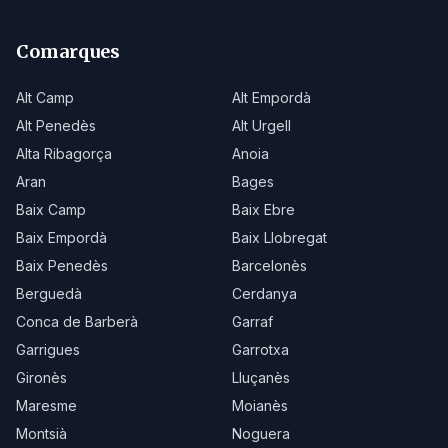
Comarques
Alt Camp
Alt Empordà
Alt Penedès
Alt Urgell
Alta Ribagorça
Anoia
Aran
Bages
Baix Camp
Baix Ebre
Baix Empordà
Baix Llobregat
Baix Penedès
Barcelonès
Berguedà
Cerdanya
Conca de Barberà
Garraf
Garrigues
Garrotxa
Gironès
Lluçanès
Maresme
Moianès
Montsià
Noguera