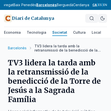
lobregat
Baix Penedès
Barcelonès
Berguedà
Cerdanya
Conca de Ba
CA
|
ES
|
EN
Diari de Catalunya
Economia
Tecnologia
Societat
Cultura
Local
Es
TV3 lidera la tarda amb la
Barcelonès
retransmissió de la benedicció de la
Torre de Jesús a la Sagrada Família
TV3 lidera la tarda amb
la retransmissió de la
benedicció de la Torre de
Jesús a la Sagrada
Família