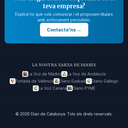
teva empresa?
Explica'ns què vols comunicar i et proposem titulars
amb enfocament periodístic.
Contacta'ns
→
LA NOSTRA XARXA DE DIARIS
La Voz de Madrid
La Voz de Andalucía
Portada de València
Diario Euskadi
Diario Gallego
La Voz Canaria
Diario PYME
©
2026
Diari de Catalunya
.
Tots els drets reservats.