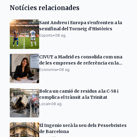
Notícies relacionades
Sant Andreu i Europa s'enfronten a la
semifinal del Torneig d’Històrics
Esports
•
08 ag.
CIVUT a Madrid es consolida com una
de les empreses de referència en la
tramitació de llicències turístiques
Economia
•
08 ag.
Bolca un camió de residus a la C-58 i
complica el trànsit a la Trinitat
Local
•
08 ag.
El Ingenio serà la seu dels Pessebristes
de Barcelona