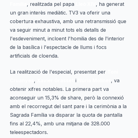
Família
, realitzada pel papa
Lleó XIV
, ha generat
un gran interès mediàtic. TV3 va oferir una
cobertura exhaustiva, amb una retransmissió que
va seguir minut a minut tots els detalls de
l'esdeveniment, incloent l'homilia des de l'interior
de la basílica i l'espectacle de llums i focs
artificials de cloenda.
La realització de l'especial, presentat per
Toni
Cruanyes
,
Xavier Grasset
i
Núria Moliner
, va
obtenir xifres notables. La primera part va
aconseguir un 15,3% de share, però la connexió
amb el recorregut del sant pare i la cerimònia a la
Sagrada Família va disparar la quota de pantalla
fins al 22,4%, amb una mitjana de 328.000
teleespectadors.