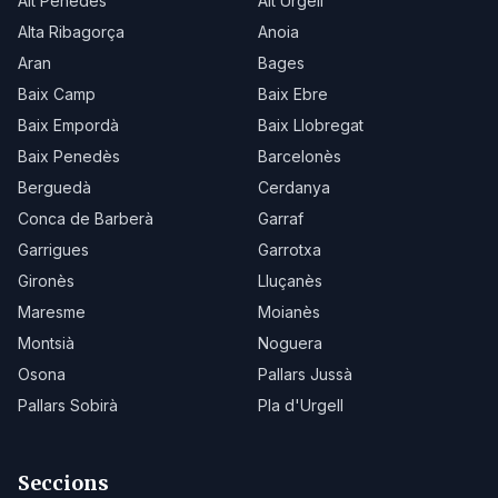
Alt Penedès
Alt Urgell
Alta Ribagorça
Anoia
Aran
Bages
Baix Camp
Baix Ebre
Baix Empordà
Baix Llobregat
Baix Penedès
Barcelonès
Berguedà
Cerdanya
Conca de Barberà
Garraf
Garrigues
Garrotxa
Gironès
Lluçanès
Maresme
Moianès
Montsià
Noguera
Osona
Pallars Jussà
Pallars Sobirà
Pla d'Urgell
Seccions