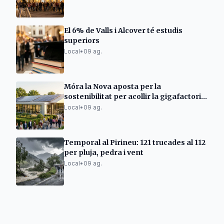
El 6% de Valls i Alcover té estudis
superiors
Local
•
09 ag.
Móra la Nova aposta per la
sostenibilitat per acollir la gigafactoria
d'IA
Local
•
09 ag.
Temporal al Pirineu: 121 trucades al 112
per pluja, pedra i vent
Local
•
09 ag.