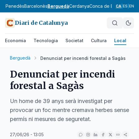
aix Penedès
Barcelonès
Berguedà
Cerdanya
Conca de Barberà
Garra
CA
|
ES
|
EN
Diari de Catalunya
Economia
Tecnologia
Societat
Cultura
Local
Es
Berguedà
Denunciat per incendi forestal a Sagàs
Denunciat per incendi
forestal a Sagàs
Un home de 39 anys serà investigat per
provocar un foc mentre cremava herbes sense
permís ni mesures de seguretat.
27/06/26 - 13:05