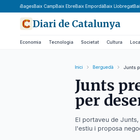
Anoia
Aran
Bages
Baix Camp
Baix Ebre
Baix Empordà
Baix Llobregat
Ba
Diari de Catalunya
Economia
Tecnologia
Societat
Cultura
Loca
Inici
Berguedà
Junts p
Junts pr
per desen
El portaveu de Junts,
l'estiu i proposa nego