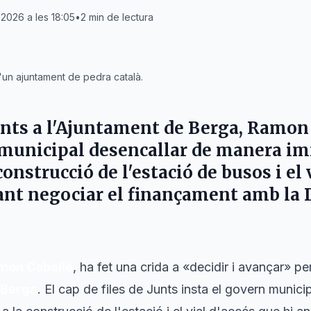
 2026 a les 18:05
•
2
min de lectura
'un ajuntament de pedra català.
unts a l'Ajuntament de Berga,
Ramon 
 municipal desencallar de manera i
construcció de l'estació de busos i el 
ant negociar el finançament amb la 
mon Caballé
, ha fet una crida a «decidir i avançar» pe
Berga
. El cap de files de Junts insta el govern munic