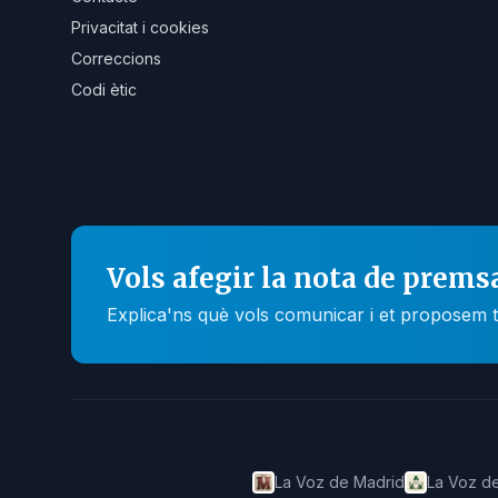
Privacitat i cookies
Correccions
Codi ètic
Vols afegir la nota de prems
Explica'ns què vols comunicar i et proposem t
La Voz de Madrid
La Voz de