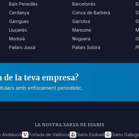
Baix Penedès
Barcelonès
B
Cerdanya
Conca de Barberà
G
Garrigues
Garrotxa
G
Lluçanès
Maresme
M
Montsià
Noguera
O
Pallars Jussà
Pallars Sobirà
P
a de la teva empresa?
itulars amb enfocament periodístic.
LA NOSTRA XARXA DE DIARIS
 Andalucía
Portada de València
Diario Euskadi
Diario Galleg