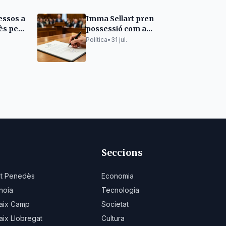
essos a
Imma Sellart pren
ès pel
possessió com a
ncendi
consellera de Règim
Política
•
31 jul.
Intern a la Noguera
Seccions
lt Penedès
Economia
noia
Tecnologia
aix Camp
Societat
aix Llobregat
Cultura