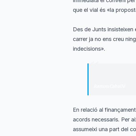
immediata el conveni per a
que el vial és «la propost
Des de Junts insisteixen e
carrer ja no ens creu nin
indecisions».
“
"
Prou debats estè
Ramon Caballé
·
Port
En relació al finançament
acords necessaris. Per a
assumeixi una part del co