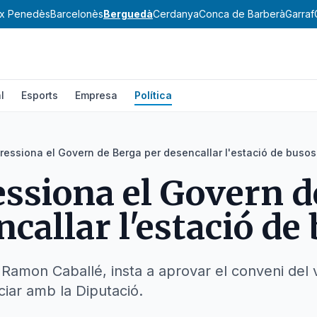
ix Penedès
Barcelonès
Berguedà
Cerdanya
Conca de Barberà
Garraf
l
Esports
Empresa
Política
ressiona el Govern de Berga per desencallar l'estació de busos
essiona el Govern d
callar l'estació de
 Ramon Caballé, insta a aprovar el conveni del 
ciar amb la Diputació.