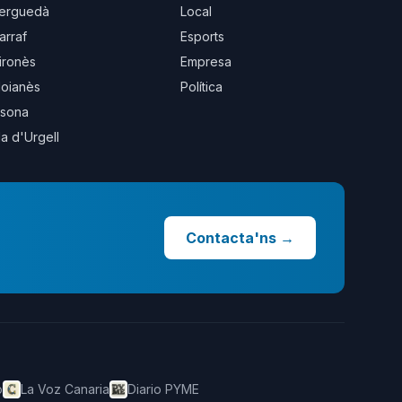
erguedà
Local
arraf
Esports
ironès
Empresa
oianès
Política
sona
la d'Urgell
Contacta'ns
→
o
La Voz Canaria
Diario PYME