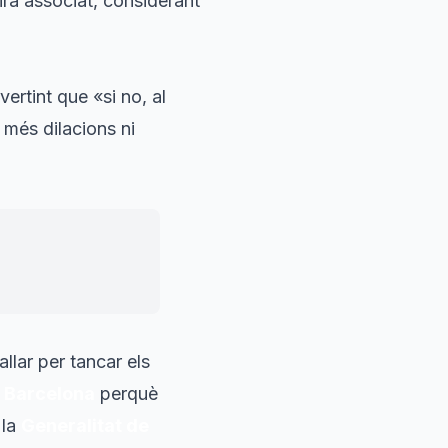
irà associat, considerant
vertint que «si no, al
 més dilacions ni
llar per tancar els
e Barcelona
perquè
 la
Generalitat de