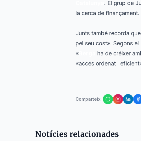
Catalunya
. El grup de J
la cerca de finançament.
Junts també recorda que e
pel seu cost». Segons el 
«
Berga
ha de créixer amb
«accés ordenat i eficient»
Comparteix
:
Notícies relacionades