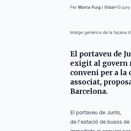
Per
Marta Puig i Vidal
•
10 juny
IA
Imatge genèrica de la façana d
El portaveu de J
exigit al govern
conveni per a la 
associat, propos
Barcelona.
El portaveu de Junts,
Ra
de l'estació de busos de