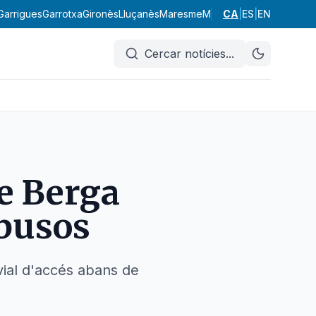
Garrigues
Garrotxa
Gironès
Lluçanès
Maresme
Moianès
CA
|
Montsià
ES
|
EN
Noguer
Cercar notícies
...
e Berga
 busos
vial d'accés abans de