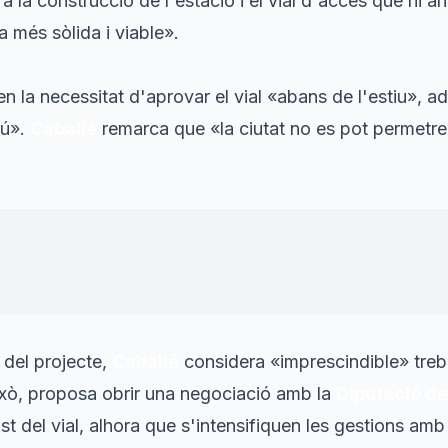
 la construcció de l'estació i el vial d'accés que hi an
a més sòlida i viable».
n la necessitat d'aprovar el vial «abans de l'estiu», ad
gú».
Caballé
remarca que «la ciutat no es pot permetre
rils: cal decidir i avançar.
"
aveu de Junts a l'Ajuntament de Berga
 del projecte,
Caballé
considera «imprescindible» treba
ixò, proposa obrir una negociació amb la
Diputació d
st del vial, alhora que s'intensifiquen les gestions amb