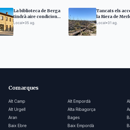
La biblioteca de Berga
Tancats els acc
tindrà aire condicionat
la Riera de Merl
després de quatre
risc extrem d'i
Local
•
05 ag.
Local
•
01 ag.
anys de problemes
Comarques
Alt Camp
Alt Empordà
A
Alt Urgell
Alta Ribagorça
A
Aran
Bages
B
Baix Ebre
Baix Empordà
B