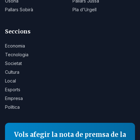
Osona
Pallars Jussà
Pallars Sobirà
Pla d'Urgell
Seccions
Economia
Tecnologia
Societat
Cultura
Local
Esports
Empresa
Política
Vols afegir la nota de premsa de la