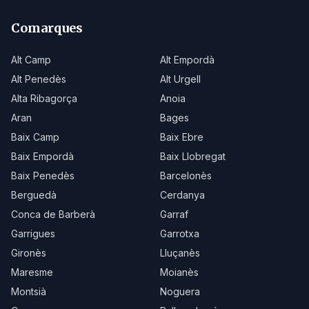
Comarques
Alt Camp
Alt Empordà
Alt Penedès
Alt Urgell
Alta Ribagorça
Anoia
Aran
Bages
Baix Camp
Baix Ebre
Baix Empordà
Baix Llobregat
Baix Penedès
Barcelonès
Berguedà
Cerdanya
Conca de Barberà
Garraf
Garrigues
Garrotxa
Gironès
Lluçanès
Maresme
Moianès
Montsià
Noguera