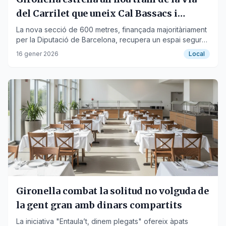
del Carrilet que uneix Cal Bassacs i
Viladomiu Nou
La nova secció de 600 metres, finançada majoritàriament
per la Diputació de Barcelona, recupera un espai segur
per a vianants i ciclistes.
16 gener 2026
Local
Gironella combat la solitud no volguda de
la gent gran amb dinars compartits
La iniciativa "Entaula’t, dinem plegats" ofereix àpats