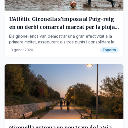
L'Atlètic Gironella s'imposa al Puig-reig
en un derbi comarcal marcat per la pluja
(0-2)
Els gironellencs van demostrar una gran efectivitat a la
primera meitat, assegurant els tres punts i consolidant la
quarta posició.
18 gener 2026
Esports
Gironella estrena un nou tram de la Via