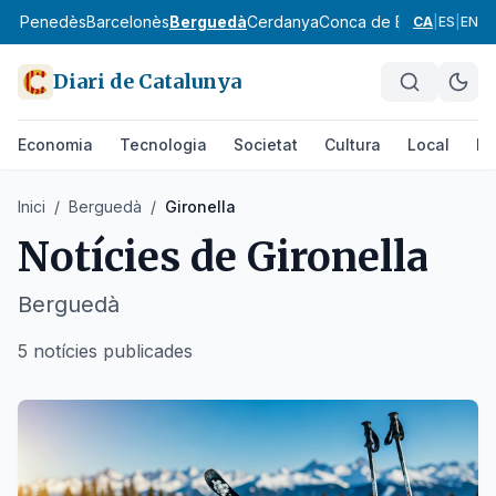
aix Penedès
Barcelonès
Berguedà
Cerdanya
Conca de Barberà
Garra
CA
|
ES
|
EN
Diari de Catalunya
Economia
Tecnologia
Societat
Cultura
Local
Es
Inici
/
Berguedà
/
Gironella
Notícies de
Gironella
Berguedà
5 notícies publicades