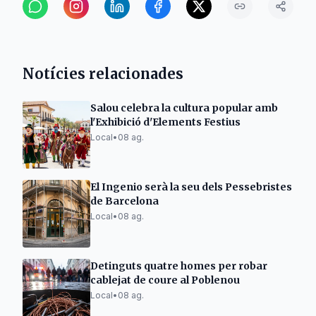
Notícies relacionades
Salou celebra la cultura popular amb
l'Exhibició d'Elements Festius
Local
•
08 ag.
El Ingenio serà la seu dels Pessebristes
de Barcelona
Local
•
08 ag.
Detinguts quatre homes per robar
cablejat de coure al Poblenou
Local
•
08 ag.