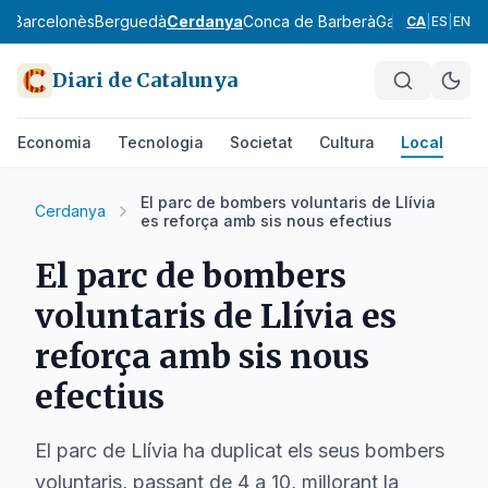
ès
Barcelonès
Berguedà
Cerdanya
Conca de Barberà
Garraf
Garrigue
CA
|
ES
|
EN
Diari de Catalunya
Economia
Tecnologia
Societat
Cultura
Local
Es
El parc de bombers voluntaris de Llívia
Cerdanya
es reforça amb sis nous efectius
El parc de bombers
voluntaris de Llívia es
reforça amb sis nous
efectius
El parc de Llívia ha duplicat els seus bombers
voluntaris, passant de 4 a 10, millorant la