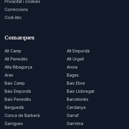
Privacitat i cookies
Correccions
Codi ètic
Comarques
Alt Camp
Alt Empordà
Alt Penedès
Alt Urgell
Alta Ribagorça
Anoia
Aran
Bages
Baix Camp
Baix Ebre
Baix Empordà
Baix Llobregat
Baix Penedès
Barcelonès
Berguedà
Cerdanya
Conca de Barberà
Garraf
Garrigues
Garrotxa