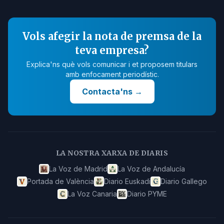
Vols afegir la nota de premsa de la
teva empresa?
Explica'ns què vols comunicar i et proposem titulars
amb enfocament periodístic.
Contacta'ns
→
LA NOSTRA XARXA DE DIARIS
La Voz de Madrid
La Voz de Andalucía
Portada de València
Diario Euskadi
Diario Gallego
La Voz Canaria
Diario PYME