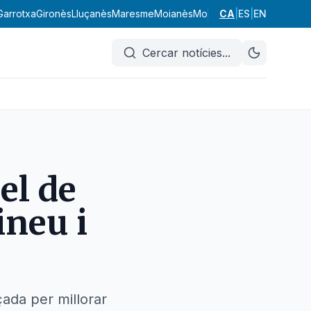
Garrotxa
Gironès
Lluçanès
Maresme
Moianès
Montsià
CA
Noguera
|
ES
|
EN
Osona
Pa
Cercar notícies
...
el de
ineu i
ada per millorar