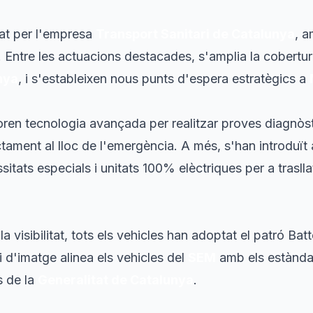
nat per l'empresa
Transport Sanitari de Catalunya
, a
. Entre les actuacions destacades, s'amplia la cobertu
nya
, i s'estableixen nous punts d'espera estratègics a
oren tecnologia avançada per realitzar proves diagnòs
ctament al lloc de l'emergència. A més, s'han introduït
itats especials i unitats 100% elèctriques per a traslla
 la visibilitat, tots els vehicles han adoptat el patró
Bat
 d'imatge alinea els vehicles del
SEM
amb els estàndar
 de la
Generalitat de Catalunya
.