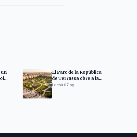
à un
El Parc de la República
sol
de Terrassa obre a la
agost
tardor com a segona
Local
•
07 ag.
gran zona verda