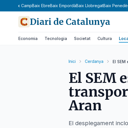
Bages
Baix Camp
Baix Ebre
Baix Empordà
Baix Llobregat
Baix Penedè
Diari de Catalunya
Economia
Tecnologia
Societat
Cultura
Loca
Inici
Cerdanya
El SEM 
El SEM e
transport
Aran
El desplegament inclo