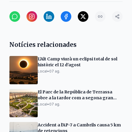
Notícies relacionades
L'Alt Camp viurà un eclipsi total de sol
històric el 12 d'agost
Local
•
07 ag.
El Parc de la República de Terrassa
obre a la tardor com a segona gran
zona verda
Local
•
07 ag.
Accident a l'AP-7 a Cambrils causa 5 km
de retencions