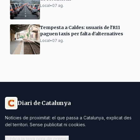
Local
•
07 ag.
Tempesta a Caldes: usuaris de l'R11
paguen taxis per falta d'alternatives
Local
•
07 ag.
Diari de Catalunya
Notícies de proximitat: el que passa a Catalunya, explicat des
del territori. Sense publicitat ni cookies.
Publica la teva nota de premsa