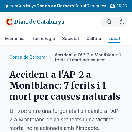
Berguedà
Cerdanya
Conca de Barberà
Garraf
Garrigues
Garrotxa
Giro
CA
|
ES
|
EN
Diari de Catalunya
Economia
Tecnologia
Societat
Cultura
Local
Es
Accident a l'AP-2 a Montblanc: 7
Conca de Barberà
ferits i 1 mort per causes
naturals
Accident a l'AP-2 a
Montblanc: 7 ferits i 1
mort per causes naturals
Un xoc entre una furgoneta i un camió a l'AP-
2 a Montblanc deixa set ferits i una víctima
mortal no relacionada amb l'impacte.