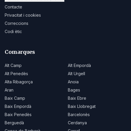
Contacte
Privacitat i cookies
Correccions
Codi ètic
Comarques
Alt Camp
Alt Empordà
Alt Penedès
Alt Urgell
Alta Ribagorça
Anoia
Aran
Bages
Baix Camp
Baix Ebre
Baix Empordà
Baix Llobregat
Baix Penedès
Barcelonès
Berguedà
Cerdanya
Conca de Barberà
Garraf