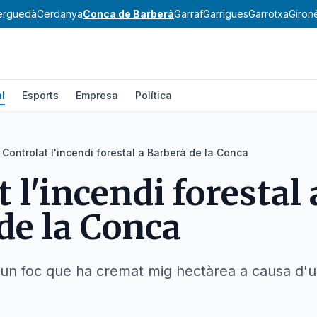
erguedà
Cerdanya
Conca de Barberà
Garraf
Garrigues
Garrotxa
Giron
l
Esports
Empresa
Política
Controlat l'incendi forestal a Barberà de la Conca
 l'incendi forestal 
de la Conca
 un foc que ha cremat mig hectàrea a causa d'