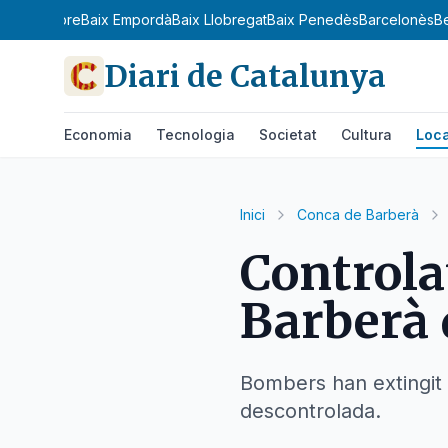
amp
Baix Ebre
Baix Empordà
Baix Llobregat
Baix Penedès
Barcelonès
B
Diari de Catalunya
Economia
Tecnologia
Societat
Cultura
Loca
Inici
Conca de Barberà
Controlat
Barberà 
Bombers han extingit
descontrolada.