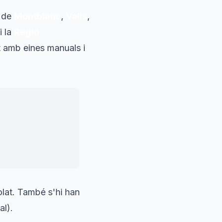
s de
Montblanc
,
Valls
,
i la
Regió
t amb eines manuals i
llat el perímetre
rematant punts
olat. També s'hi han
l).