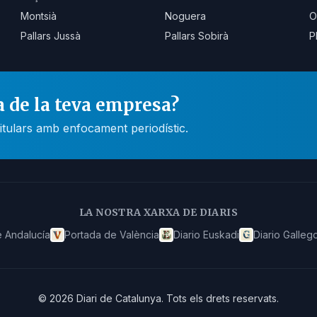
Montsià
Noguera
O
Pallars Jussà
Pallars Sobirà
P
a de la teva empresa?
itulars amb enfocament periodístic.
LA NOSTRA XARXA DE DIARIS
 Andalucía
Portada de València
Diario Euskadi
Diario Galleg
©
2026
Diari de Catalunya
.
Tots els drets reservats.