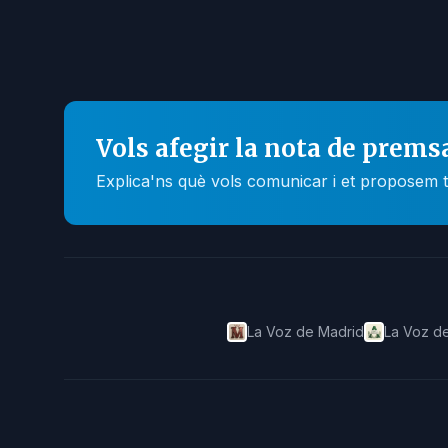
Vols afegir la nota de prems
Explica'ns què vols comunicar i et proposem t
La Voz de Madrid
La Voz de