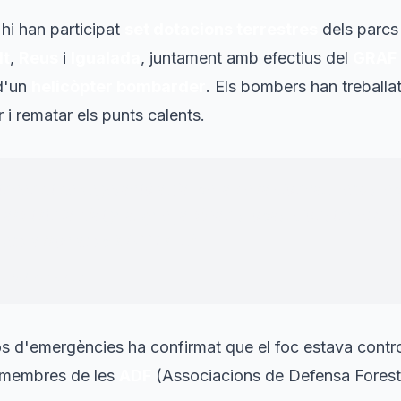
 hi han participat
set dotacions terrestres
dels parc
lt
,
Reus
i
Igualada
, juntament amb efectius del
GRAF
d'un
helicòpter bombarder
. Els bombers han treballa
r i rematar els punts calents.
cendi de vegetació a Barberà de la Conca. Hem treba
ls i línia d'aigua, que ja s'han trobat. Continuem 
em a lloc amb 10 🚒 i 1 🚁
"
t de Catalunya
cos d'emergències ha confirmat que el foc estava contr
i membres de les
ADF
(Associacions de Defensa Foresta