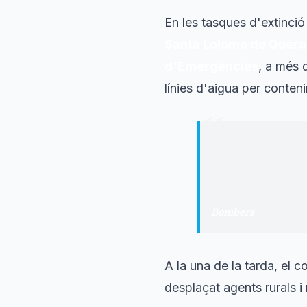
En les tasques d'extinció
Santa Loloma de Quera
d'Emergències
, a més 
línies d'aigua per conteni
“
"
CONTROLAT l'in
amb eines manua
calents. Continu
Bombers
·
Generalita
A la una de la tarda, el 
desplaçat agents rurals 