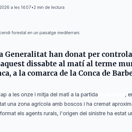
2026 a les 14:07
•
2
min de lectura
endi forestal en un paisatge mediterrani.
a Generalitat
han donat per controla
t aquest dissabte al matí al terme mu
nca
, a la comarca de la
Conca de Barb
cap a les onze i mitja del matí a la partida
Aubredes
, e
ctat una zona agrícola amb boscos i ha cremat aprox
format els agents rurals, l'origen del sinistre ha estat 