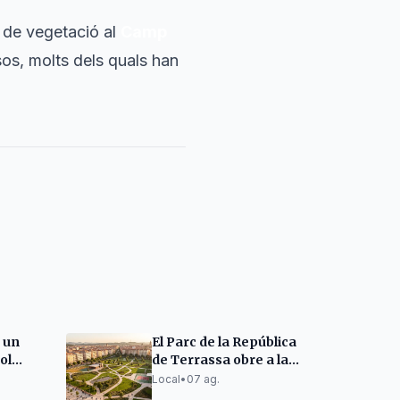
 de vegetació al
Camp
os, molts dels quals han
à un
El Parc de la República
sol
de Terrassa obre a la
agost
tardor com a segona
Local
•
07 ag.
gran zona verda