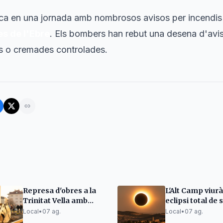
ca en una jornada amb nombrosos avisos per incendis
es de l'Ebre
. Els bombers han rebut una desena d'avis
es o cremades controlades.
Represa d'obres a la
L'Alt Camp viur
Trinitat Vella amb
eclipsi total de 
mesures anti-vibració
històric el 12 d'
Local
•
07 ag.
Local
•
07 ag.