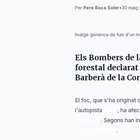
Per
Pere Roca Soler
•
30 maig 
IA
Imatge genèrica de fum d'un inc
Els
Bombers de l
forestal declara
Barberà de la Co
El foc, que s'ha originat 
l'autopista
AP-2
, ha afe
quadrats
. Segons han in
descontrolada
.