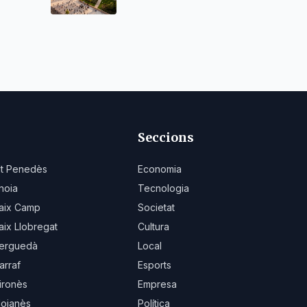
Seccions
lt Penedès
Economia
noia
Tecnologia
aix Camp
Societat
aix Llobregat
Cultura
erguedà
Local
arraf
Esports
ironès
Empresa
oianès
Política