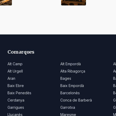
Comarques
Alt Camp
Alt Empordà
A
Alt Urgell
Alta Ribagorça
A
Aran
Bages
B
Baix Ebre
Baix Empordà
B
Baix Penedès
Barcelonès
B
Cerdanya
Conca de Barberà
G
Garrigues
Garrotxa
G
Lluçanès
Maresme
M