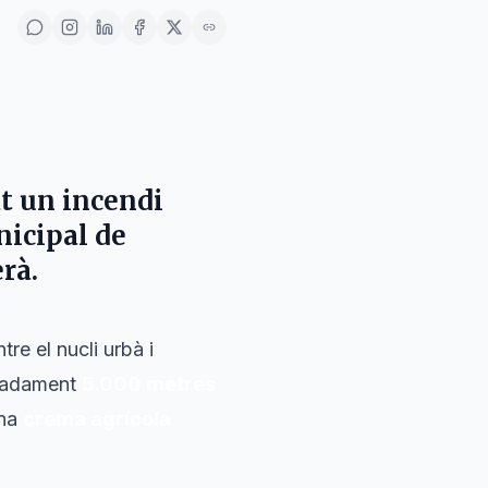
t un incendi
nicipal de
erà
.
ntre el nucli urbà i
imadament
5.000 metres
una
crema agrícola