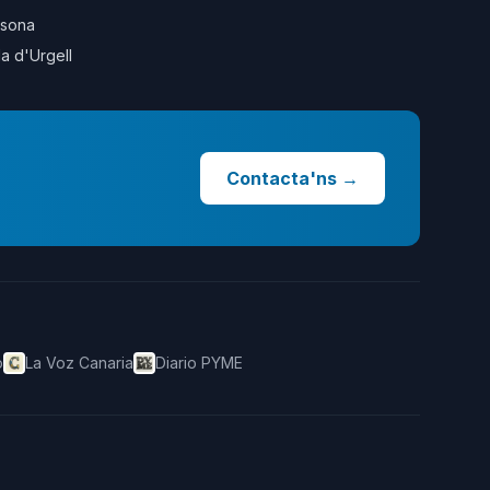
sona
la d'Urgell
Contacta'ns
→
o
La Voz Canaria
Diario PYME