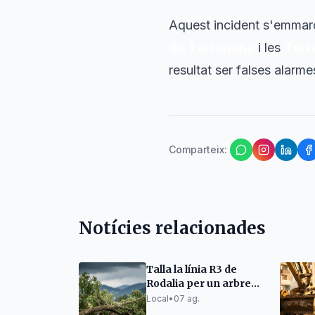
Aquest incident s'emmar
de Tarragona
i les
Terr
resultat ser falses alarm
Comparteix
:
Notícies relacionades
Talla la línia R3 de
Rodalia per un arbre
caigut a la via
Local
•
07 ag.