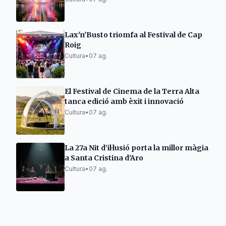
Lax'n'Busto triomfa al Festival de Cap
Roig
Cultura
•
07 ag.
El Festival de Cinema de la Terra Alta
tanca edició amb èxit i innovació
Cultura
•
07 ag.
La 27a Nit d’il·lusió porta la millor màgia
a Santa Cristina d'Aro
Cultura
•
07 ag.