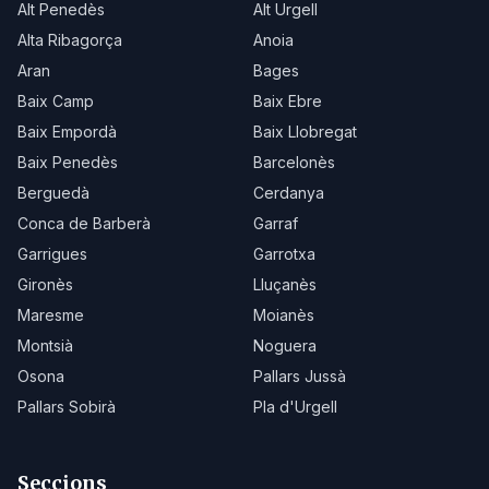
Alt Penedès
Alt Urgell
Alta Ribagorça
Anoia
Aran
Bages
Baix Camp
Baix Ebre
Baix Empordà
Baix Llobregat
Baix Penedès
Barcelonès
Berguedà
Cerdanya
Conca de Barberà
Garraf
Garrigues
Garrotxa
Gironès
Lluçanès
Maresme
Moianès
Montsià
Noguera
Osona
Pallars Jussà
Pallars Sobirà
Pla d'Urgell
Seccions