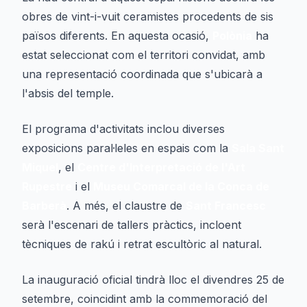
obres de vint-i-vuit ceramistes procedents de sis
països diferents. En aquesta ocasió,
Polònia
ha
estat seleccionat com el territori convidat, amb
una representació coordinada que s'ubicarà a
l'absis del temple.
El programa d'activitats inclou diverses
exposicions paral·leles en espais com la
Sala Sant
Miquel
, el
Centre d'Interpretació de l'Art
Rupestre
i el
Museu Comarcal de la Conca de
Barberà
. A més, el claustre de
Sant Francesc
serà l'escenari de tallers pràctics, incloent
tècniques de rakú i retrat escultòric al natural.
La inauguració oficial tindrà lloc el divendres 25 de
setembre, coincidint amb la commemoració del