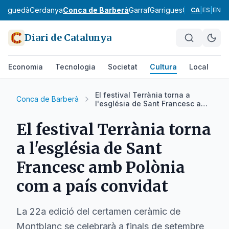
Berguedà
Cerdanya
Conca de Barberà
Garraf
Garrigues
Garrotxa
Giro
CA
|
ES
|
EN
Diari de Catalunya
Economia
Tecnologia
Societat
Cultura
Local
Es
El festival Terrània torna a
Conca de Barberà
l'església de Sant Francesc amb
Polònia com a país convidat
El festival Terrània torna
a l'església de Sant
Francesc amb Polònia
com a país convidat
La 22a edició del certamen ceràmic de
Montblanc se celebrarà a finals de setembre