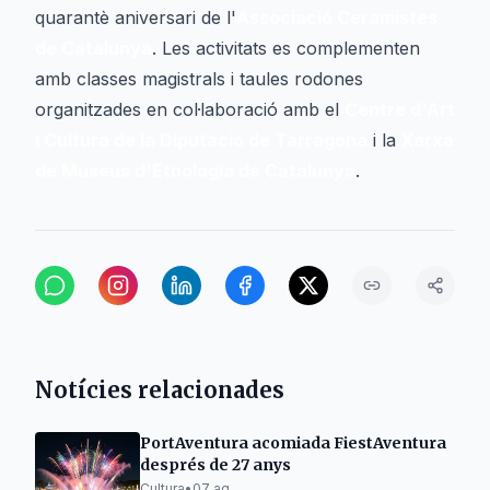
quarantè aniversari de l'
Associació Ceramistes
de Catalunya
. Les activitats es complementen
amb classes magistrals i taules rodones
organitzades en col·laboració amb el
Centre d'Art
i Cultura de la Diputació de Tarragona
i la
Xarxa
de Museus d'Etnologia de Catalunya
.
Notícies relacionades
PortAventura acomiada FiestAventura
després de 27 anys
Cultura
•
07 ag.