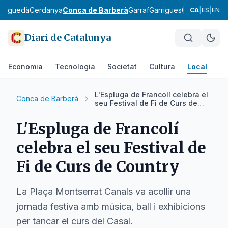
Berguedà
Cerdanya
Conca de Barberà
Garraf
Garrigues
Garrotxa
Giro
CA
|
ES
|
EN
Diari de Catalunya
Economia
Tecnologia
Societat
Cultura
Local
Es
L'Espluga de Francolí celebra el
Conca de Barberà
seu Festival de Fi de Curs de
Country
L'Espluga de Francolí
celebra el seu Festival de
Fi de Curs de Country
La Plaça Montserrat Canals va acollir una
jornada festiva amb música, ball i exhibicions
per tancar el curs del Casal.