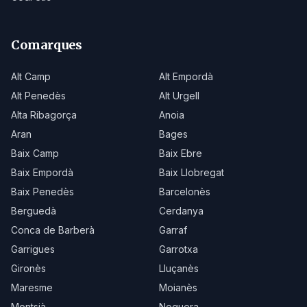
Comarques
Alt Camp
Alt Empordà
Alt Penedès
Alt Urgell
Alta Ribagorça
Anoia
Aran
Bages
Baix Camp
Baix Ebre
Baix Empordà
Baix Llobregat
Baix Penedès
Barcelonès
Berguedà
Cerdanya
Conca de Barberà
Garraf
Garrigues
Garrotxa
Gironès
Lluçanès
Maresme
Moianès
Montsià
Noguera