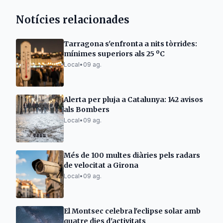
Notícies relacionades
Tarragona s'enfronta a nits tòrrides:
mínimes superiors als 25 ºC
Local
•
09 ag.
Alerta per pluja a Catalunya: 142 avisos
als Bombers
Local
•
09 ag.
Més de 100 multes diàries pels radars
de velocitat a Girona
Local
•
09 ag.
El Montsec celebra l'eclipse solar amb
quatre dies d'activitats