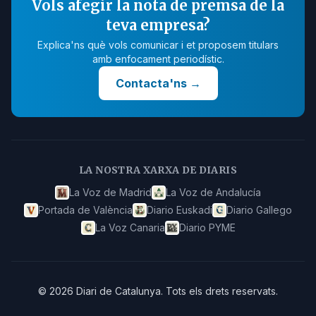
Vols afegir la nota de premsa de la
teva empresa?
Explica'ns què vols comunicar i et proposem titulars
amb enfocament periodístic.
Contacta'ns
→
LA NOSTRA XARXA DE DIARIS
La Voz de Madrid
La Voz de Andalucía
Portada de València
Diario Euskadi
Diario Gallego
La Voz Canaria
Diario PYME
©
2026
Diari de Catalunya
.
Tots els drets reservats.