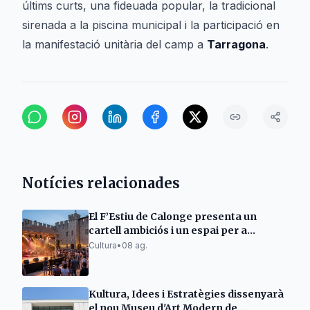
últims curts, una fideuada popular, la tradicional
sirenada a la piscina municipal i la participació en
la manifestació unitària del camp a
Tarragona
.
Notícies relacionades
El F’Estiu de Calonge presenta un
cartell ambiciós i un espai per a
emergents
Cultura
•
08 ag.
Kultura, Idees i Estratègies dissenyarà
el nou Museu d'Art Modern de