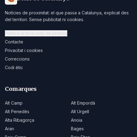
Notícies de proximitat: el que passa a Catalunya, explicat des
del territori. Sense publicitat ni cookies.
Publica la teva nota de premsa
Contacte
Privacitat i cookies
Correccions
Codi ètic
Comarques
Alt Camp
Alt Empordà
Alt Penedès
Alt Urgell
Alta Ribagorça
Anoia
Aran
Bages