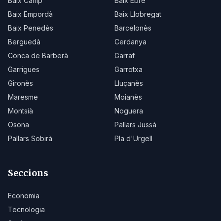
Baix Camp
Baix Ebre
Baix Empordà
Baix Llobregat
Baix Penedès
Barcelonès
Berguedà
Cerdanya
Conca de Barberà
Garraf
Garrigues
Garrotxa
Gironès
Lluçanès
Maresme
Moianès
Montsià
Noguera
Osona
Pallars Jussà
Pallars Sobirà
Pla d'Urgell
Seccions
Economia
Tecnologia