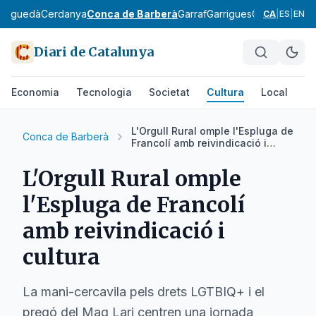
Berguedà
Cerdanya
Conca de Barberà
Garraf
Garrigues
Garrotxa
Giro
CA
|
ES
|
EN
Diari de Catalunya
Economia
Tecnologia
Societat
Cultura
Local
Es
L'Orgull Rural omple l'Espluga de
Conca de Barberà
Francolí amb reivindicació i
cultura
L'Orgull Rural omple
l'Espluga de Francolí
amb reivindicació i
cultura
La mani-cercavila pels drets LGTBIQ+ i el
pregó del Mag Lari centren una jornada