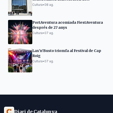
Tarragona
Cultura
•
08 ag.
PortAventura acomiada FiestAventura
després de 27 anys
Cultura
•
07 ag.
Lax'n'Busto triomfa al Festival de Cap
Roig
Cultura
•
07 ag.
Diari de Catalunya