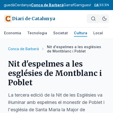
Berguedà
Cerdanya
Conca de Barberà
Garraf
Garrigues
Garrotxa
Giro
CA
|
ES
|
EN
Diari de Catalunya
Economia
Tecnologia
Societat
Cultura
Local
Es
Nit d'espelmes a les esglésies
Conca de Barberà
de Montblanc i Poblet
Nit d'espelmes a les
esglésies de Montblanc i
Poblet
La tercera edició de la Nit de les Esglésies va
il·luminar amb espelmes el monestir de Poblet i
l'església de Santa Maria la Major de