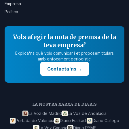
Empresa
Política
Vols afegir la nota de premsa de la
teva empresa?
Explica'ns què vols comunicar i et proposem titulars
amb enfocament periodístic.
Contacta'ns
→
LA NOSTRA XARXA DE DIARIS
La Voz de Madrid
La Voz de Andalucía
Portada de València
Diario Euskadi
Diario Gallego
La Voz Canaria
Diario PYME