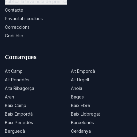
Publica la teva nota de premsa
Contacte
Privacitat i cookies
Correccions
Codi ètic
Comarques
Alt Camp
Alt Empordà
Alt Penedès
Alt Urgell
Alta Ribagorça
Anoia
Aran
Bages
Baix Camp
Baix Ebre
Baix Empordà
Baix Llobregat
Baix Penedès
Barcelonès
Berguedà
Cerdanya