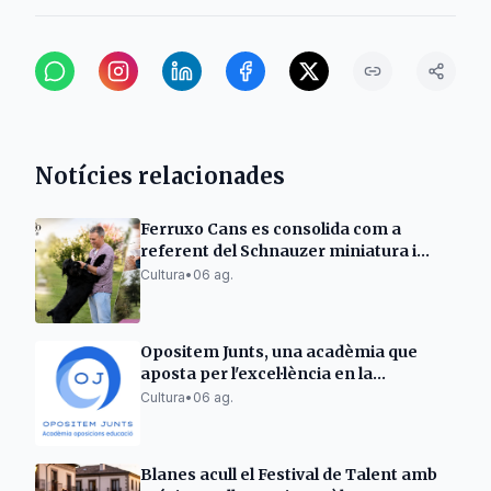
Notícies relacionades
Ferruxo Cans es consolida com a
referent del Schnauzer miniatura i
gegant després del seu èxit al World
Cultura
•
06 ag.
Dog Show 2026
Opositem Junts, una acadèmia que
aposta per l'excel·lència en la
preparació d'oposicions docents
Cultura
•
06 ag.
Blanes acull el Festival de Talent amb