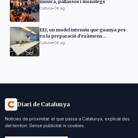
música, pallassos i monòlegs
Cultura
•
06 ag.
EEI, un model intensiu que guanya pes
en la preparació d'exàmens
Cambridge a Espanya
Cultura
•
06 ag.
Diari de Catalunya
Notícies de proximitat: el que passa a Catalunya, explicat des
del territori. Sense publicitat ni cookies.