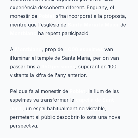
experiència descoberta diferent. Enguany, el
monestir de
Poblet
s'ha incorporat a la proposta,
mentre que l'església de
Santa Maria la Major
de
Montblanc
ha repetit participació.
A
Montblanc
, prop de
1.000 espelmes
van
il·luminar el temple de Santa Maria, per on van
passar fins a
350 persones
, superant en 100
visitants la xifra de l'any anterior.
Pel que fa al monestir de
Poblet
, la llum de les
espelmes va transformar la
capella de Sant
Jordi
, un espai habitualment no visitable,
permetent al públic descobrir-lo sota una nova
perspectiva.