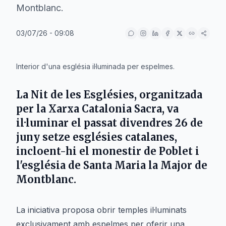
Montblanc.
03/07/26 - 09:08
IA
Interior d'una església il·luminada per espelmes.
La
Nit de les Esglésies
, organitzada
per la Xarxa Catalonia Sacra, va
il·luminar el passat divendres 26 de
juny setze esglésies catalanes,
incloent-hi el monestir de
Poblet
i
l'església de
Santa Maria la Major
de
Montblanc
.
La iniciativa proposa obrir temples il·luminats
exclusivament amb espelmes per oferir una