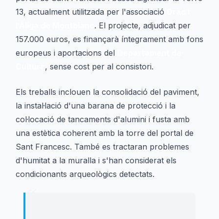
13, actualment utilitzada per l'associació
Drac i
l’Àliga de Montblanc
. El projecte, adjudicat per
157.000 euros, es finançarà íntegrament amb fons
europeus i aportacions del
Departament de
Cultura
, sense cost per al consistori.
Els treballs inclouen la consolidació del paviment,
la instal·lació d'una barana de protecció i la
col·locació de tancaments d'alumini i fusta amb
una estètica coherent amb la torre del portal de
Sant Francesc. També es tractaran problemes
d'humitat a la muralla i s'han considerat els
condicionants arqueològics detectats.
“
"
Comencem les obres d’aquesta