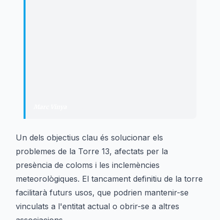
rehabilitació del Pas de Ronda, que
ens donarà 110 metres més de
recorregut dins de l’espai visitable de
la muralla. La inversió està finançada
íntegrament amb subvencions
externes i no suposa cap cost per a
l’Ajuntament.
"
Marc Vinya
·
Alcalde de Montblanc
Un dels objectius clau és solucionar els
problemes de la Torre 13, afectats per la
presència de coloms i les inclemències
meteorològiques. El tancament definitiu de la torre
facilitarà futurs usos, que podrien mantenir-se
vinculats a l'entitat actual o obrir-se a altres