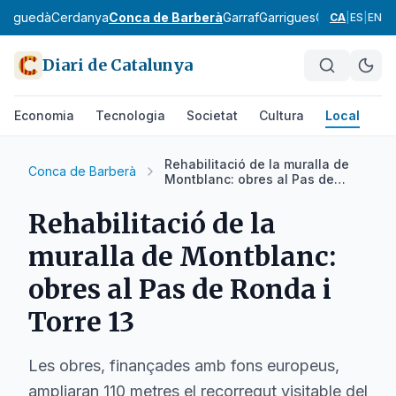
Berguedà
Cerdanya
Conca de Barberà
Garraf
Garrigues
Garrotxa
Giro
CA
|
ES
|
EN
Diari de Catalunya
Economia
Tecnologia
Societat
Cultura
Local
Es
Rehabilitació de la muralla de
Conca de Barberà
Montblanc: obres al Pas de
Ronda i Torre 13
Rehabilitació de la
muralla de Montblanc:
obres al Pas de Ronda i
Torre 13
Les obres, finançades amb fons europeus,
ampliaran 110 metres el recorregut visitable del