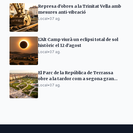
Represa d'obres a la Trinitat Vella amb
mesures anti-vibració
Local
•
07 ag.
L'Alt Camp viurà un eclipsi total de sol
històric el 12 d'agost
Local
•
07 ag.
El Parc de la República de Terrassa
obre a la tardor com a segona gran
zona verda
Local
•
07 ag.