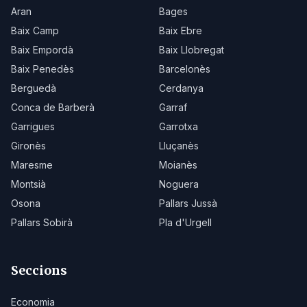
Aran
Bages
Baix Camp
Baix Ebre
Baix Empordà
Baix Llobregat
Baix Penedès
Barcelonès
Berguedà
Cerdanya
Conca de Barberà
Garraf
Garrigues
Garrotxa
Gironès
Lluçanès
Maresme
Moianès
Montsià
Noguera
Osona
Pallars Jussà
Pallars Sobirà
Pla d'Urgell
Seccions
Economia