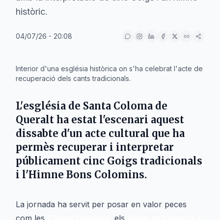
històric.
04/07/26 - 20:08
IA
Interior d'una església històrica on s'ha celebrat l'acte de
recuperació dels cants tradicionals.
L'
església de Santa Coloma de
Queralt
ha estat l'escenari aquest
dissabte d'un acte cultural que ha
permès recuperar i interpretar
públicament cinc
Goigs
tradicionals
i l'
Himne Bons Colomins
.
La jornada ha servit per posar en valor peces
com les
Cobles Devotes
, els
Goigs en Lloança a