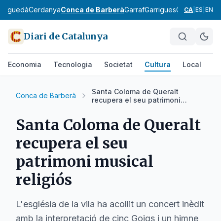
Berguedà
Cerdanya
Conca de Barberà
Garraf
Garrigues
Garrotxa
Giro
CA
|
ES
|
EN
Diari de Catalunya
Economia
Tecnologia
Societat
Cultura
Local
Es
Santa Coloma de Queralt
Conca de Barberà
recupera el seu patrimoni
musical religiós
Santa Coloma de Queralt
recupera el seu
patrimoni musical
religiós
L'església de la vila ha acollit un concert inèdit
amb la interpretació de cinc Goigs i un himne