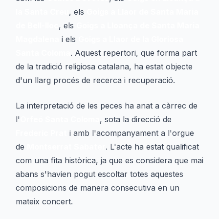
la Santa Creu
, els
Goigs a Llaor de Santa Maria
de Bell-lloc
, els
Goigs a Lloança de Santa Maria
Magdalena
i els
Goigs a Llaor de la Gloriosa
Santa Coloma
. Aquest repertori, que forma part
de la tradició religiosa catalana, ha estat objecte
d'un llarg procés de recerca i recuperació.
La interpretació de les peces ha anat a càrrec de
l'
Orfeó Santa Coloma
, sota la direcció de
Frederic Prat
i amb l'acompanyament a l'orgue
de
Montserrat Sabater
. L'acte ha estat qualificat
com una fita històrica, ja que es considera que mai
abans s'havien pogut escoltar totes aquestes
composicions de manera consecutiva en un
mateix concert.