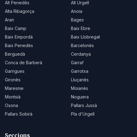
Alt Penedès
Alt Urgell
Alta Ribagorça
Anoia
Aran
Bages
Baix Camp
Baix Ebre
Baix Empordà
Baix Llobregat
Baix Penedès
Barcelonès
Berguedà
Cerdanya
Conca de Barberà
Garraf
Garrigues
Garrotxa
Gironès
Lluçanès
Maresme
Moianès
Montsià
Noguera
Osona
Pallars Jussà
Pallars Sobirà
Pla d'Urgell
Seccions