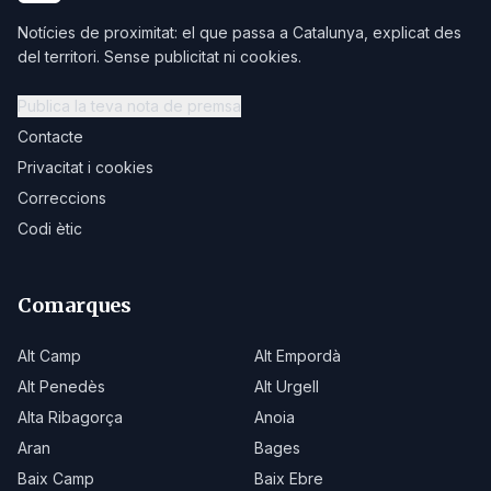
Notícies de proximitat: el que passa a Catalunya, explicat des
del territori. Sense publicitat ni cookies.
Publica la teva nota de premsa
Contacte
Privacitat i cookies
Correccions
Codi ètic
Comarques
Alt Camp
Alt Empordà
Alt Penedès
Alt Urgell
Alta Ribagorça
Anoia
Aran
Bages
Baix Camp
Baix Ebre