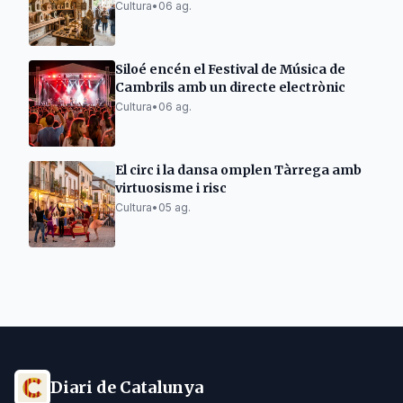
Cultura
•
06 ag.
Siloé encén el Festival de Música de
Cambrils amb un directe electrònic
Cultura
•
06 ag.
El circ i la dansa omplen Tàrrega amb
virtuosisme i risc
Cultura
•
05 ag.
Diari de Catalunya