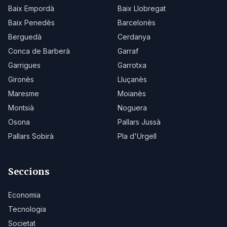
Baix Empordà
Baix Llobregat
Baix Penedès
Barcelonès
Berguedà
Cerdanya
Conca de Barberà
Garraf
Garrigues
Garrotxa
Gironès
Lluçanès
Maresme
Moianès
Montsià
Noguera
Osona
Pallars Jussà
Pallars Sobirà
Pla d'Urgell
Seccions
Economia
Tecnologia
Societat