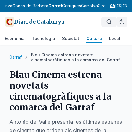
rdanya
Conca de Barberà
Garraf
Garrigues
Garrotxa
Gironès
Lluçanès
CA
|
ES
|
EN
Diari de Catalunya
Economia
Tecnologia
Societat
Cultura
Local
Es
Blau Cinema estrena novetats
Garraf
cinematogràfiques a la comarca del Garraf
Blau Cinema estrena
novetats
cinematogràfiques a la
comarca del Garraf
Antonio del Valle presenta les últimes estrenes
de cinema que arriben als cinemes de la