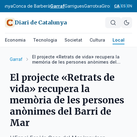
rdanya
Conca de Barberà
Garraf
Garrigues
Garrotxa
Gironès
Lluçanès
CA
|
ES
|
EN
Diari de Catalunya
Economia
Tecnologia
Societat
Cultura
Local
Es
El projecte «Retrats de vida» recupera la
Garraf
memòria de les persones anònimes del
Barri de Mar
El projecte «Retrats de
vida» recupera la
memòria de les persones
anònimes del Barri de
Mar