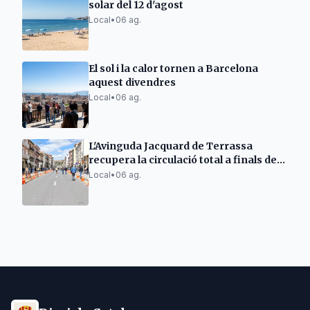
solar del 12 d'agost
Local
•
06 ag.
El sol i la calor tornen a Barcelona
aquest divendres
Local
•
06 ag.
L'Avinguda Jacquard de Terrassa
recupera la circulació total a finals de
setmana
Local
•
06 ag.