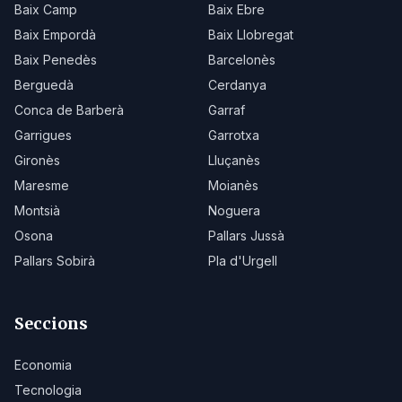
Baix Camp
Baix Ebre
Baix Empordà
Baix Llobregat
Baix Penedès
Barcelonès
Berguedà
Cerdanya
Conca de Barberà
Garraf
Garrigues
Garrotxa
Gironès
Lluçanès
Maresme
Moianès
Montsià
Noguera
Osona
Pallars Jussà
Pallars Sobirà
Pla d'Urgell
Seccions
Economia
Tecnologia