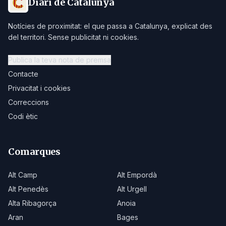
Diari de Catalunya
Notícies de proximitat: el que passa a Catalunya, explicat des
del territori. Sense publicitat ni cookies.
Publica la teva nota de premsa
Contacte
Privacitat i cookies
Correccions
Codi ètic
Comarques
Alt Camp
Alt Empordà
Alt Penedès
Alt Urgell
Alta Ribagorça
Anoia
Aran
Bages