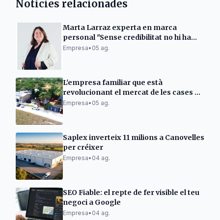
Notícies relacionades
Marta Larraz experta en marca
personal "Sense credibilitat no hi ha
vendes"
Empresa
•
05 ag.
L'empresa familiar que està
revolucionant el mercat de les cases de
fusta.
Empresa
•
05 ag.
Saplex inverteix 11 milions a Canovelles
per créixer
Empresa
•
04 ag.
SEO Fiable: el repte de fer visible el teu
negoci a Google
Empresa
•
04 ag.