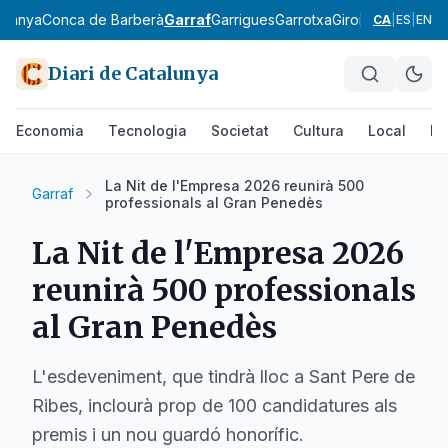
rdanya
Conca de Barberà
Garraf
Garrigues
Garrotxa
Gironès
Lluçanès
CA
|
ES
|
EN
Diari de Catalunya
Economia
Tecnologia
Societat
Cultura
Local
Es
La Nit de l'Empresa 2026 reunirà 500
Garraf
professionals al Gran Penedès
La Nit de l'Empresa 2026
reunirà 500 professionals
al Gran Penedès
L'esdeveniment, que tindrà lloc a Sant Pere de
Ribes, inclourà prop de 100 candidatures als
premis i un nou guardó honorífic.