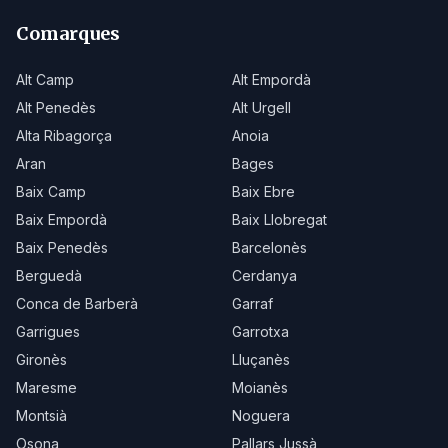
Comarques
Alt Camp
Alt Empordà
Alt Penedès
Alt Urgell
Alta Ribagorça
Anoia
Aran
Bages
Baix Camp
Baix Ebre
Baix Empordà
Baix Llobregat
Baix Penedès
Barcelonès
Berguedà
Cerdanya
Conca de Barberà
Garraf
Garrigues
Garrotxa
Gironès
Lluçanès
Maresme
Moianès
Montsià
Noguera
Osona
Pallars Jussà