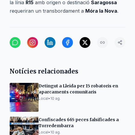
la línia
R15
amb origen o destinació
Saragossa
requeriran un transbordament a
Móra la Nova
.
Notícies relacionades
Detingut a Lleida per 15 robatoris en
aparcaments comunitaris
Local
•
10 ag.
Confiscades 665 peces falsificades a
Torredembarra
Local
•
10 ag.