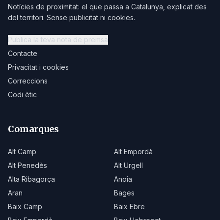
Notícies de proximitat: el que passa a Catalunya, explicat des
del territori. Sense publicitat ni cookies.
Publica la teva nota de premsa
Contacte
Privacitat i cookies
Correccions
Codi ètic
Comarques
Alt Camp
Alt Empordà
Alt Penedès
Alt Urgell
Alta Ribagorça
Anoia
Aran
Bages
Baix Camp
Baix Ebre