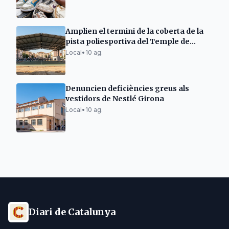
Amplien el termini de la coberta de la
pista poliesportiva del Temple de
Tortosa
Local
•
10 ag.
Denuncien deficiències greus als
vestidors de Nestlé Girona
Local
•
10 ag.
Diari de Catalunya