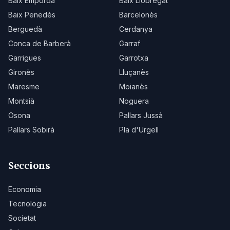
Baix Empordà
Baix Llobregat
Baix Penedès
Barcelonès
Berguedà
Cerdanya
Conca de Barberà
Garraf
Garrigues
Garrotxa
Gironès
Lluçanès
Maresme
Moianès
Montsià
Noguera
Osona
Pallars Jussà
Pallars Sobirà
Pla d'Urgell
Seccions
Economia
Tecnologia
Societat