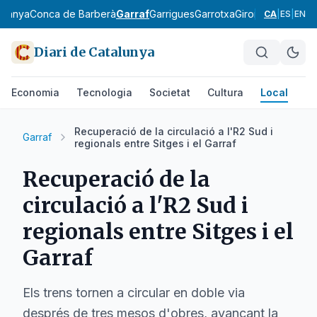
rdanya
Conca de Barberà
Garraf
Garrigues
Garrotxa
Gironès
Lluçanès
CA
|
ES
|
EN
Diari de Catalunya
Economia
Tecnologia
Societat
Cultura
Local
Es
Recuperació de la circulació a l'R2 Sud i
Garraf
regionals entre Sitges i el Garraf
Recuperació de la
circulació a l'R2 Sud i
regionals entre Sitges i el
Garraf
Els trens tornen a circular en doble via
després de tres mesos d'obres, avançant la