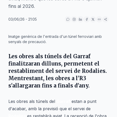
fins al 2026.
03/06/26 - 21:05
IA
Imatge genèrica de l'entrada d'un túnel ferroviari amb
senyals de precaució.
Les obres als túnels del
Garraf
finalitzaran dilluns, permetent el
restabliment del servei de
Rodalies
.
Mentrestant, les obres a l'
R3
s'allargaran fins a finals d'any.
Les obres als túnels del
Garraf
estan a punt
d'acabar, amb la previsió que el servei de
Rodalies
es restablirà aviat. La recepció de l'obra