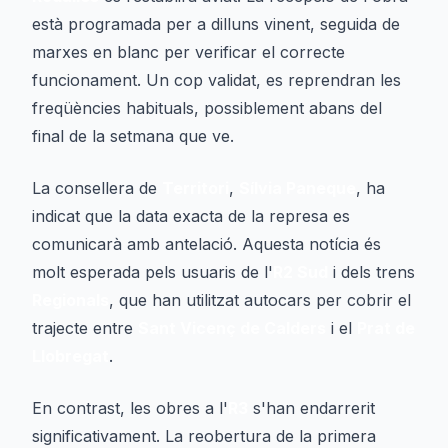
està programada per a dilluns vinent, seguida de
marxes en blanc per verificar el correcte
funcionament. Un cop validat, es reprendran les
freqüències habituals, possiblement abans del
final de la setmana que ve.
La consellera de
Territori
,
Sílvia Paneque
, ha
indicat que la data exacta de la represa es
comunicarà amb antelació. Aquesta notícia és
molt esperada pels usuaris de l'
R2 Sud
i dels trens
Regionals
, que han utilitzat autocars per cobrir el
trajecte entre
Sant Vicenç de Calders
i el
Prat de
Llobregat
.
En contrast, les obres a l'
R3
s'han endarrerit
significativament. La reobertura de la primera