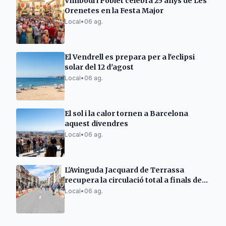
Vimbodí i Poblet celebra 25 anys de Les
Orenetes en la Festa Major
Local
•
06 ag.
El Vendrell es prepara per a l'eclipsi
solar del 12 d'agost
Local
•
06 ag.
El sol i la calor tornen a Barcelona
aquest divendres
Local
•
06 ag.
L'Avinguda Jacquard de Terrassa
recupera la circulació total a finals de
setmana
Local
•
06 ag.