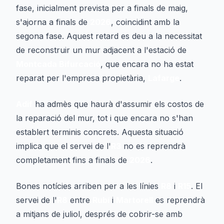
fase, inicialment prevista per a finals de maig,
s'ajorna a finals de
2026
, coincidint amb la
segona fase. Aquest retard es deu a la necessitat
de reconstruir un mur adjacent a l'estació de
Montcada Bifurcació
, que encara no ha estat
reparat per l'empresa propietària,
Lafarge
.
Adif
ha admès que haurà d'assumir els costos de
la reparació del mur, tot i que encara no s'han
establert terminis concrets. Aquesta situació
implica que el servei de l'
R3
no es reprendrà
completament fins a finals de
2026
.
Bones notícies arriben per a les línies
R8
i
R15
. El
servei de l'
R8
entre
Rubí
i
Martorell
es reprendrà
a mitjans de juliol, després de cobrir-se amb