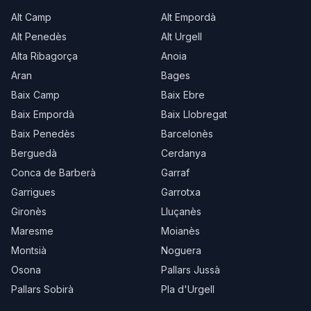
Alt Camp
Alt Empordà
Alt Penedès
Alt Urgell
Alta Ribagorça
Anoia
Aran
Bages
Baix Camp
Baix Ebre
Baix Empordà
Baix Llobregat
Baix Penedès
Barcelonès
Berguedà
Cerdanya
Conca de Barberà
Garraf
Garrigues
Garrotxa
Gironès
Lluçanès
Maresme
Moianès
Montsià
Noguera
Osona
Pallars Jussà
Pallars Sobirà
Pla d'Urgell