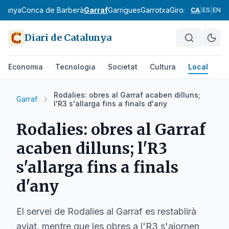
rdanya
Conca de Barberà
Garraf
Garrigues
Garrotxa
Gironès
Lluçanès
CA
|
ES
|
EN
Diari de Catalunya
Economia
Tecnologia
Societat
Cultura
Local
Es
Rodalies: obres al Garraf acaben dilluns;
Garraf
l'R3 s'allarga fins a finals d'any
Rodalies: obres al Garraf
acaben dilluns; l'R3
s'allarga fins a finals
d'any
El servei de Rodalies al Garraf es restablirà
aviat, mentre que les obres a l'R3 s'ajornen