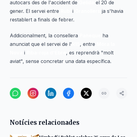
autocars des de l'accident de
Gelida
el 20 de
gener. El servei entre
Rubí
i
Granollers
ja s'havia
restablert a finals de febrer.
Addicionalment, la consellera
Paneque
ha
anunciat que el servei de l'
R15
, entre
Móra la
Nova
i
Riba-roja d'Ebre
, es reprendrà "molt
aviat", sense concretar una data específica.
Notícies relacionades