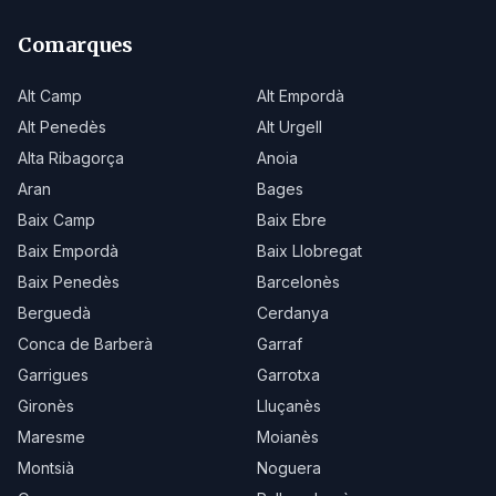
Comarques
Alt Camp
Alt Empordà
Alt Penedès
Alt Urgell
Alta Ribagorça
Anoia
Aran
Bages
Baix Camp
Baix Ebre
Baix Empordà
Baix Llobregat
Baix Penedès
Barcelonès
Berguedà
Cerdanya
Conca de Barberà
Garraf
Garrigues
Garrotxa
Gironès
Lluçanès
Maresme
Moianès
Montsià
Noguera