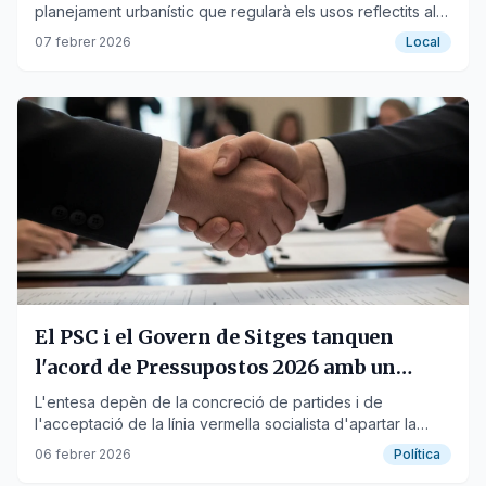
planejament urbanístic que regularà els usos reflectits al
POUM.
07 febrer 2026
Local
El PSC i el Govern de Sitges tanquen
l'acord de Pressupostos 2026 amb un
canvi clau
L'entesa depèn de la concreció de partides i de
l'acceptació de la línia vermella socialista d'apartar la
regidora Cristina Guiu de Via Pública.
06 febrer 2026
Política