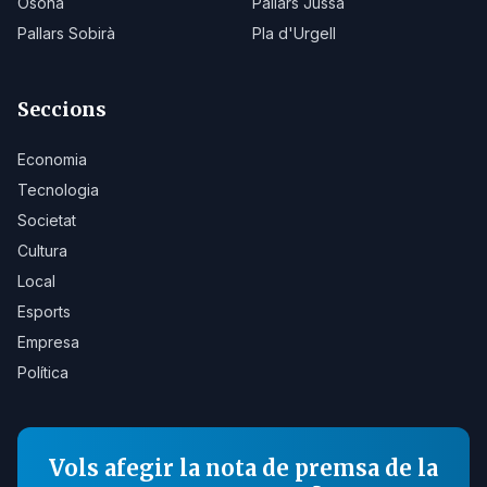
Osona
Pallars Jussà
Pallars Sobirà
Pla d'Urgell
Seccions
Economia
Tecnologia
Societat
Cultura
Local
Esports
Empresa
Política
Vols afegir la nota de premsa de la