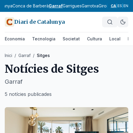
rdanya
Conca de Barberà
Garraf
Garrigues
Garrotxa
Gironès
Lluçanès
CA
|
ES
|
EN
Diari de Catalunya
Economia
Tecnologia
Societat
Cultura
Local
Es
Inici
/
Garraf
/
Sitges
Notícies de
Sitges
Garraf
5 notícies publicades