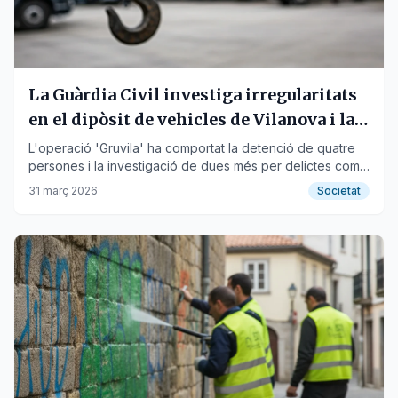
La Guàrdia Civil investiga irregularitats
en el dipòsit de vehicles de Vilanova i la
Geltrú
L'operació 'Gruvila' ha comportat la detenció de quatre
persones i la investigació de dues més per delictes com
malversació i tràfic d'influències.
31 març 2026
Societat