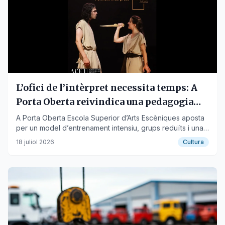
L’ofici de l’intèrpret necessita temps: A
Porta Oberta reivindica una pedagogia
basada en el rigor i l’entrenament
A Porta Oberta Escola Superior d’Arts Escèniques aposta
per un model d’entrenament intensiu, grups reduïts i una
pedagogia que integra la interpretació, el moviment i el
18 juliol 2026
Cultura
Mètode Suzuki per formar una nova generació
d’intèrprets.