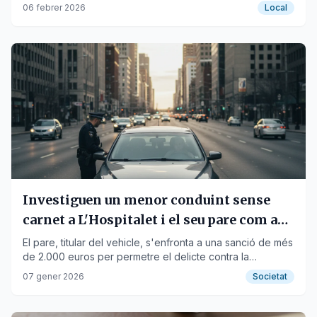
gastronomia i relaxació per a tots els públics.
06 febrer 2026
Local
Investiguen un menor conduint sense
carnet a L'Hospitalet i el seu pare com a
cooperador
El pare, titular del vehicle, s'enfronta a una sanció de més
de 2.000 euros per permetre el delicte contra la
seguretat viària.
07 gener 2026
Societat