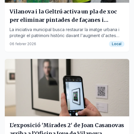
Vilanova i la Geltrú activa un pla de xoc
per eliminar pintades de façanes i
monuments
La iniciativa municipal busca restaurar la imatge urbana i
protegir el patrimoni històric davant l'augment d'actes
vandàlics.
06 febrer 2026
Local
L'exposició 'Mirades 2' de Joan Casanovas
arriba a l'Oficina Jove de Vilanova