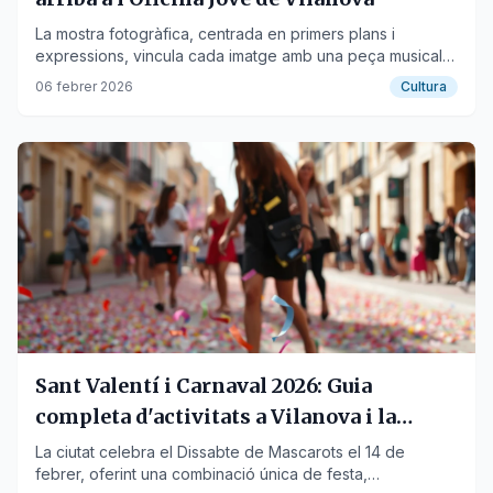
La mostra fotogràfica, centrada en primers plans i
expressions, vincula cada imatge amb una peça musical
mitjançant codis QR.
06 febrer 2026
Cultura
Sant Valentí i Carnaval 2026: Guia
completa d'activitats a Vilanova i la
Geltrú
La ciutat celebra el Dissabte de Mascarots el 14 de
febrer, oferint una combinació única de festa,