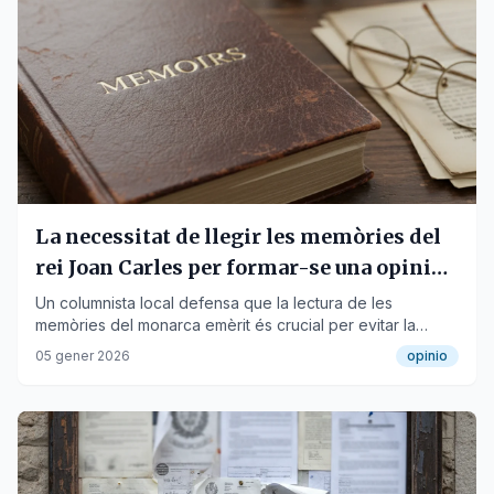
La necessitat de llegir les memòries del
rei Joan Carles per formar-se una opinió
sòlida
Un columnista local defensa que la lectura de les
memòries del monarca emèrit és crucial per evitar la
condemna automàtica o l'adoració acrítica.
05 gener 2026
opinio