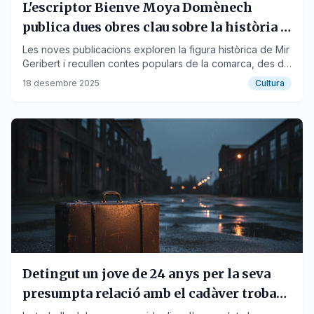
L'escriptor Bienve Moya Domènech
publica dues obres clau sobre la història i
el folklore del Penedès
Les noves publicacions exploren la figura històrica de Mir
Geribert i recullen contes populars de la comarca, des de
la costa fins a l'interior.
18 desembre 2025
Cultura
Detingut un jove de 24 anys per la seva
presumpta relació amb el cadàver trobat
en una maleta a Vilanova i la Geltrú