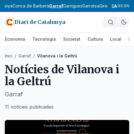
rdanya
Conca de Barberà
Garraf
Garrigues
Garrotxa
Gironès
Lluçanès
CA
|
ES
|
EN
Diari de Catalunya
Economia
Tecnologia
Societat
Cultura
Local
Es
Inici
/
Garraf
/
Vilanova i la Geltrú
Notícies de
Vilanova i
la Geltrú
Garraf
11 notícies publicades