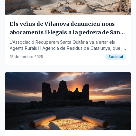
Els veïns de Vilanova denuncien nous
abocaments il·legals a la pedrera de Santa
Quitèria
L'Associació Recuperem Santa Quitèria va alertar els
Agents Rurals i l'Agència de Residus de Catalunya, que ja
analitza si s'ha incomplert la normativa.
18 desembre 2025
Societat