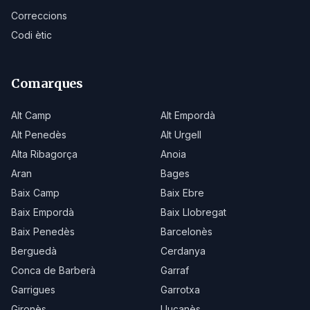
Correccions
Codi ètic
Comarques
Alt Camp
Alt Empordà
Alt Penedès
Alt Urgell
Alta Ribagorça
Anoia
Aran
Bages
Baix Camp
Baix Ebre
Baix Empordà
Baix Llobregat
Baix Penedès
Barcelonès
Berguedà
Cerdanya
Conca de Barberà
Garraf
Garrigues
Garrotxa
Gironès
Lluçanès