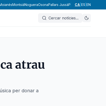
Moianès
Montsià
Noguera
Osona
Pallars Jussà
Pallars Sobirà
CA
|
ES
|
EN
Pla d'Urge
Cercar notícies
...
eca atrau
música per donar a