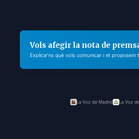
Vols afegir la nota de prems
Explica'ns què vols comunicar i et proposem t
La Voz de Madrid
La Voz de