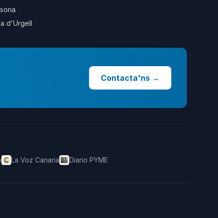
sona
la d'Urgell
Contacta'ns
→
o
La Voz Canaria
Diario PYME