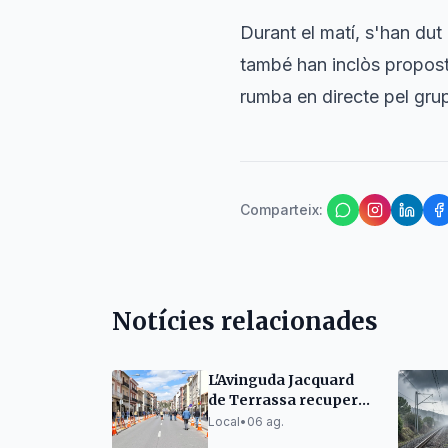
Durant el matí, s'han dut 
també han inclòs propost
rumba en directe pel gr
Comparteix
:
Notícies relacionades
L'Avinguda Jacquard
de Terrassa recupera
la circulació total a
Local
•
06 ag.
finals de setmana