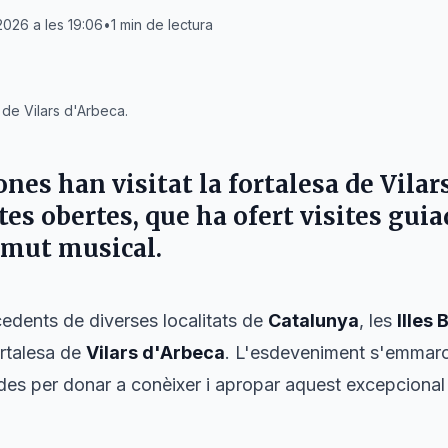
2026 a les 19:06
•
1
min de lectura
 de Vilars d'Arbeca.
nes han visitat la fortalesa de
Vilar
tes obertes, que ha ofert visites guia
ermut musical.
edents de diverses localitats de
Catalunya
, les
Illes 
ortalesa de
Vilars d'Arbeca
. L'esdeveniment s'emmarc
des per donar a conèixer i apropar aquest excepcional