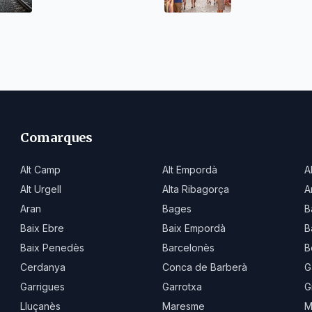
Comarques
Alt Camp
Alt Empordà
A
Alt Urgell
Alta Ribagorça
A
Aran
Bages
B
Baix Ebre
Baix Empordà
B
Baix Penedès
Barcelonès
B
Cerdanya
Conca de Barberà
G
Garrigues
Garrotxa
G
Lluçanès
Maresme
M