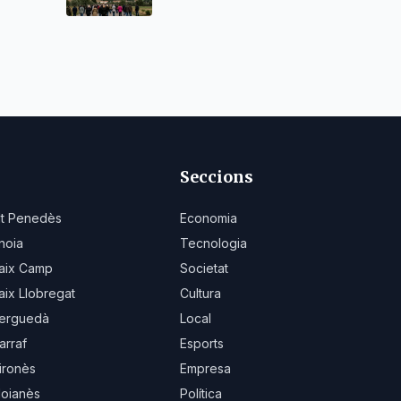
Seccions
lt Penedès
Economia
noia
Tecnologia
aix Camp
Societat
aix Llobregat
Cultura
erguedà
Local
arraf
Esports
ironès
Empresa
oianès
Política