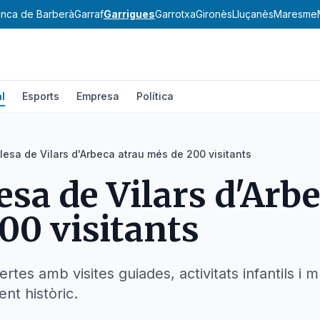
nca de Barberà
Garraf
Garrigues
Garrotxa
Gironès
Lluçanès
Maresme
l
Esports
Empresa
Política
alesa de Vilars d'Arbeca atrau més de 200 visitants
esa de Vilars d'Arb
00 visitants
tes amb visites guiades, activitats infantils i 
nt històric.