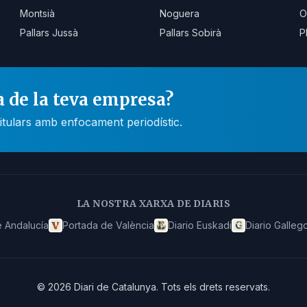
Montsià
Noguera
O
Pallars Jussà
Pallars Sobirà
P
a de la teva empresa?
itulars amb enfocament periodístic.
LA NOSTRA XARXA DE DIARIS
 Andalucía
Portada de València
Diario Euskadi
Diario Galleg
©
2026
Diari de Catalunya
.
Tots els drets reservats.