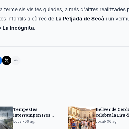
a terme sis visites guiades, a més d'altres realitzades pe
es infantils a càrrec de
La Petjada de Secà
i un verm
up
La Incógnita
.
Tempestes
Bellver de Cer
interrompen tres
celebra la Fira 
línies de Rodalia i
Llorenç
Local
•
06 ag.
Local
•
06 ag.
activen el pla Ferrocat