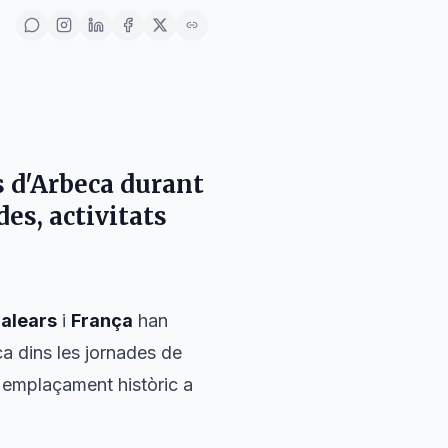
s d'Arbeca
durant
des, activitats
Balears
i
França
han
a dins les jornades de
 emplaçament històric a