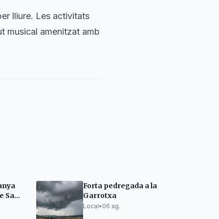
r lliure. Les activitats
ut musical amenitzat amb
danya
Forta pedregada a la
de Sant
Garrotxa
Local
•
06 ag.