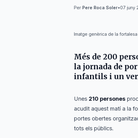
Per
Pere Roca Soler
•
07 juny 
IA
Imatge genèrica de la fortalesa
Més de 200 perso
la jornada de por
infantils i un v
Unes
210 persones
proc
acudit aquest matí a la f
portes obertes organitza
tots els públics.