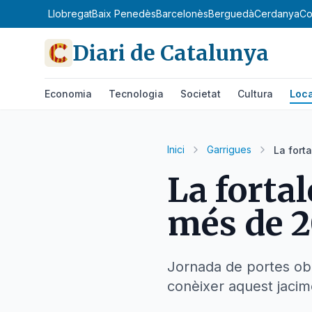
pordà
Baix Llobregat
Baix Penedès
Barcelonès
Berguedà
Cerdanya
Co
Diari de Catalunya
Economia
Tecnologia
Societat
Cultura
Loca
Inici
Garrigues
La fort
La fortal
més de 2
Jornada de portes ober
conèixer aquest jacime