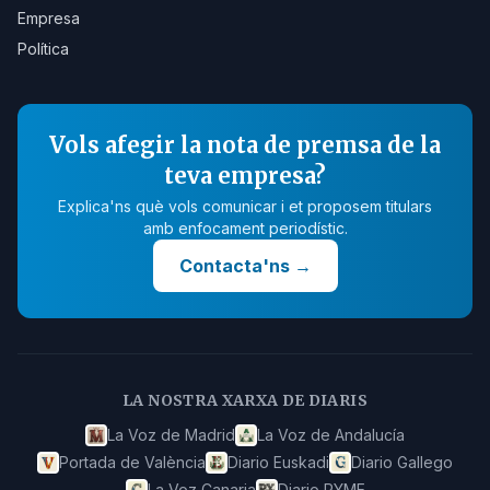
Empresa
Política
Vols afegir la nota de premsa de la
teva empresa?
Explica'ns què vols comunicar i et proposem titulars
amb enfocament periodístic.
Contacta'ns
→
LA NOSTRA XARXA DE DIARIS
La Voz de Madrid
La Voz de Andalucía
Portada de València
Diario Euskadi
Diario Gallego
La Voz Canaria
Diario PYME