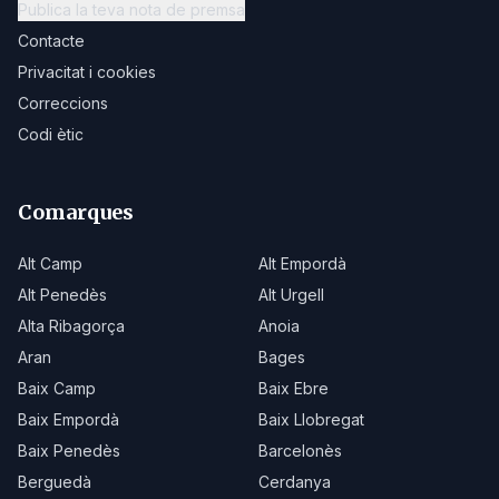
Publica la teva nota de premsa
Contacte
Privacitat i cookies
Correccions
Codi ètic
Comarques
Alt Camp
Alt Empordà
Alt Penedès
Alt Urgell
Alta Ribagorça
Anoia
Aran
Bages
Baix Camp
Baix Ebre
Baix Empordà
Baix Llobregat
Baix Penedès
Barcelonès
Berguedà
Cerdanya