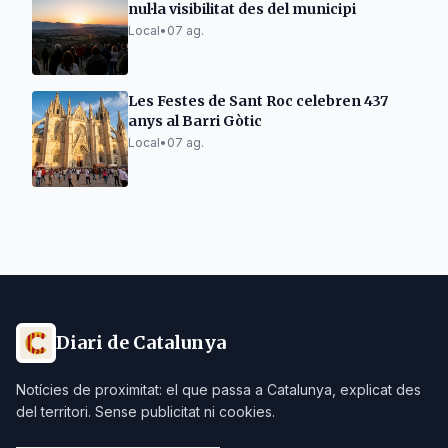
nul·la visibilitat des del municipi
Local
•
07 ag.
Les Festes de Sant Roc celebren 437
anys al Barri Gòtic
Local
•
07 ag.
Diari de Catalunya
Notícies de proximitat: el que passa a Catalunya, explicat des
del territori. Sense publicitat ni cookies.