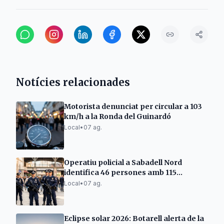
Notícies relacionades
Motorista denunciat per circular a 103
km/h a la Ronda del Guinardó
Local
•
07 ag.
Operatiu policial a Sabadell Nord
identifica 46 persones amb 115
antecedents
Local
•
07 ag.
Eclipse solar 2026: Botarell alerta de la