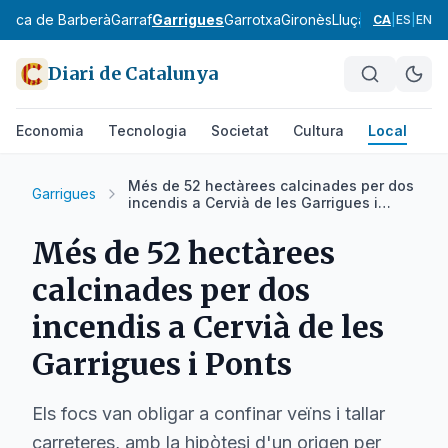
onca de Barberà
Garraf
Garrigues
Garrotxa
Gironès
Lluçanès
Maresm
CA
|
ES
|
EN
Diari de Catalunya
Economia
Tecnologia
Societat
Cultura
Local
Es
Més de 52 hectàrees calcinades per dos
Garrigues
incendis a Cervià de les Garrigues i
Ponts
Més de 52 hectàrees
calcinades per dos
incendis a Cervià de les
Garrigues i Ponts
Els focs van obligar a confinar veïns i tallar
carreteres, amb la hipòtesi d'un origen per