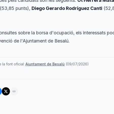
des pels candidats són les següents:
Ot Herrera Mat
(53,85 punts),
Diego Gerardo Rodríguez Canti
(52,8
onsultes sobre la borsa d'ocupació, els interessats p
rvenció de l'Ajuntament de Besalú.
la font oficial:
Ajuntament de Besalú
(
09/07/2026
)