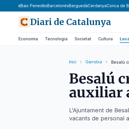
x Llobregat
Baix Penedès
Barcelonès
Berguedà
Cerdanya
Conca de B
Diari de Catalunya
Economia
Tecnologia
Societat
Cultura
Loca
Inici
Garrotxa
Besalú c
Besalú c
auxiliar
L'Ajuntament de Besal
vacants de personal a