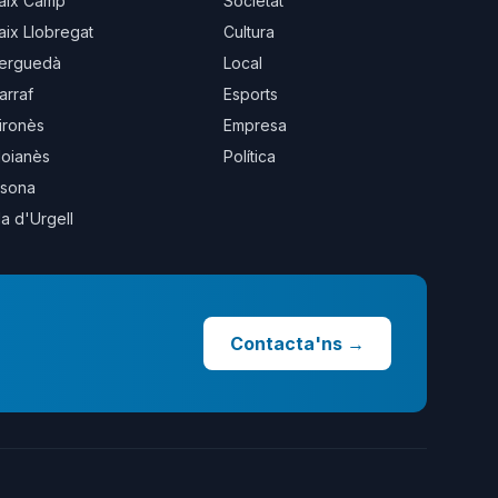
aix Camp
Societat
aix Llobregat
Cultura
erguedà
Local
arraf
Esports
ironès
Empresa
oianès
Política
sona
la d'Urgell
Contacta'ns
→