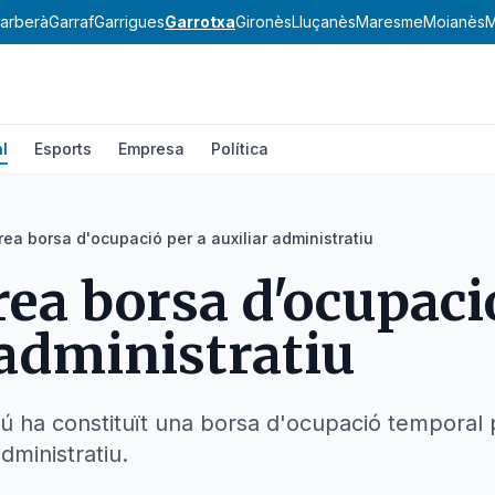
arberà
Garraf
Garrigues
Garrotxa
Gironès
Lluçanès
Maresme
Moianès
M
l
Esports
Empresa
Política
rea borsa d'ocupació per a auxiliar administratiu
rea borsa d'ocupaci
 administratiu
ú ha constituït una borsa d'ocupació temporal 
dministratiu.