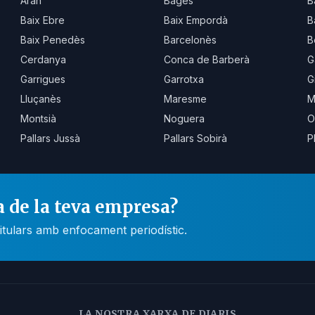
Aran
Bages
B
Baix Ebre
Baix Empordà
B
Baix Penedès
Barcelonès
B
Cerdanya
Conca de Barberà
G
Garrigues
Garrotxa
G
Lluçanès
Maresme
M
Montsià
Noguera
O
Pallars Jussà
Pallars Sobirà
P
a de la teva empresa?
itulars amb enfocament periodístic.
LA NOSTRA XARXA DE DIARIS