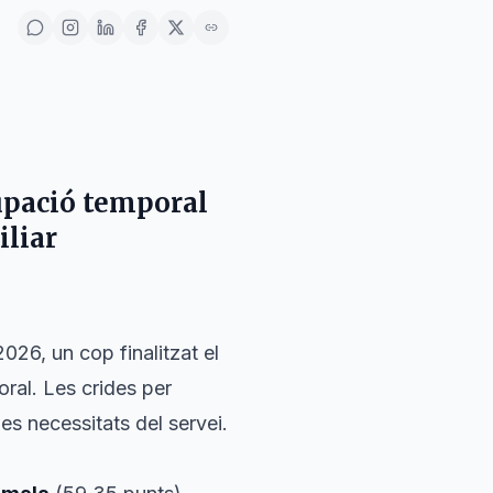
upació temporal
iliar
26, un cop finalitzat el
ral. Les crides per
les necessitats del servei.