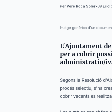
Per
Pere Roca Soler
•
09 juliol
IA
Imatge genèrica d'un document 
L'
Ajuntament de
per a cobrir poss
administratiu/iv
Segons la Resolució d’Al
procés selectiu, s'ha cr
cobrir vacants es realitza