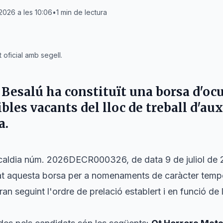
 2026 a les 10:06
•
1
min de lectura
oficial amb segell.
 Besalú
ha constituït una borsa d'oc
ibles vacants del lloc de treball d'aux
a.
caldia núm. 2026DECR000326, de data 9 de juliol de 20
eat aquesta borsa per a nomenaments de caràcter tempo
ran seguint l'ordre de prelació establert i en funció de 