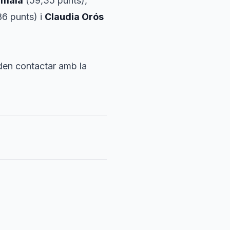
amala
(59,35 punts),
6 punts) i
Claudia Orós
oden contactar amb la