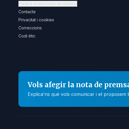
Publica la teva nota de premsa
Contacte
Privacitat i cookies
Correccions
Codi ètic
Vols afegir la nota de prems
Explica'ns què vols comunicar i et proposem t