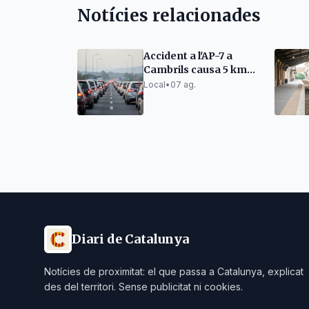
Notícies relacionades
Accident a l'AP-7 a
Cambrils causa 5 km
de retencions
Local
•
07 ag.
Diari de Catalunya
Notícies de proximitat: el que passa a Catalunya, explicat
des del territori. Sense publicitat ni cookies.