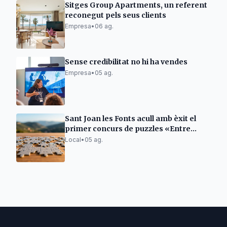
Sitges Group Apartments, un referent
reconegut pels seus clients
Empresa
•
06 ag.
Sense credibilitat no hi ha vendes
Empresa
•
05 ag.
Sant Joan les Fonts acull amb èxit el
primer concurs de puzzles «Entre
Volcans»
Local
•
05 ag.