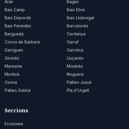
Aran
Bages
Baix Camp
Baix Ebre
Baix Empordà
Baix Llobregat
Baix Penedès
Barcelonès
Berguedà
Cerdanya
Conca de Barberà
Garraf
Garrigues
Garrotxa
Gironès
Lluçanès
Maresme
Moianès
Montsià
Noguera
Osona
Pallars Jussà
Pallars Sobirà
Pla d'Urgell
Seccions
Economia