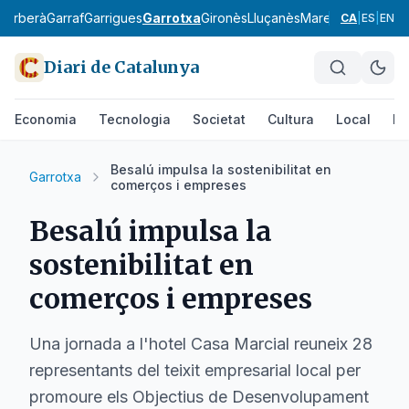
Barberà
Garraf
Garrigues
Garrotxa
Gironès
Lluçanès
Maresme
Moianès
CA
|
ES
|
EN
Diari de Catalunya
Economia
Tecnologia
Societat
Cultura
Local
Es
Besalú impulsa la sostenibilitat en
Garrotxa
comerços i empreses
Besalú impulsa la
sostenibilitat en
comerços i empreses
Una jornada a l'hotel Casa Marcial reuneix 28
representants del teixit empresarial local per
promoure els Objectius de Desenvolupament