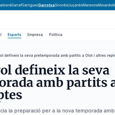
arberà
Garraf
Garrigues
Garrotxa
Gironès
Lluçanès
Maresme
Moianès
M
l
Esports
Empresa
Política
ol defineix la seva pretemporada amb partits a Olot i altres rep
ol defineix la seva
rada amb partits a 
ptes
inicia la preparació per a la nova temporada amb