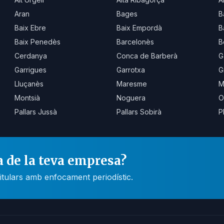
Aran
Bages
B
Baix Ebre
Baix Empordà
B
Baix Penedès
Barcelonès
B
Cerdanya
Conca de Barberà
G
Garrigues
Garrotxa
G
Lluçanès
Maresme
M
Montsià
Noguera
O
Pallars Jussà
Pallars Sobirà
P
a de la teva empresa?
itulars amb enfocament periodístic.