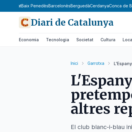
x Llobregat
Baix Penedès
Barcelonès
Berguedà
Cerdanya
Conca de B
Diari de Catalunya
Economia
Tecnologia
Societat
Cultura
Loca
Inici
Garrotxa
L'Espany
L'Espany
pretempo
altres re
El club blanc-i-blau 