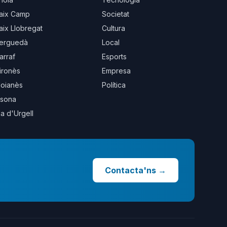
aix Camp
Societat
aix Llobregat
Cultura
erguedà
Local
arraf
Esports
ironès
Empresa
oianès
Política
sona
la d'Urgell
Contacta'ns
→