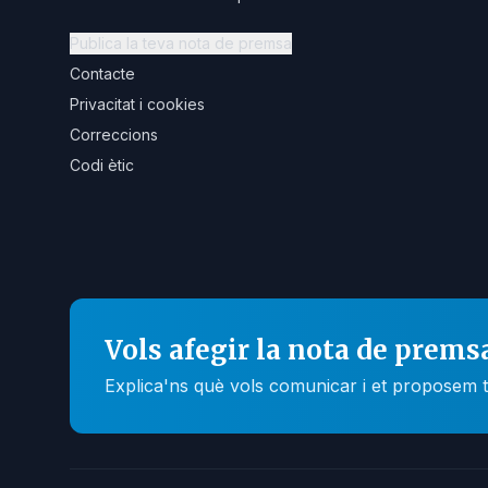
Publica la teva nota de premsa
Contacte
Privacitat i cookies
Correccions
Codi ètic
Vols afegir la nota de prems
Explica'ns què vols comunicar i et proposem t