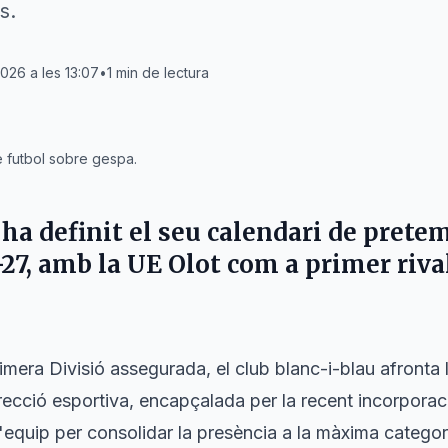
s.
2026 a les 13:07
•
1
min de lectura
e futbol sobre gespa.
ha definit el seu calendari de prete
7, amb la UE Olot com a primer rival
mera Divisió assegurada, el club blanc-i-blau afront
ecció esportiva, encapçalada per la recent incorporaci
l'equip per consolidar la presència a la màxima categor