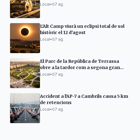
Local
•
07 ag.
L'Alt Camp viurà un eclipsi total de sol
històric el 12 d'agost
Local
•
07 ag.
El Parc de la República de Terrassa
obre a la tardor com a segona gran
zona verda
Local
•
07 ag.
Accident a l'AP-7 a Cambrils causa 5 km
de retencions
Local
•
07 ag.