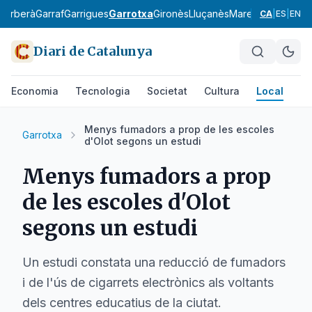
Barberà
Garraf
Garrigues
Garrotxa
Gironès
Lluçanès
Maresme
Moianès
CA
|
ES
|
EN
Diari de Catalunya
Economia
Tecnologia
Societat
Cultura
Local
Es
Menys fumadors a prop de les escoles
Garrotxa
d'Olot segons un estudi
Menys fumadors a prop
de les escoles d'Olot
segons un estudi
Un estudi constata una reducció de fumadors
i de l'ús de cigarrets electrònics als voltants
dels centres educatius de la ciutat.