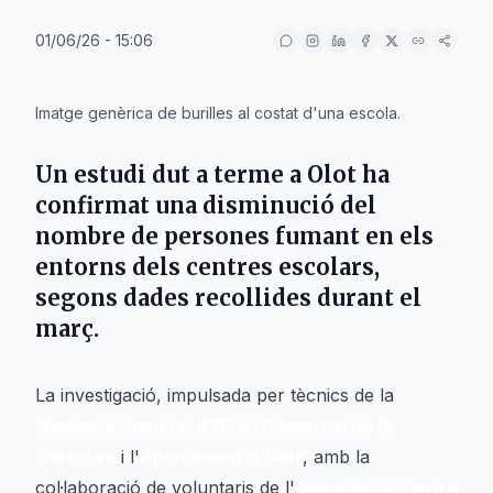
01/06/26 - 15:06
IA
Imatge genèrica de burilles al costat d'una escola.
Un estudi dut a terme a
Olot
ha
confirmat una disminució del
nombre de persones fumant en els
entorns dels centres escolars,
segons dades recollides durant el
març.
La investigació, impulsada per tècnics de la
Fundació Hospital d’Olot i Comarcal de la
Garrotxa
i l'
Ajuntament d'Olot
, amb la
col·laboració de voluntaris de l'
Associació Contra