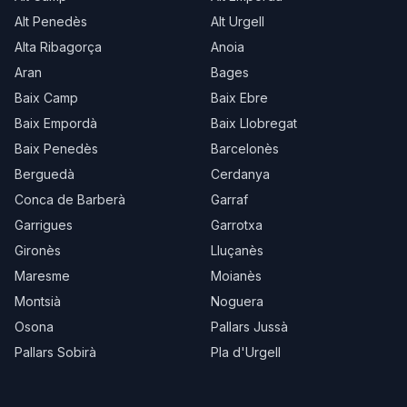
Alt Penedès
Alt Urgell
Alta Ribagorça
Anoia
Aran
Bages
Baix Camp
Baix Ebre
Baix Empordà
Baix Llobregat
Baix Penedès
Barcelonès
Berguedà
Cerdanya
Conca de Barberà
Garraf
Garrigues
Garrotxa
Gironès
Lluçanès
Maresme
Moianès
Montsià
Noguera
Osona
Pallars Jussà
Pallars Sobirà
Pla d'Urgell