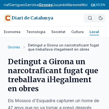
Garraf
Garrigues
Garrotxa
Gironès
Lluçanès
Maresme
Moianès
Montsià
CA
|
ES
|
EN
Diari de Catalunya
Economia
Tecnologia
Societat
Cultura
Local
Es
Detingut a Girona un narcotraficant fugat
Gironès
que treballava il·legalment en obres
Detingut a Girona un
narcotraficant fugat que
treballava il·legalment
en obres
Els Mossos d'Esquadra capturen un home de
47 anys que no va tornar a presó després