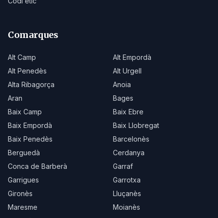
Codi ètic
Comarques
Alt Camp
Alt Empordà
Alt Penedès
Alt Urgell
Alta Ribagorça
Anoia
Aran
Bages
Baix Camp
Baix Ebre
Baix Empordà
Baix Llobregat
Baix Penedès
Barcelonès
Berguedà
Cerdanya
Conca de Barberà
Garraf
Garrigues
Garrotxa
Gironès
Lluçanès
Maresme
Moianès