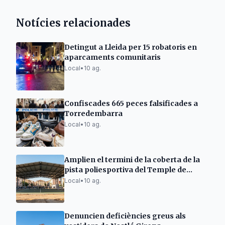
Notícies relacionades
Detingut a Lleida per 15 robatoris en
aparcaments comunitaris
Local
•
10 ag.
Confiscades 665 peces falsificades a
Torredembarra
Local
•
10 ag.
Amplien el termini de la coberta de la
pista poliesportiva del Temple de
Tortosa
Local
•
10 ag.
Denuncien deficiències greus als