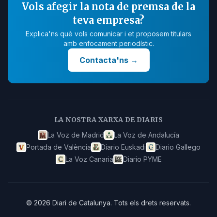
Vols afegir la nota de premsa de la
teva empresa?
Explica'ns què vols comunicar i et proposem titulars
amb enfocament periodístic.
Contacta'ns
→
LA NOSTRA XARXA DE DIARIS
La Voz de Madrid
La Voz de Andalucía
Portada de València
Diario Euskadi
Diario Gallego
La Voz Canaria
Diario PYME
©
2026
Diari de Catalunya
.
Tots els drets reservats.