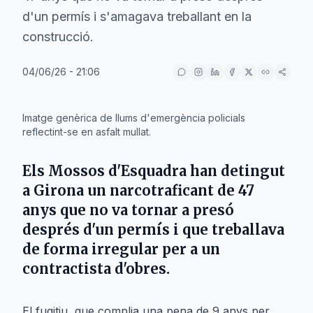
d'un permís i s'amagava treballant en la
construcció.
04/06/26 - 21:06
IA
Imatge genèrica de llums d'emergència policials
reflectint-se en asfalt mullat.
Els Mossos d'Esquadra han detingut
a
Girona
un narcotraficant de 47
anys que no va tornar a presó
després d'un permís i que treballava
de forma irregular per a un
contractista d'obres.
El fugitiu, que complia una pena de 9 anys per