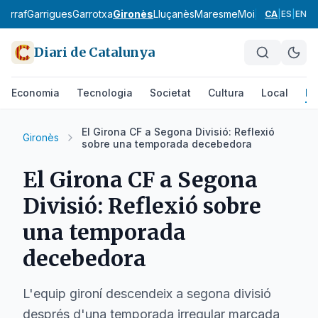
Garraf
Garrigues
Garrotxa
Gironès
Lluçanès
Maresme
Moianès
Montsià
CA
|
ES
|
EN
Diari de Catalunya
Economia
Tecnologia
Societat
Cultura
Local
Es
El Girona CF a Segona Divisió: Reflexió
Gironès
sobre una temporada decebedora
El Girona CF a Segona
Divisió: Reflexió sobre
una temporada
decebedora
L'equip gironí descendeix a segona divisió
després d'una temporada irregular marcada