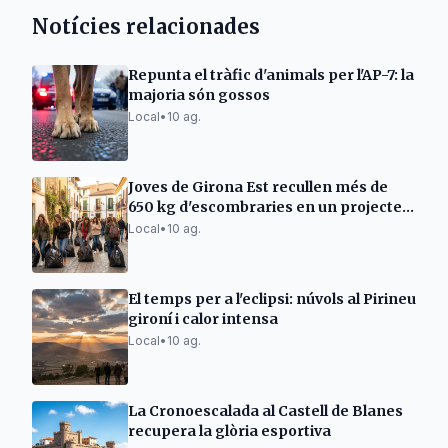
Notícies relacionades
Repunta el tràfic d'animals per l'AP-7: la
majoria són gossos
Local
•
10 ag.
Joves de Girona Est recullen més de
650 kg d'escombraries en un projecte
comunitari
Local
•
10 ag.
El temps per a l'eclipsi: núvols al Pirineu
gironí i calor intensa
Local
•
10 ag.
La Cronoescalada al Castell de Blanes
recupera la glòria esportiva