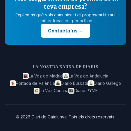
teva empresa?
Explica'ns què vols comunicar i et proposem titulars
amb enfocament periodístic.
Contacta'ns
→
LA NOSTRA XARXA DE DIARIS
La Voz de Madrid
La Voz de Andalucía
Portada de València
Diario Euskadi
Diario Gallego
La Voz Canaria
Diario PYME
©
2026
Diari de Catalunya
.
Tots els drets reservats.