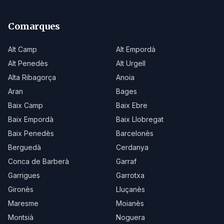
Comarques
Alt Camp
Alt Empordà
Alt Penedès
Alt Urgell
Alta Ribagorça
Anoia
Aran
Bages
Baix Camp
Baix Ebre
Baix Empordà
Baix Llobregat
Baix Penedès
Barcelonès
Berguedà
Cerdanya
Conca de Barberà
Garraf
Garrigues
Garrotxa
Gironès
Lluçanès
Maresme
Moianès
Montsià
Noguera