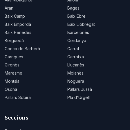
Aran
Bages
Baix Camp
Baix Ebre
Baix Empordà
Baix Llobregat
Baix Penedès
Barcelonès
Berguedà
Cerdanya
Conca de Barberà
Garraf
Garrigues
Garrotxa
Gironès
Lluçanès
Maresme
Moianès
Montsià
Noguera
Osona
Pallars Jussà
Pallars Sobirà
Pla d'Urgell
Seccions