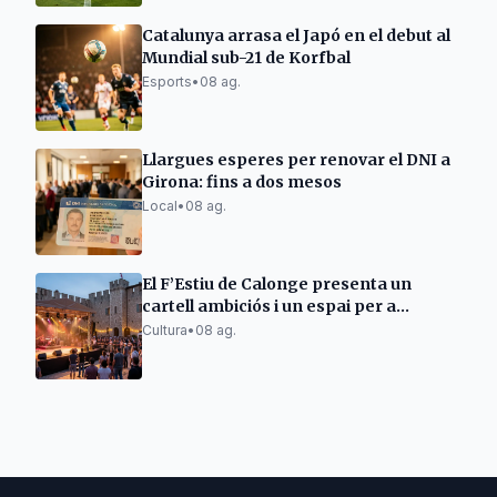
Catalunya arrasa el Japó en el debut al
Mundial sub-21 de Korfbal
Esports
•
08 ag.
Llargues esperes per renovar el DNI a
Girona: fins a dos mesos
Local
•
08 ag.
El F’Estiu de Calonge presenta un
cartell ambiciós i un espai per a
emergents
Cultura
•
08 ag.