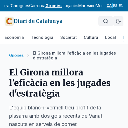
Garraf
Garrigues
Garrotxa
Gironès
Lluçanès
Maresme
Moianès
Montsià
CA
|
ES
|
EN
Diari de Catalunya
Economia
Tecnologia
Societat
Cultura
Local
Es
El Girona millora l'eficàcia en les jugades
Gironès
d'estratègia
El Girona millora
l'eficàcia en les jugades
d'estratègia
L'equip blanc-i-vermell treu profit de la
pissarra amb dos gols recents de Vanat
nascuts en serveis de córner.