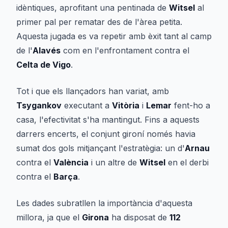
idèntiques, aprofitant una pentinada de
Witsel
al
primer pal per rematar des de l'àrea petita.
Aquesta jugada es va repetir amb èxit tant al camp
de l'
Alavés
com en l'enfrontament contra el
Celta de Vigo
.
Tot i que els llançadors han variat, amb
Tsygankov
executant a
Vitòria
i
Lemar
fent-ho a
casa, l'efectivitat s'ha mantingut. Fins a aquests
darrers encerts, el conjunt gironí només havia
sumat dos gols mitjançant l'estratègia: un d'
Arnau
contra el
València
i un altre de
Witsel
en el derbi
contra el
Barça
.
Les dades subratllen la importància d'aquesta
millora, ja que el
Girona
ha disposat de
112