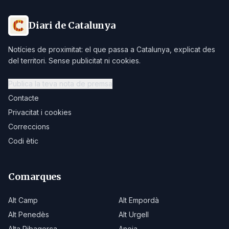
Diari de Catalunya
Notícies de proximitat: el que passa a Catalunya, explicat des
del territori. Sense publicitat ni cookies.
Publica la teva nota de premsa
Contacte
Privacitat i cookies
Correccions
Codi ètic
Comarques
Alt Camp
Alt Empordà
Alt Penedès
Alt Urgell
Alta Ribagorça
Anoia