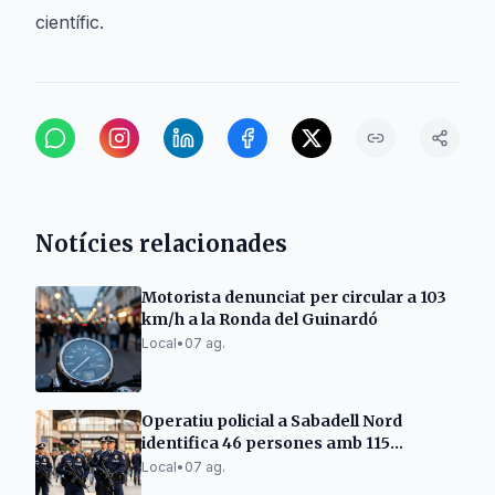
científic.
Notícies relacionades
Motorista denunciat per circular a 103
km/h a la Ronda del Guinardó
Local
•
07 ag.
Operatiu policial a Sabadell Nord
identifica 46 persones amb 115
antecedents
Local
•
07 ag.