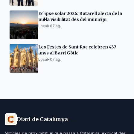
Eclipse solar 2026: Botarell alerta de la
nul·la visibilitat des del municipi
Local
•
07 ag.
Les Festes de Sant Roc celebren 437
anys al Barri Gòtic
Local
•
07 ag.
Diari de Catalunya
Notícies de proximitat: el que passa a Catalunya, explicat des