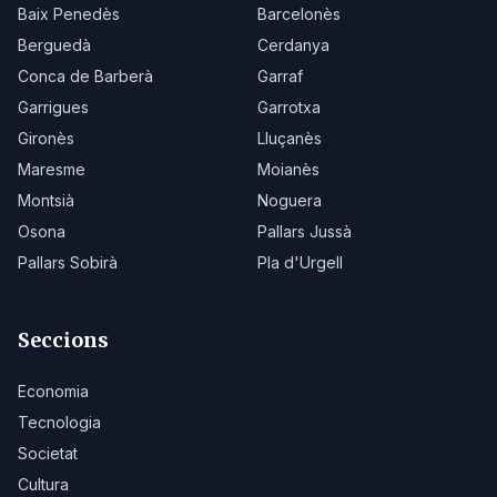
Baix Penedès
Barcelonès
Berguedà
Cerdanya
Conca de Barberà
Garraf
Garrigues
Garrotxa
Gironès
Lluçanès
Maresme
Moianès
Montsià
Noguera
Osona
Pallars Jussà
Pallars Sobirà
Pla d'Urgell
Seccions
Economia
Tecnologia
Societat
Cultura