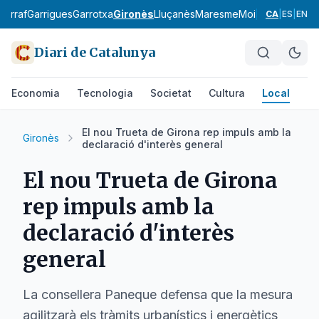
Garraf
Garrigues
Garrotxa
Gironès
Lluçanès
Maresme
Moianès
Montsià
CA
|
ES
|
EN
Diari de Catalunya
Economia
Tecnologia
Societat
Cultura
Local
Es
El nou Trueta de Girona rep impuls amb la
Gironès
declaració d'interès general
El nou Trueta de Girona
rep impuls amb la
declaració d'interès
general
La consellera Paneque defensa que la mesura
agilitzarà els tràmits urbanístics i energètics