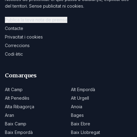
del territori. Sense publicitat ni cookies.
Publica la teva nota de premsa
Contacte
Privacitat i cookies
Correccions
Codi ètic
Comarques
Alt Camp
Alt Empordà
Alt Penedès
Alt Urgell
Alta Ribagorça
Anoia
Aran
Bages
Baix Camp
Baix Ebre
Baix Empordà
Baix Llobregat