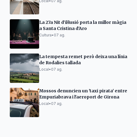
Local
•
07 ag.
La 27a Nit d’il·lusió porta la millor màgia
a Santa Cristina d'Aro
Cultura
•
07 ag.
La tempesta remet però deixa una línia
de Rodalies tallada
Local
•
07 ag.
Mossos denuncien un 'taxi pirata' entre
Empuriabrava i l'aeroport de Girona
Local
•
07 ag.