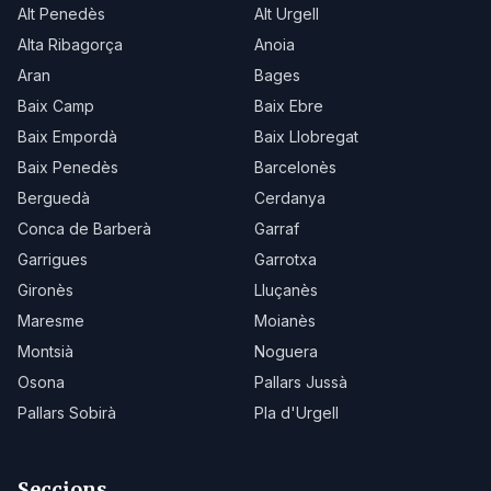
Alt Penedès
Alt Urgell
Alta Ribagorça
Anoia
Aran
Bages
Baix Camp
Baix Ebre
Baix Empordà
Baix Llobregat
Baix Penedès
Barcelonès
Berguedà
Cerdanya
Conca de Barberà
Garraf
Garrigues
Garrotxa
Gironès
Lluçanès
Maresme
Moianès
Montsià
Noguera
Osona
Pallars Jussà
Pallars Sobirà
Pla d'Urgell
Seccions