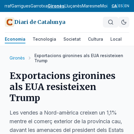
Garraf
Garrigues
Garrotxa
Gironès
Lluçanès
Maresme
Moianès
Montsià
CA
|
ES
|
EN
Diari de Catalunya
Economia
Tecnologia
Societat
Cultura
Local
Es
Exportacions gironines als EUA resisteixen
Gironès
Trump
Exportacions gironines
als EUA resisteixen
Trump
Les vendes a Nord-amèrica creixen un 1,1%
mentre el comerç exterior de la província cau,
davant les amenaces del president dels Estats