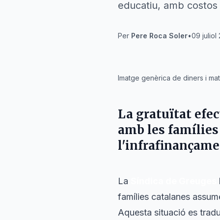
educatiu, amb costos 
Per
Pere Roca Soler
•
09 juliol
IA
Imatge genèrica de diners i mate
La gratuïtat efec
amb les famílies
l'infrafinançame
La
Síndica de Greuges
famílies catalanes assum
Aquesta situació es tradu