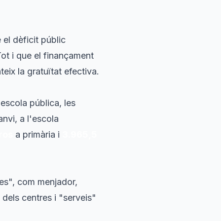
 el dèficit públic
Tot i que el finançament
eix la gratuïtat efectiva.
'escola pública, les
nvi, a l'escola
ros
a primària i
3.965,5
ies", com menjador,
t dels centres i "serveis"