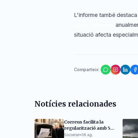
L'informe també destaca 
euros superior
anualment
situació afecta especialm
Comparteix
:
Notícies relacionades
Correus facilita la
regularització amb 53
oficines a Catalunya
Societat
•
06 ag.