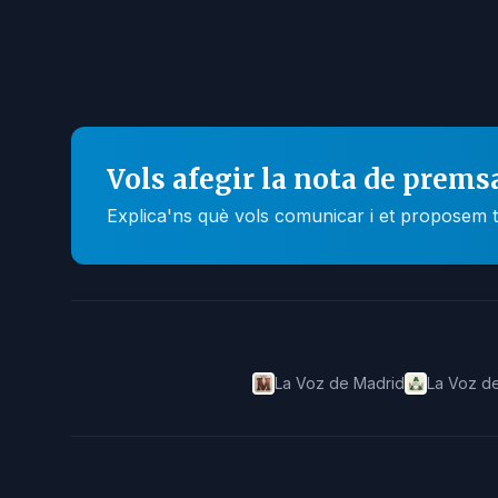
Vols afegir la nota de prems
Explica'ns què vols comunicar i et proposem t
La Voz de Madrid
La Voz de