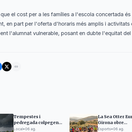
que el cost per a les famílies a l'escola concertada 
, en part per l'oferta d'horaris més amplis i activita
ent l'alumnat vulnerable, posant en dubte l'equitat del
Tempestes i
La Sea Otter Eu
pedregada colpegen
Girona obre
les comarques
inscripcions per
Local
•
06 ag.
Esports
•
06 ag.