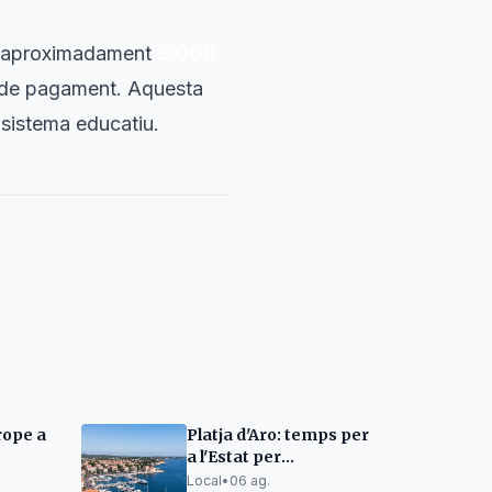
és aproximadament
3.000
ts de pagament. Aquesta
 sistema educatiu.
rope a
Platja d'Aro: temps per
a l'Estat per
 a la
desafectar 850
Local
•
06 ag.