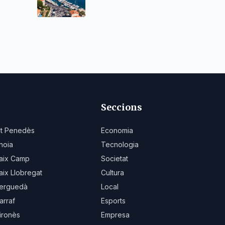
ció
habitatges
Seccions
lt Penedès
Economia
noia
Tecnologia
aix Camp
Societat
aix Llobregat
Cultura
erguedà
Local
arraf
Esports
ironès
Empresa