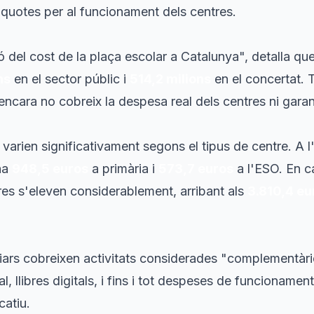
t quotes per al funcionament dels centres.
ió del cost de la plaça escolar a Catalunya", detalla que
ns
en el sector públic i
514,2 milions
en el concertat. 
encara no cobreix la despesa real dels centres ni garant
 varien significativament segons el tipus de centre. A l
na
948,5 euros
a primària i
573,7 euros
a l'ESO. En ca
res s'eleven considerablement, arribant als
3.810,4 eu
ars cobreixen activitats considerades "complementàr
al, llibres digitals, i fins i tot despeses de funcionamen
catiu.