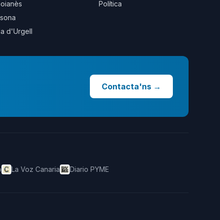
oianès
Política
sona
la d'Urgell
Contacta'ns
→
o
La Voz Canaria
Diario PYME