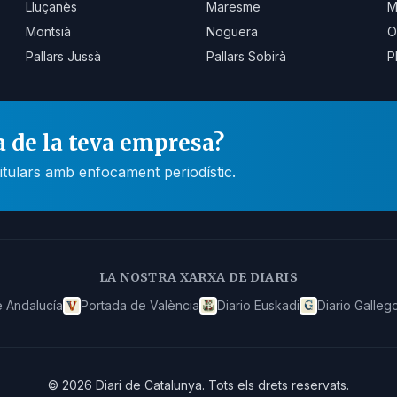
Lluçanès
Maresme
M
Montsià
Noguera
O
Pallars Jussà
Pallars Sobirà
P
a de la teva empresa?
itulars amb enfocament periodístic.
LA NOSTRA XARXA DE DIARIS
 Andalucía
Portada de València
Diario Euskadi
Diario Galleg
©
2026
Diari de Catalunya
.
Tots els drets reservats.