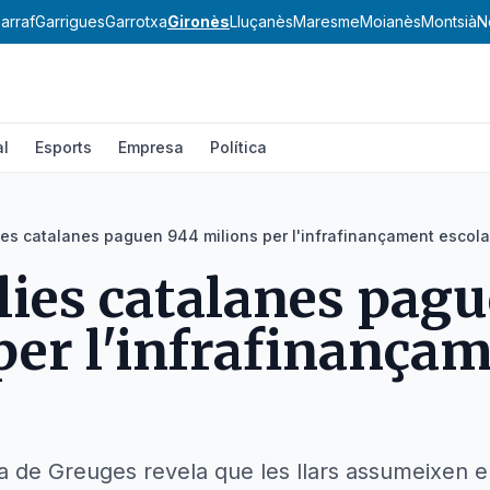
arraf
Garrigues
Garrotxa
Gironès
Lluçanès
Maresme
Moianès
Montsià
N
al
Esports
Empresa
Política
ies catalanes paguen 944 milions per l'infrafinançament escola
lies catalanes pag
per l'infrafinança
a de Greuges revela que les llars assumeixen el