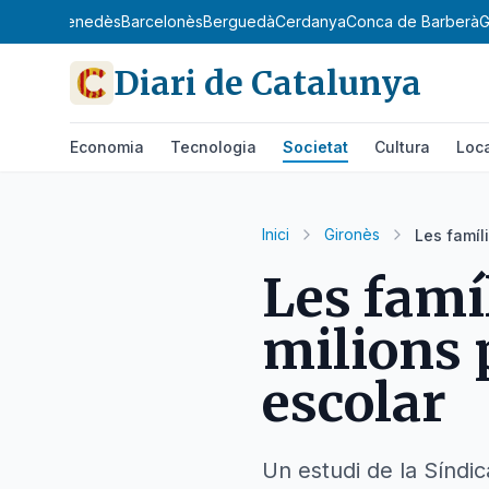
gat
Baix Penedès
Barcelonès
Berguedà
Cerdanya
Conca de Barberà
G
Diari de Catalunya
Economia
Tecnologia
Societat
Cultura
Loc
Inici
Gironès
Les famíl
Les famí
milions 
escolar
Un estudi de la Síndic