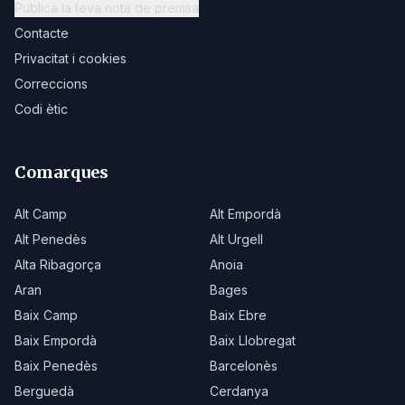
Publica la teva nota de premsa
Contacte
Privacitat i cookies
Correccions
Codi ètic
Comarques
Alt Camp
Alt Empordà
Alt Penedès
Alt Urgell
Alta Ribagorça
Anoia
Aran
Bages
Baix Camp
Baix Ebre
Baix Empordà
Baix Llobregat
Baix Penedès
Barcelonès
Berguedà
Cerdanya