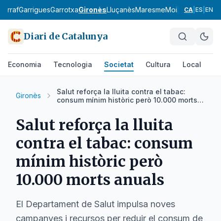
Garraf
Garrigues
Garrotxa
Gironès
Lluçanès
Maresme
Moianès
Montsià
CA
|
ES
|
EN
Diari de Catalunya
Economia
Tecnologia
Societat
Cultura
Local
Es
Salut reforça la lluita contra el tabac:
Gironès
consum mínim històric però 10.000 morts
anuals
Salut reforça la lluita
contra el tabac: consum
mínim històric però
10.000 morts anuals
El Departament de Salut impulsa noves
campanyes i recursos per reduir el consum de