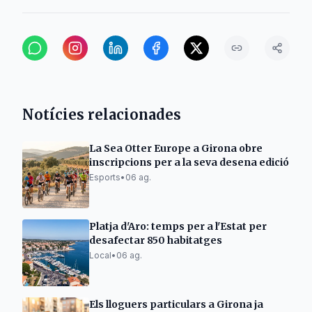
Notícies relacionades
La Sea Otter Europe a Girona obre
inscripcions per a la seva desena edició
Esports
•
06 ag.
Platja d'Aro: temps per a l'Estat per
desafectar 850 habitatges
Local
•
06 ag.
Els lloguers particulars a Girona ja