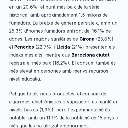
en un 20,6%, el punt més baix de la sèrie
històrica, amb aproximadament 1,5 milions de
fumadors. La bretxa de gènere persisteix, amb un
25,3% d'homes fumadors enfront del 16,1% de
dones. Les regions sanitàries de
Girona
(23,8%),
el
Penedès
(22,7%) i
Lleida
(21%) presenten els
índexs més alts, mentre que
Barcelona ciutat
registra el més baix (16,2%). El consum també és
més elevat en persones amb menys recursos i
nivell educatiu.
Pel que fa als nous productes, el consum de
cigarretes electròniques o vapejadors es manté en
nivells baixos (1,3%), però l'experimentació és
notable, amb un 11,1% de la població de 15 anys o
més que les ha utilitzat anteriorment.