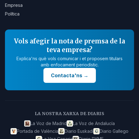
Empresa
Política
Vols afegir la nota de premsa de la
teva empresa?
Explica'ns què vols comunicar i et proposem titulars
amb enfocament periodístic.
Contacta'ns
→
LA NOSTRA XARXA DE DIARIS
La Voz de Madrid
La Voz de Andalucía
Portada de València
Diario Euskadi
Diario Gallego
La Voz Canaria
Diario PYME