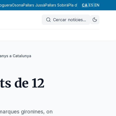
oguera
Osona
Pallars Jussà
Pallars Sobirà
Pla d'Urgell
CA
|
Pla de l'Estany
ES
|
EN
P
Cercar notícies
...
2 anys a Catalunya
ts de 12
omarques gironines, on