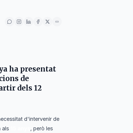
ya
ha presentat
ccions de
artir dels
12
ecessitat d'intervenir de
a als
15 anys
, però les