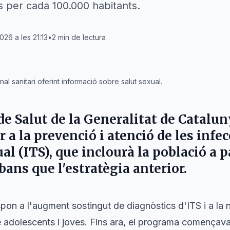
s per cada 100.000 habitants.
026 a les 21:13
•
2
min de lectura
l sanitari oferint informació sobre salut sexual.
e Salut
de la
Generalitat de Catalun
a la prevenció i atenció de les infe
l (ITS), que inclourà la població a p
abans que l'estratègia anterior.
pon a l'augment sostingut de diagnòstics d'ITS i a la n
adolescents i joves. Fins ara, el programa començav