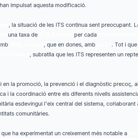
han impulsat aquesta modificació.
nes
, la situació de les ITS continua sent preocupant. 
24
una taxa de
275,5 casos
per cada
100.000 habit
 amb
304,7 casos
, que en dones, amb
243,1
. Tot i que
421,7 casos
, subratlla que les ITS representen un repte 
en la promoció, la prevenció i el diagnòstic precoç, a
ca i la coordinació entre els diferents nivells assistenci
itària esdevingui l'eix central del sistema, col·laborant
ntitats comunitàries.
ió que ha experimentat un creixement més notable a
Gir