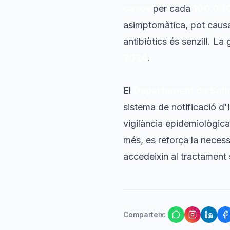
casos
per cada
100.000
asimptomàtica, pot causar
antibiòtics és senzill. La
2024
.
El
Departament de Salu
sistema de notificació d'
vigilància epidemiològica
més, es reforça la necessi
accedeixin al tractament 
Comparteix
: