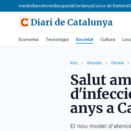
gat
Baix Penedès
Barcelonès
Berguedà
Cerdanya
Conca de Barberà
G
Diari de Catalunya
Economia
Tecnologia
Societat
Cultura
Loc
Inici
Gironès
Girona
Salut am
d'infecci
anys a C
El nou model d'atenció