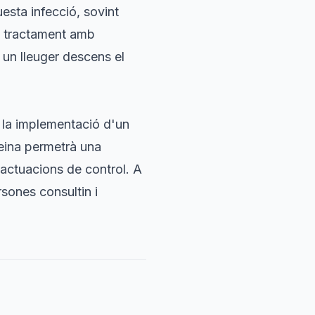
uesta infecció, sovint
eu tractament amb
i un lleuger descens el
 la implementació d'un
eina permetrà una
 actuacions de control. A
rsones consultin i