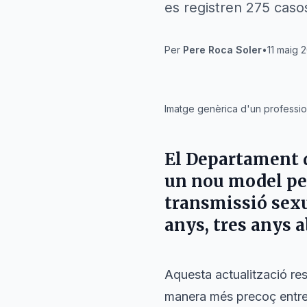
es registren 275 caso
Per
Pere Roca Soler
•
11 maig 2
IA
Imatge genèrica d'un professiona
El
Departament d
un nou model per 
transmissió sexua
anys
, tres anys 
Aquesta actualització res
manera més precoç entre 