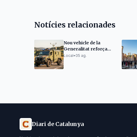
Notícies relacionades
Nou vehicle de la
Generalitat reforça
les comunicacions en
Local
•
05 ag.
emergències
Diari de Catalunya