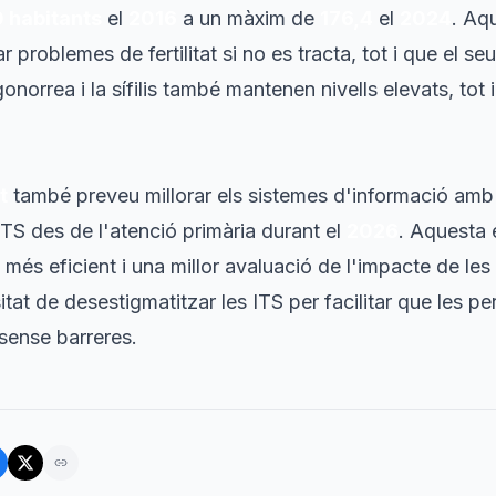
 habitants
el
2016
a un màxim de
176,4
el
2024
. Aq
 problemes de fertilitat si no es tracta, tot i que el s
 gonorrea i la sífilis també mantenen nivells elevats, tot 
t
també preveu millorar els sistemes d'informació amb
ITS des de l'atenció primària durant el
2026
. Aquesta 
 més eficient i una millor avaluació de l'impacte de les
tat de desestigmatitzar les ITS per facilitar que les pe
sense barreres.