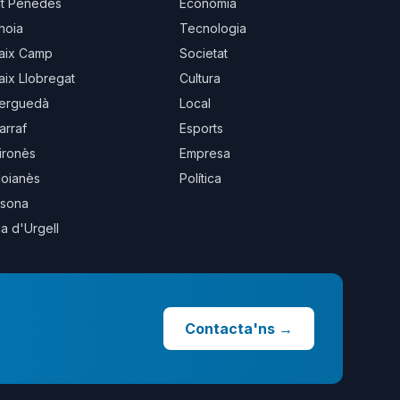
lt Penedès
Economia
noia
Tecnologia
aix Camp
Societat
aix Llobregat
Cultura
erguedà
Local
arraf
Esports
ironès
Empresa
oianès
Política
sona
la d'Urgell
Contacta'ns
→