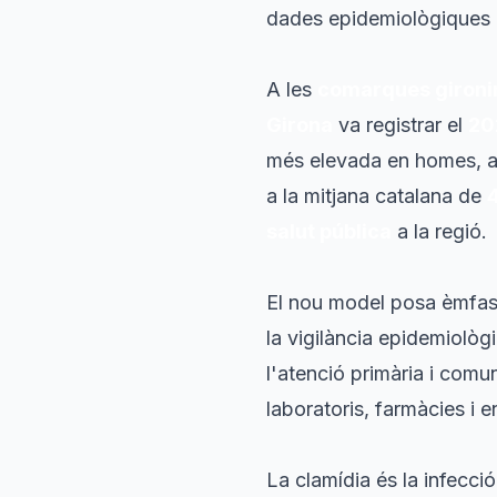
dades epidemiològiques 
A les
comarques gironi
Girona
va registrar el
20
més elevada en homes,
a la mitjana catalana de
salut pública
a la regió.
El nou model posa èmfasi 
la vigilància epidemiològi
l'atenció primària i comun
laboratoris, farmàcies i e
La clamídia és la infecc