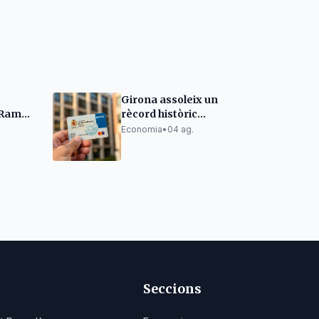
Girona assoleix un
 Ramon
rècord històric
r a
d'afiliació a la
Economia
•
04 ag.
Seguretat Social
Seccions