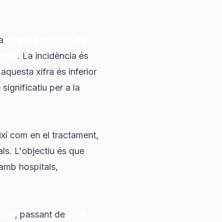
La
Regió Sanitària de
ants
. La incidència és
 aquesta xifra és inferior
significatiu per a la
ixí com en el tractament,
als. L'objectiu és que
 amb hospitals,
ona
, passant de
21,9