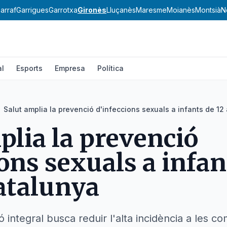
arraf
Garrigues
Garrotxa
Gironès
Lluçanès
Maresme
Moianès
Montsià
N
al
Esports
Empresa
Política
Salut amplia la prevenció d'infeccions sexuals a infants de 1
plia la prevenció
ons sexuals a infan
atalunya
 integral busca reduir l'alta incidència a les c