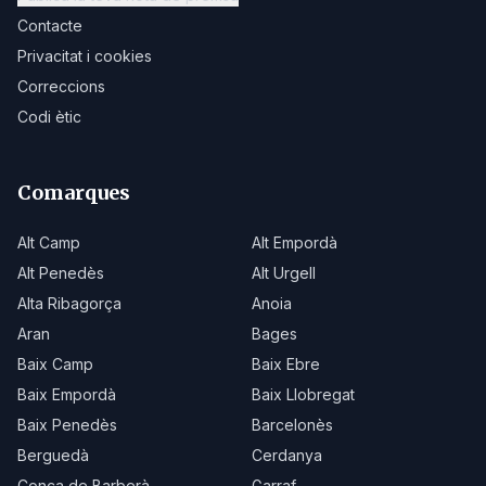
Contacte
Privacitat i cookies
Correccions
Codi ètic
Comarques
Alt Camp
Alt Empordà
Alt Penedès
Alt Urgell
Alta Ribagorça
Anoia
Aran
Bages
Baix Camp
Baix Ebre
Baix Empordà
Baix Llobregat
Baix Penedès
Barcelonès
Berguedà
Cerdanya
Conca de Barberà
Garraf