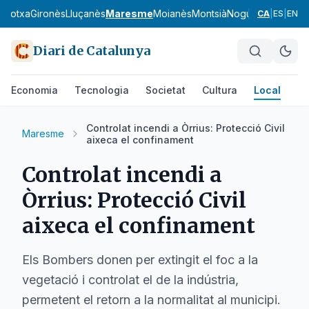
arrotxa
Gironès
Lluçanès
Maresme
Moianès
Montsià
Noguera
Osona
Pa
CA
|
ES
|
EN
Diari de Catalunya
Economia
Tecnologia
Societat
Cultura
Local
Es
Controlat incendi a Òrrius: Protecció Civil
Maresme
aixeca el confinament
Controlat incendi a
Òrrius: Protecció Civil
aixeca el confinament
Els Bombers donen per extingit el foc a la
vegetació i controlat el de la indústria,
permetent el retorn a la normalitat al municipi.