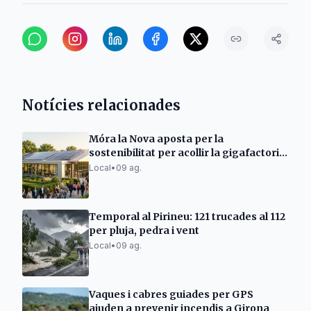
Notícies relacionades
Móra la Nova aposta per la
sostenibilitat per acollir la gigafactoria
d'IA
Local
•
09 ag.
Temporal al Pirineu: 121 trucades al 112
per pluja, pedra i vent
Local
•
09 ag.
Vaques i cabres guiades per GPS
ajuden a prevenir incendis a Girona