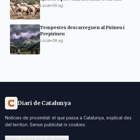
Local
•
09 ag.
Tempestes descarreguen al Pirineu i
Prepirineu
Local
•
08 ag.
Diari de Catalunya
Notícies de proximitat: el que passa a Catalunya, explicat des
del territori. Sense publicitat ni cookies.
Publica la teva nota de premsa