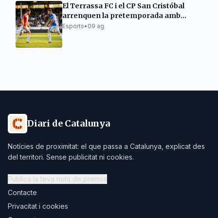
El Terrassa FC i el CP San Cristóbal
arrenquen la pretemporada amb
victòries i empats
Esports
•
09 ag.
Diari de Catalunya
Notícies de proximitat: el que passa a Catalunya, explicat des
del territori. Sense publicitat ni cookies.
Publica la teva nota de premsa
Contacte
Privacitat i cookies