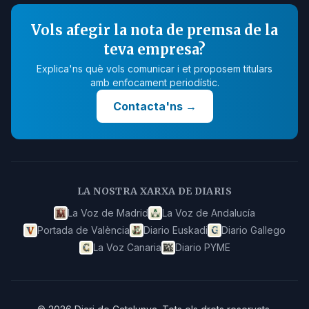
Vols afegir la nota de premsa de la
teva empresa?
Explica'ns què vols comunicar i et proposem titulars
amb enfocament periodístic.
Contacta'ns
→
LA NOSTRA XARXA DE DIARIS
La Voz de Madrid
La Voz de Andalucía
Portada de València
Diario Euskadi
Diario Gallego
La Voz Canaria
Diario PYME