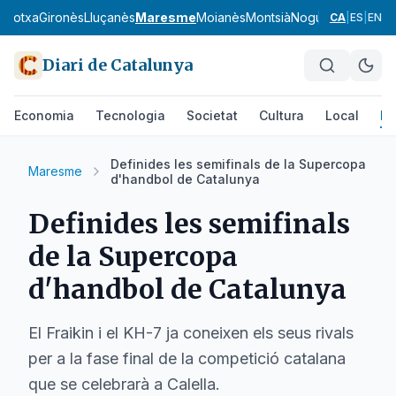
arrotxa
Gironès
Lluçanès
Maresme
Moianès
Montsià
Noguera
Osona
Pa
CA
|
ES
|
EN
Diari de Catalunya
Economia
Tecnologia
Societat
Cultura
Local
Es
Definides les semifinals de la Supercopa
Maresme
d'handbol de Catalunya
Definides les semifinals
de la Supercopa
d'handbol de Catalunya
El Fraikin i el KH-7 ja coneixen els seus rivals
per a la fase final de la competició catalana
que se celebrarà a Calella.