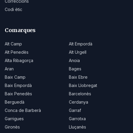
Correccions
Codi ètic
Comarques
Alt Camp
Alt Empordà
Alt Penedès
Alt Urgell
Alta Ribagorça
Anoia
Aran
Bages
Baix Camp
Baix Ebre
Baix Empordà
Baix Llobregat
Baix Penedès
Barcelonès
Berguedà
Cerdanya
Conca de Barberà
Garraf
Garrigues
Garrotxa
Gironès
Lluçanès