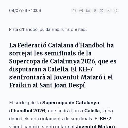
04/07/26 - 10:09
IA
Pista d'handbol buida amb llums d'estadi.
La
Federació Catalana d'Handbol
ha
sortejat les semifinals de la
Supercopa de Catalunya 2026
, que es
disputaran a
Calella
. El
KH-7
s'enfrontarà al
Joventut Mataró
i el
Fraikin
al
Sant Joan Despí
.
El sorteig de la
Supercopa de Catalunya
d'handbol 2026
, que tindrà lloc a
Calella
, ja ha
definit els enfrontaments de semifinals. El
KH-7
,
vigent campió, s'enfrontarà al
Joventut Mataró
.