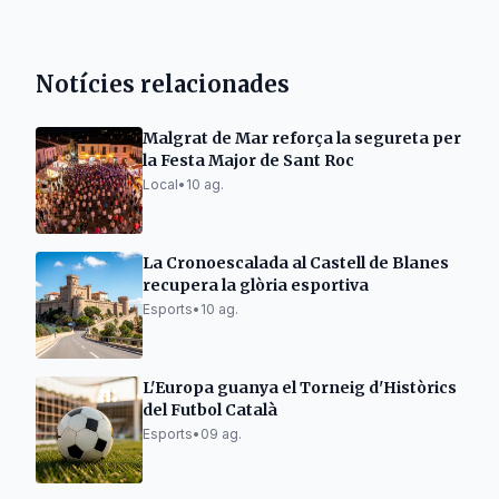
Notícies relacionades
Malgrat de Mar reforça la segureta per
la Festa Major de Sant Roc
Local
•
10 ag.
La Cronoescalada al Castell de Blanes
recupera la glòria esportiva
Esports
•
10 ag.
L'Europa guanya el Torneig d'Històrics
del Futbol Català
Esports
•
09 ag.