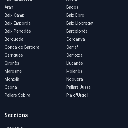
Aran
Bages
Baix Camp
Baix Ebre
Baix Empordà
Baix Llobregat
Baix Penedès
Barcelonès
Berguedà
Cerdanya
Conca de Barberà
Garraf
Garrigues
Garrotxa
Gironès
Lluçanès
Maresme
Moianès
Montsià
Noguera
Osona
Pallars Jussà
Pallars Sobirà
Pla d'Urgell
Seccions