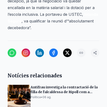
decepció, ja que la negociació va quedar
encallada en la matèria salarial i la dotació per a
l’escola inclusiva. La portaveu de USTEC,
Iolanda
Segura
, va qualificar la reunió d’“absolutament
decebedora”.
Notícies relacionades
Antifrau investiga la contractació de la
filla de l'alcaldessa de Ripoll com a
policia
Política
•
06 ag.