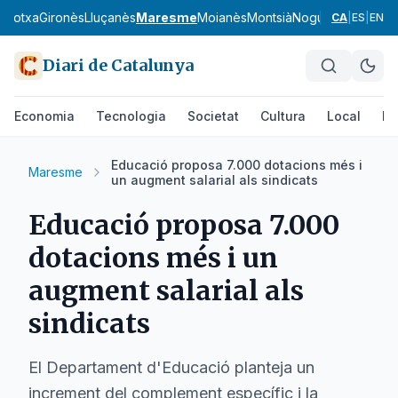
arrotxa
Gironès
Lluçanès
Maresme
Moianès
Montsià
Noguera
Osona
Pa
CA
|
ES
|
EN
Diari de Catalunya
Economia
Tecnologia
Societat
Cultura
Local
Es
Educació proposa 7.000 dotacions més i
Maresme
un augment salarial als sindicats
Educació proposa 7.000
dotacions més i un
augment salarial als
sindicats
El Departament d'Educació planteja un
increment del complement específic i la