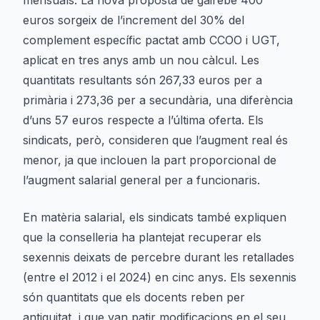
mensuals. La nova proposta de gairebé 400
euros sorgeix de l’increment del 30% del
complement específic pactat amb CCOO i UGT,
aplicat en tres anys amb un nou càlcul. Les
quantitats resultants són 267,33 euros per a
primària i 273,36 per a secundària, una diferència
d’uns 57 euros respecte a l’última oferta. Els
sindicats, però, consideren que l’augment real és
menor, ja que inclouen la part proporcional de
l’augment salarial general per a funcionaris.
En matèria salarial, els sindicats també expliquen
que la conselleria ha plantejat recuperar els
sexennis deixats de percebre durant les retallades
(entre el 2012 i el 2024) en cinc anys. Els sexennis
són quantitats que els docents reben per
antiguitat, i que van patir modificacions en el seu