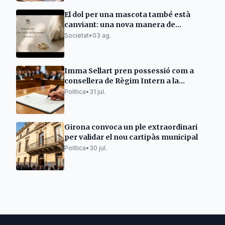
El dol per una mascota també està
canviant: una nova manera de
mantenir-ne viu el record
Societat
•
03 ag.
Imma Sellart pren possessió com a
consellera de Règim Intern a la
Noguera
Política
•
31 jul.
Girona convoca un ple extraordinari
per validar el nou cartipàs municipal
Política
•
30 jul.