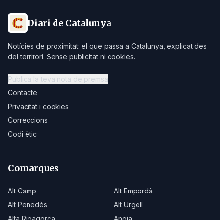
Diari de Catalunya
Notícies de proximitat: el que passa a Catalunya, explicat des
del territori. Sense publicitat ni cookies.
Publica la teva nota de premsa
Contacte
Privacitat i cookies
Correccions
Codi ètic
Comarques
Alt Camp
Alt Empordà
Alt Penedès
Alt Urgell
Alta Ribagorça
Anoia