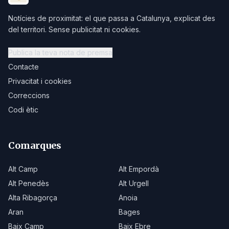
Notícies de proximitat: el que passa a Catalunya, explicat des
del territori. Sense publicitat ni cookies.
Publica la teva nota de premsa
Contacte
Privacitat i cookies
Correccions
Codi ètic
Comarques
Alt Camp
Alt Empordà
Alt Penedès
Alt Urgell
Alta Ribagorça
Anoia
Aran
Bages
Baix Camp
Baix Ebre