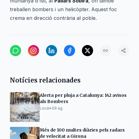
muntanya d'Ísil, al
Pallars Sobirà
, on també
treballen bombers i un helicòpter. Aquest foc
crema en direcció contrària al poble.
Notícies relacionades
Alerta per pluja a Catalunya: 142 avisos
als Bombers
Local
•
09 ag.
Més de 100 multes diàries pels radars
de velocitat a Girona