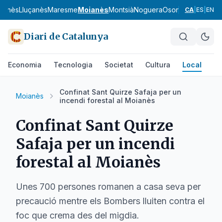
ironès
Lluçanès
Maresme
Moianès
Montsià
Noguera
Osona
Pallars Jus
CA
|
ES
|
EN
Diari de Catalunya
Economia
Tecnologia
Societat
Cultura
Local
Es
Confinat Sant Quirze Safaja per un
Moianès
incendi forestal al Moianès
Confinat Sant Quirze
Safaja per un incendi
forestal al Moianès
Unes 700 persones romanen a casa seva per
precaució mentre els Bombers lluiten contra el
foc que crema des del migdia.