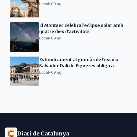
Local
•
09 ag.
El Montsec celebra l'eclipse solar amb
quatre dies d'activitats
Local
•
09 ag.
Esfondrament al gimnàs de l'escola
Salvador Dalí de Figueres obliga a
traslladar alumnes
Local
•
09 ag.
Diari de Catalunya