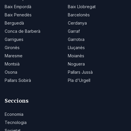
Baix Empordà
Baix Llobregat
Baix Penedès
Barcelonès
Berguedà
Cerdanya
Conca de Barberà
Garraf
Garrigues
Garrotxa
Gironès
Lluçanès
Maresme
Moianès
Montsià
Noguera
Osona
Pallars Jussà
Pallars Sobirà
Pla d'Urgell
Seccions
Economia
Tecnologia
Societat