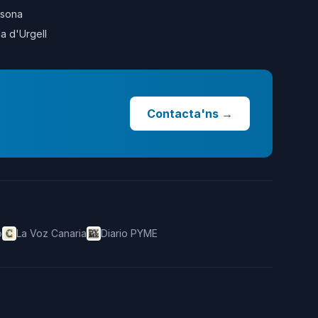
sona
la d'Urgell
Contacta'ns
→
o
La Voz Canaria
Diario PYME