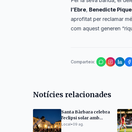
Per la seva banda, el del
l’Ebre
,
Benedicte Pique
aprofitat per reclamar mé
com aquest generen “rique
Comparteix
:
Notícies relacionades
Santa Bàrbara celebra
l'eclipsi solar amb
tapes i concert
Local
•
09 ag.