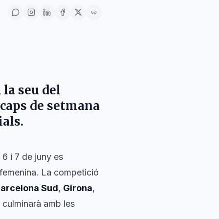
la seu del
 caps de setmana
ials.
6 i 7 de juny es
a femenina. La competició
arcelona Sud
,
Girona
,
 culminarà amb les