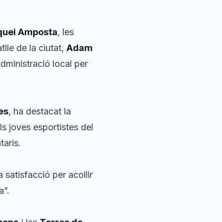
quei Amposta
, les
atlle de la ciutat,
Adam
administració local per
es
, ha destacat la
ls joves esportistes del
taris.
a satisfacció per acollir
a”.