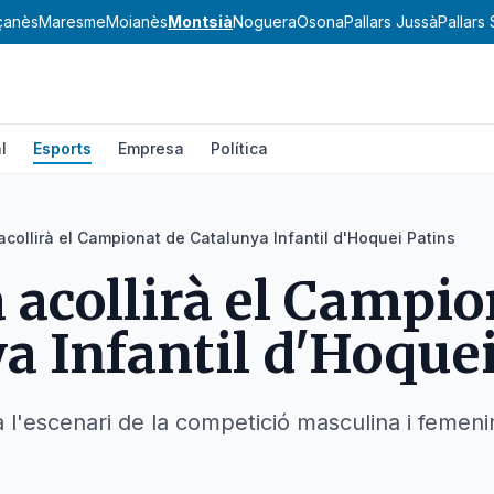
çanès
Maresme
Moianès
Montsià
Noguera
Osona
Pallars Jussà
Pallars
l
Esports
Empresa
Política
collirà el Campionat de Catalunya Infantil d'Hoquei Patins
acollirà el Campio
a Infantil d'Hoquei
à l'escenari de la competició masculina i femen