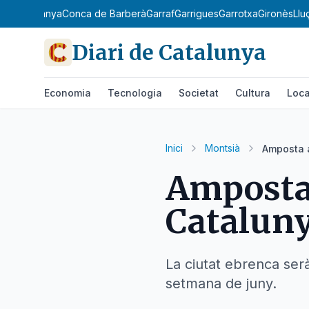
uedà
Cerdanya
Conca de Barberà
Garraf
Garrigues
Garrotxa
Gironès
Llu
Diari de Catalunya
Economia
Tecnologia
Societat
Cultura
Loca
Inici
Montsià
Amposta a
Amposta 
Cataluny
La ciutat ebrenca ser
setmana de juny.