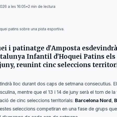
2026 a les 16:05
•
2
min de lectura
uei patins sobre una pista esportiva.
ei i patinatge d’
Amposta
esdevindrà 
alunya Infantil d’Hoquei Patins els
 juny, reunint cinc seleccions territor
indrà lloc durant dos caps de setmana consecutius. El 
sculina, mentre que el 13 i 14 de juny serà el torn de l
ció de cinc seleccions territorials:
Barcelona Nord
,
B
estes seleccions competiran en una fase de grups que