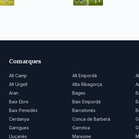
victòries i empats
Comarques
Alt Camp
Alt Empordà
A
Alt Urgell
Alta Ribagorça
A
Aran
Bages
B
Baix Ebre
Baix Empordà
B
Baix Penedès
Barcelonès
B
Cerdanya
Conca de Barberà
G
Garrigues
Garrotxa
G
Lluçanès
Maresme
M