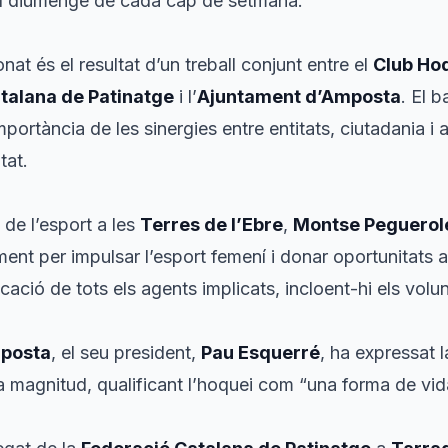
l el diumenge de cada cap de setmana.
at és el resultat d’un treball conjunt entre el
Club Ho
talana de Patinatge
i l’
Ajuntament d’Amposta
. El b
importància de les sinergies entre entitats, ciutadania i 
tat.
l de l’esport a les
Terres de l’Ebre
,
Montse Peguerol
ment per impulsar l’esport femení i donar oportunitats a
licació de tots els agents implicats, incloent-hi els volun
mposta
, el seu president,
Pau Esquerré
, ha expressat l
 magnitud, qualificant l’hoquei com “una forma de vid