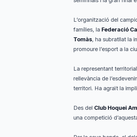
semifinals i la gran fina
L’organització del campion
famílies, la
Federació Ca
Tomàs
, ha subratllat la 
promoure l’esport a la ciu
La representant territoria
rellevància de l’esdeveni
territori. Ha agraït la imp
Des del
Club Hoquei A
una competició d’aquesta