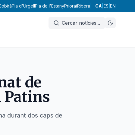
 Sobirà
Pla d'Urgell
Pla de l'Estany
Priorat
Ribera d'Ebre
CA
|
ES
Ripollès
|
EN
Segarr
Cercar notícies
...
nat de
 Patins
ina durant dos caps de