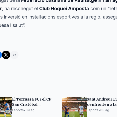
egat de la
Federació Catalana de Patinatge
a
Tarra
r
, ha reconegut el
Club Hoquei Amposta
com un “refe
s inversió en instal·lacions esportives a la regió, ass
sa i salut”.
El Terrassa FC i el CP
Sant Andreu i E
San Cristóbal
s'enfronten a la
arrenquen la
semifinal del T
Esports
•
09 ag.
Esports
•
08 ag.
pretemporada amb
d’Històrics