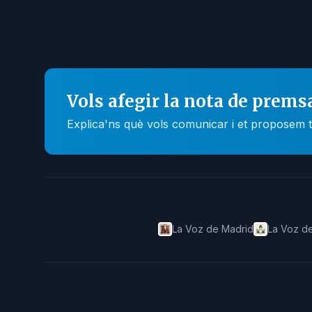
Vols afegir la nota de prems
Explica'ns què vols comunicar i et proposem t
La Voz de Madrid
La Voz de