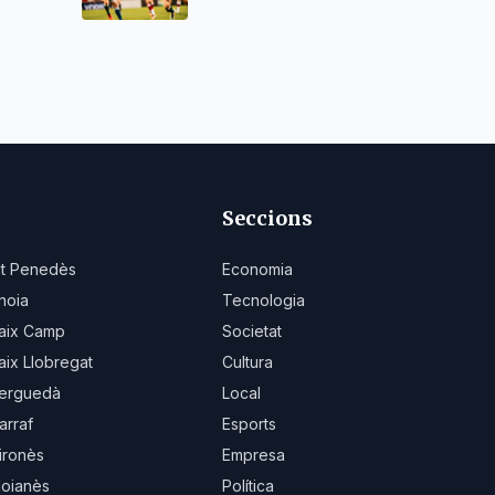
Seccions
lt Penedès
Economia
noia
Tecnologia
aix Camp
Societat
aix Llobregat
Cultura
erguedà
Local
arraf
Esports
ironès
Empresa
oianès
Política