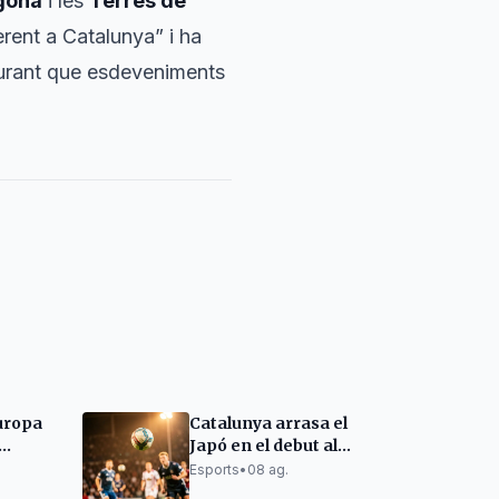
gona
i les
Terres de
rent a Catalunya” i ha
egurant que esdeveniments
uropa
Catalunya arrasa el
Japó en el debut al
orneig
Mundial sub-21 de
Esports
•
08 ag.
Korfbal