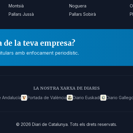
Montsià
Noguera
O
Pallars Jussà
Pallars Sobirà
P
a de la teva empresa?
itulars amb enfocament periodístic.
LA NOSTRA XARXA DE DIARIS
 Andalucía
Portada de València
Diario Euskadi
Diario Galleg
©
2026
Diari de Catalunya
.
Tots els drets reservats.