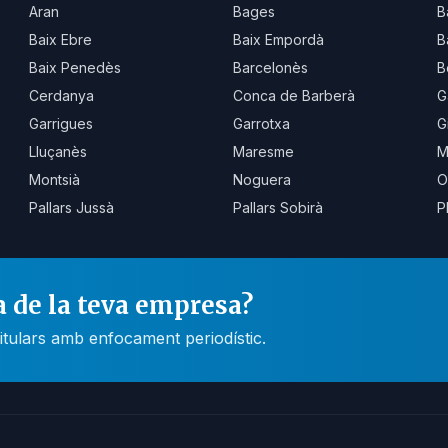
Aran
Bages
B
Baix Ebre
Baix Empordà
B
Baix Penedès
Barcelonès
B
Cerdanya
Conca de Barberà
G
Garrigues
Garrotxa
G
Lluçanès
Maresme
M
Montsià
Noguera
O
Pallars Jussà
Pallars Sobirà
P
a de la teva empresa?
itulars amb enfocament periodístic.