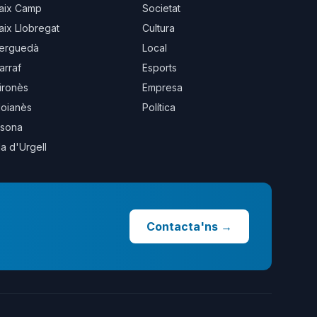
aix Camp
Societat
aix Llobregat
Cultura
erguedà
Local
arraf
Esports
ironès
Empresa
oianès
Política
sona
la d'Urgell
Contacta'ns
→