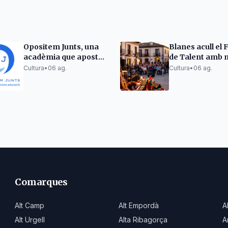
Opositem Junts, una
Blanes acull el F
acadèmia que aposta
de Talent amb 
per l'excel·lència en la
pallassos i mon
Cultura
•
06 ag.
Cultura
•
06 ag.
preparació
d'oposicions docents
Comarques
Alt Camp
Alt Empordà
A
Alt Urgell
Alta Ribagorça
A