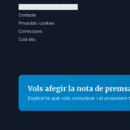
Publica la teva nota de premsa
Contacte
Privacitat i cookies
Correccions
Codi ètic
Vols afegir la nota de prems
Explica'ns què vols comunicar i et proposem t