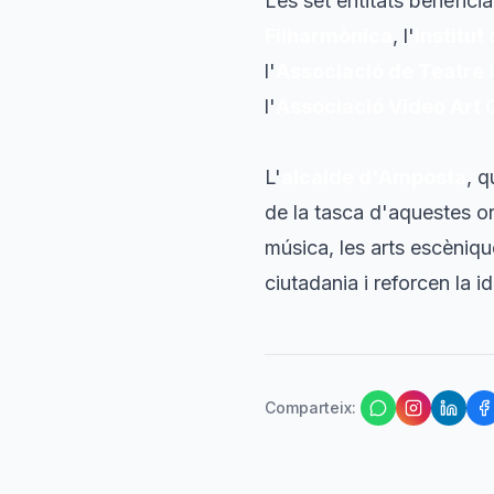
Les set entitats beneficià
Filharmònica
, l'
Institu
l'
Associació de Teatre i
l'
Associació Video Art
L'
alcalde d'Amposta
, q
de la tasca d'aquestes org
música, les arts escènique
ciutadania i reforcen la id
Comparteix
: