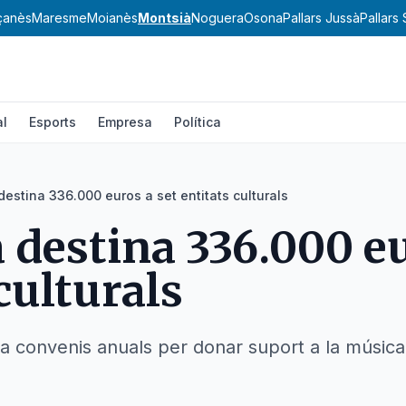
çanès
Maresme
Moianès
Montsià
Noguera
Osona
Pallars Jussà
Pallars
al
Esports
Empresa
Política
estina 336.000 euros a set entitats culturals
destina 336.000 eu
culturals
a convenis anuals per donar suport a la música,