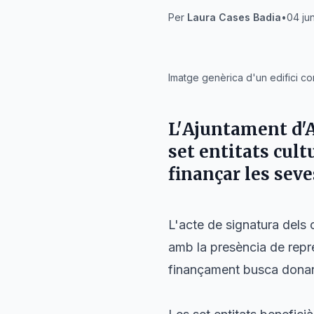
Per
Laura Cases Badia
•
04 ju
IA
Imatge genèrica d'un edifici con
L'
Ajuntament d'
set entitats cult
finançar les seve
L'acte de signatura dels 
amb la presència de repr
finançament busca donar 