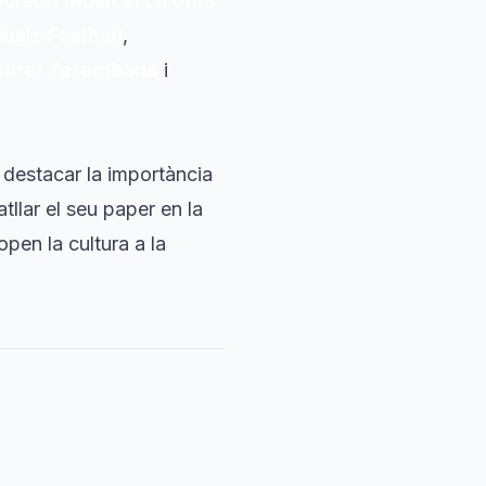
cietat Musical La Unió
sic Festival
,
ltural Tarambana
i
 destacar la importància
tllar el seu paper en la
open la cultura a la