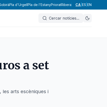
 Sobirà
Pla d'Urgell
Pla de l'Estany
Priorat
Ribera d'Ebre
CA
|
ES
Ripollès
|
EN
Segarr
Cercar notícies
...
ros a set
 les arts escèniques i