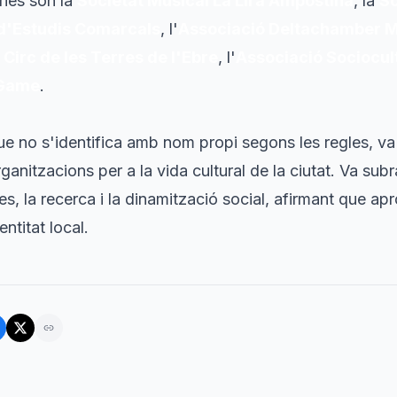
ries són la
Societat Musical La Lira Ampostina
, la
So
t d'Estudis Comarcals
, l'
Associació Deltachamber Mu
 Circ de les Terres de l'Ebre
, l'
Associació Sociocu
 Game
.
ue no s'identifica amb nom propi segons les regles, va
anitzacions per a la vida cultural de la ciutat. Va subra
s, la recerca i la dinamització social, afirmant que apr
entitat local.