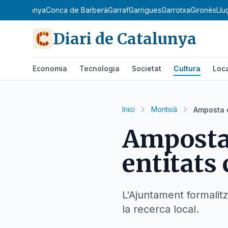
uedà
Cerdanya
Conca de Barberà
Garraf
Garrigues
Garrotxa
Gironès
Llu
Diari de Catalunya
Economia
Tecnologia
Societat
Cultura
Loc
Inici
Montsià
Amposta d
Amposta 
entitats 
L'Ajuntament formalitz
la recerca local.