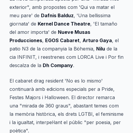
exterior", amb propostes com 'Qui va matar el
meu pare' de
Dafnis Balduz
, 'Una bellissima
giornata' de
Kernel Dance Theatre
, 'El tamaño
del amor importa' de
Nueve Musas
Producciones
,
EGOS Cabaret
,
Arturo Gaya
, el
patio N3 de la companyia la Böhemia,
Nilu
de la
cia INFINIT, i reestrenes com LORCA Live i Por fin
descalza de la
Dh Company
.
El cabaret drag resident 'No es lo mismo'
continuarà amb edicions especials per a Pride,
Festes Majors i Halloween. El director remarca
una "mirada de 360 graus", abastant temes com
la memòria històrica, els drets LGTBI, el feminisme
i la igualtat, interpel·lant el públic "per poesia, per
poètica".