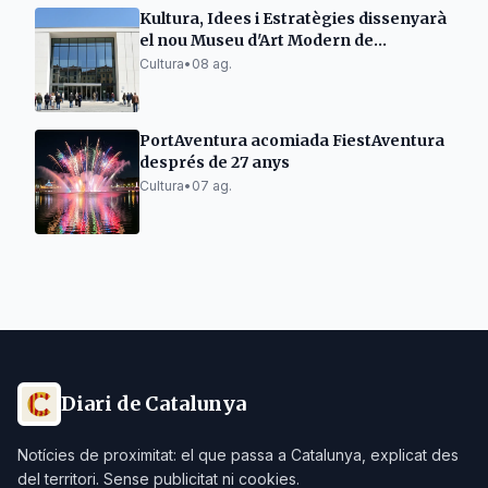
Kultura, Idees i Estratègies dissenyarà
el nou Museu d'Art Modern de
Tarragona
Cultura
•
08 ag.
PortAventura acomiada FiestAventura
després de 27 anys
Cultura
•
07 ag.
Diari de Catalunya
Notícies de proximitat: el que passa a Catalunya, explicat des
del territori. Sense publicitat ni cookies.