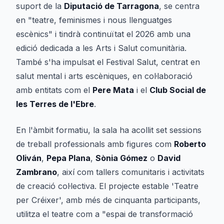
suport de la
Diputació de Tarragona
, se centra
en "teatre, feminismes i nous llenguatges
escènics" i tindrà continuïtat el 2026 amb una
edició dedicada a les Arts i Salut comunitària.
També s'ha impulsat el Festival Salut, centrat en
salut mental i arts escèniques, en col·laboració
amb entitats com el
Pere Mata
i el
Club Social de
les Terres de l'Ebre
.
En l'àmbit formatiu, la sala ha acollit set sessions
de treball professionals amb figures com
Roberto
Oliván
,
Pepa Plana
,
Sònia Gómez
o
David
Zambrano
, així com tallers comunitaris i activitats
de creació col·lectiva. El projecte estable 'Teatre
per Créixer', amb més de cinquanta participants,
utilitza el teatre com a "espai de transformació