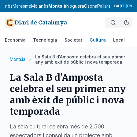
uçanès
Maresme
Moianès
Montsià
Noguera
Osona
Pallars Jussà
Pallars
CA
|
ES
|
EN
Diari de Catalunya
Economia
Tecnologia
Societat
Cultura
Local
Es
La Sala B d'Amposta celebra el seu primer
Montsià
any amb èxit de públic i nova temporada
La Sala B d'Amposta
celebra el seu primer any
amb èxit de públic i nova
temporada
La sala cultural celebra més de 2.500
espectadors i consolida un projecte amb