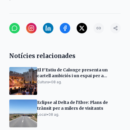
Notícies relacionades
El F’Estiu de Calonge presenta un
cartell ambiciós i un espai per a
emergents
Cultura
•
08 ag.
Eclipse al Delta de l'Ebre: Plans de
trànsit per a milers de visitants
Local
•
08 ag.