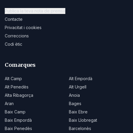
Publica la teva nota de premsa
Contacte
Privacitat i cookies
Correccions
Codi ètic
Comarques
Alt Camp
Alt Empordà
Alt Penedès
Alt Urgell
Alta Ribagorça
Anoia
Aran
Bages
Baix Camp
Baix Ebre
Baix Empordà
Baix Llobregat
Baix Penedès
Barcelonès