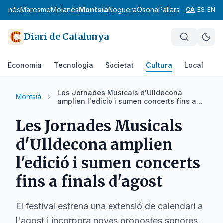
uçanès
Maresme
Moianès
Montsià
Noguera
Osona
Pallars Jussà
Pallars
CA
|
ES
|
EN
Diari de Catalunya
Economia
Tecnologia
Societat
Cultura
Local
Es
Les Jornades Musicals d'Ulldecona
Montsià
amplien l'edició i sumen concerts fins a
finals d'agost
Les Jornades Musicals
d'Ulldecona amplien
l'edició i sumen concerts
fins a finals d'agost
El festival estrena una extensió de calendari a
l'agost i incorpora noves propostes sonores,