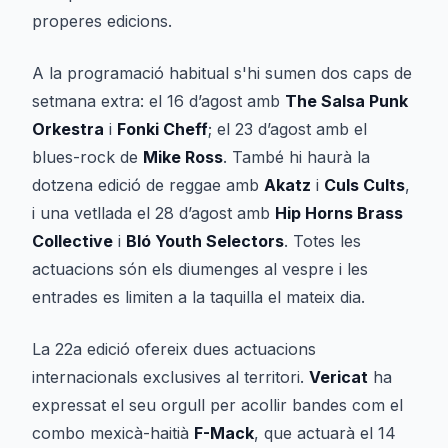
properes edicions.
A la programació habitual s'hi sumen dos caps de
setmana extra: el 16 d’agost amb
The Salsa Punk
Orkestra
i
Fonki Cheff
; el 23 d’agost amb el
blues-rock de
Mike Ross
. També hi haurà la
dotzena edició de reggae amb
Akatz
i
Culs Cults
,
i una vetllada el 28 d’agost amb
Hip Horns Brass
Collective
i
Bló Youth Selectors
. Totes les
actuacions són els diumenges al vespre i les
entrades es limiten a la taquilla el mateix dia.
La 22a edició ofereix dues actuacions
internacionals exclusives al territori.
Vericat
ha
expressat el seu orgull per acollir bandes com el
combo mexicà-haitià
F-Mack
, que actuarà el 14