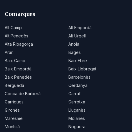
Comarques
Alt Camp
Alt Empordà
Alt Penedès
Alt Urgell
Alta Ribagorça
Anoia
Aran
Bages
Baix Camp
Baix Ebre
Baix Empordà
Baix Llobregat
Baix Penedès
Barcelonès
Berguedà
Cerdanya
Conca de Barberà
Garraf
Garrigues
Garrotxa
Gironès
Lluçanès
Maresme
Moianès
Montsià
Noguera