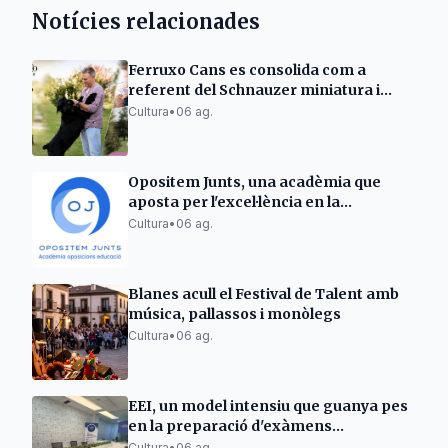
Notícies relacionades
Ferruxo Cans es consolida com a
referent del Schnauzer miniatura i
gegant després del seu èxit al World
Cultura
•
06 ag.
Dog Show 2026
Opositem Junts, una acadèmia que
aposta per l'excel·lència en la
preparació d'oposicions docents
Cultura
•
06 ag.
Blanes acull el Festival de Talent amb
música, pallassos i monòlegs
Cultura
•
06 ag.
EEI, un model intensiu que guanya pes
en la preparació d'exàmens
Cambridge a Espanya
Cultura
•
06 ag.