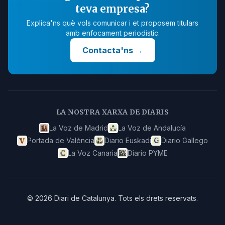
teva empresa?
Explica'ns què vols comunicar i et proposem titulars
amb enfocament periodístic.
Contacta'ns
→
LA NOSTRA XARXA DE DIARIS
La Voz de Madrid
La Voz de Andalucía
Portada de València
Diario Euskadi
Diario Gallego
La Voz Canaria
Diario PYME
©
2026
Diari de Catalunya
.
Tots els drets reservats.